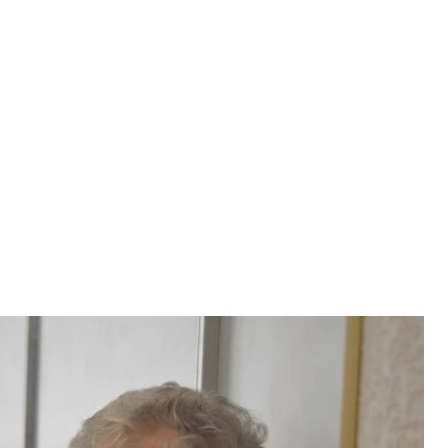
лляционного суда, 6 октября 2023 года
а / hromadske
л содержание под стражей бизнесмена Игоря