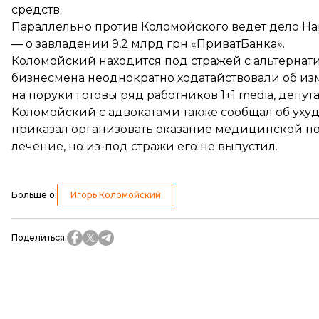
средств.
Параллельно против Коломойского
ведет дело
На
— о завладении 9,2 млрд грн «ПриватБанка».
Коломойский находится под стражей с альтернати
бизнесмена неоднократно ходатайствовали об из
на поруки
готовы
ряд работников 1+1 media, депу
Коломойский с адвокатами также сообщал об уху
приказал организовать оказание медицинской п
лечение, но из-под стражи его
не выпустил
.
Больше о
:
Игорь Коломойский
Поделиться
: