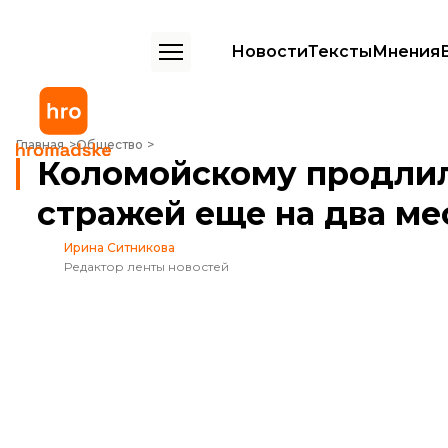
Новости
Тексты
Мнения
Коломойскому продлили содержание под стражей еще на два мес
Главная
Общество
Коломойскому продли
стражей еще на два ме
Ирина Ситникова
Редактор ленты новостей