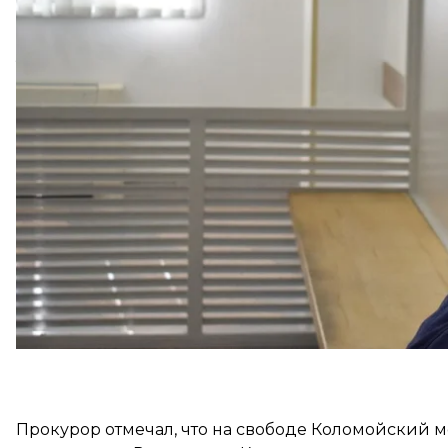
Еще 2 сентября суд
назначил
Коломойскому меру 
стражей с альтернативой в виде залога более чем
увеличили до 3,8 млрд гривен, поскольку следов
делу.
Срок содержания Коломойского в СИЗО истекает 2
два месяца — до 2 декабря включительно.
Прокурор отмечал, что на свободе Коломойский м