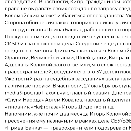
от следствия. В частности, Кипр, гражданином кот
право не выдавать своих граждан по запросу следс
Коломойский может избавиться от гражданства У
Сторона обвинения также говорила о риске уничт
— сотрудников «ПриватБанка», работавших по по
Прокурор отметил, что следствие не успели заве
СИЗО из-за сложности дела. Следствие еще долж
средств со счетов «ПриватБанка» на счет Коломой
Франции, Великобритании, Швейцарии, Кипра и 
Адвокаты Коломойского ответили, что сложность
правоохранителей, ведущих его: это 37 детективов
Уже третий раз на судебных заседаниях выступал
на личные поруки. В частности, 27 октября высту
media Ярослав Пахольчук, главный раввин Днепр
«Слуги Народа» Артем Ковалев, народный депутат 
чиновник «Нафтогаза» Игорь Диденко и т.д.
Напомним, уже почти два месяца Игорь Коломойс
пресечения ему назначили в рамках дела СБУ/БЭБ
«ПриватБанка» — правоохранители
подозревают
К