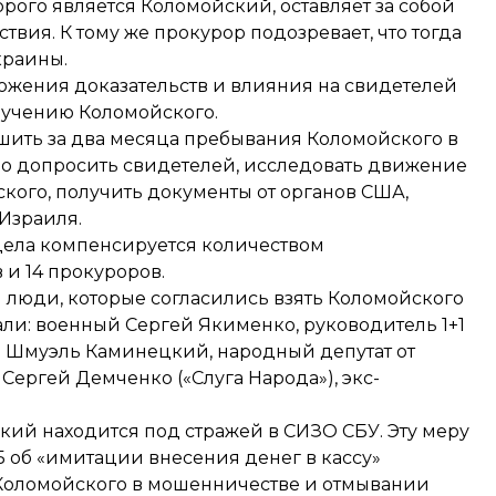
орого является Коломойский, оставляет за собой
твия. К тому же прокурор подозревает, что тогда
краины.
ожения доказательств и влияния на свидетелей
ручению Коломойского.
ршить за два месяца пребывания Коломойского в
но допросить свидетелей, исследовать движение
ского, получить документы от органов США,
Израиля.
 дела компенсируется количеством
 и 14 прокуроров.
и люди, которые согласились взять Коломойского
пали: военный Сергей Якименко, руководитель 1+1
а Шмуэль Каминецкий, народный депутат от
Сергей Демченко («Слуга Народа»), экс-
кий находится под стражей в СИЗО СБУ. Эту меру
 об «имитации внесения денег в кассу»
оломойского в мошенничестве и отмывании