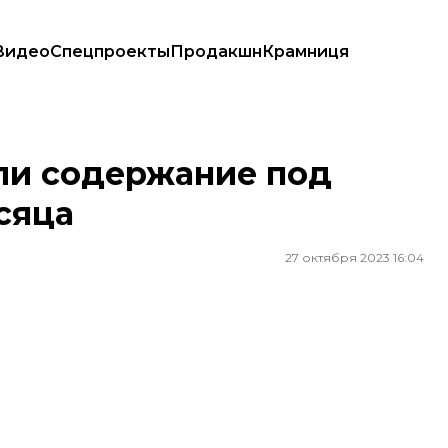
Видео
Спецпроекты
Продакшн
Крамниця
яца
ли содержание под
сяца
27 октября 2023 16:04