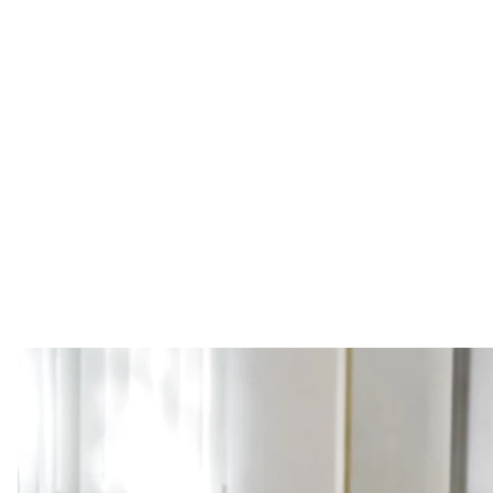
Игорь Коломойский в зале Киевского апе
Ирина Ситников
Шевченковский райсуд Киева до декабря продли
Коломойского.
Об этом
говорится
в трансляции из зала суда.