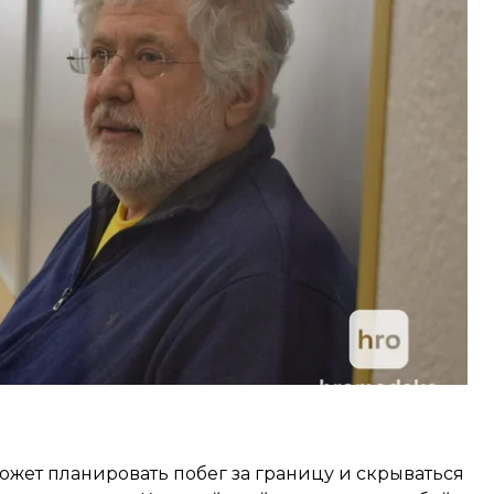
пресечения — два месяца содержания под
 509 миллионов гривен. Впоследствии залог
атели заявили о разоблачении новых данных по
 ноября, прокурор просил продлить его еще на
ожет планировать побег за границу и скрываться