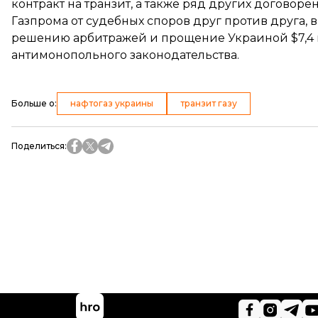
контракт
на транзит, а также ряд других договорен
Газпрома от судебных споров друг против друга,
решению арбитражей и прощение Украиной
$7,4
антимонопольного законодательства.
Больше о
:
нафтогаз украины
транзит газу
Поделиться
: