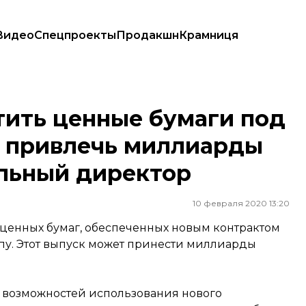
Видео
Спецпроекты
Продакшн
Крамниця
кт и привлечь миллиарды долларов — исполнительный директор
тить ценные бумаги под
и привлечь миллиарды
льный директор
10 февраля 2020 13:20
 ценных бумаг, обеспеченных новым контрактом
опу. Этот выпуск может принести миллиарды
м возможностей использования нового