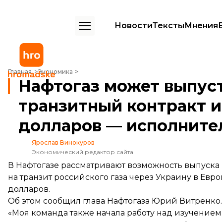
Новости
Тексты
Мнения
Нафтогаз может выпустить ценные бумаги под транзитный контра
Главная
Экономика
Нафтогаз может выпус
транзитный контракт 
долларов — исполните
Ярослав Винокуров
Экономический редактор сайта
В Нафтогазе рассматривают возможность выпуска
на транзит российского газа через Украину в Евр
долларов.
Об этом
сообщил
глава Нафтогаза Юрий Витренко.
«Моя команда также начала работу над изучение