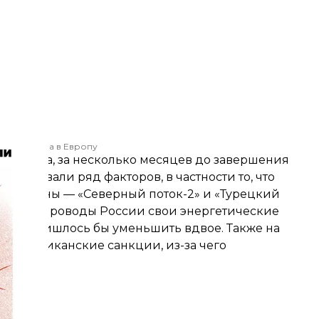
йского газа в Европу
2019 года, за несколько месяцев до завершения
обствовали ряд факторов, в частности то, что
д Украины — «Северный поток-2» и «Турецкий
е трубопроводы России свои энергетические
 труб пришлось бы уменьшить вдвое. Также на
или
американские санкции
, из-за чего