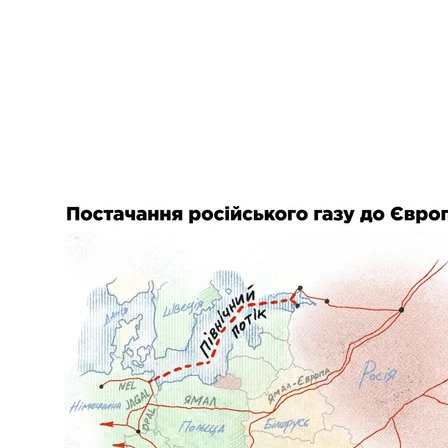
Схема поставок росси
Прогресс на переговорах достигли лишь в конце 
предыдущего контракта на транзит газа. Этому спос
Россия не успела достроить трубопроводы в обхо
поток». Кроме этого, ЕС
распространил
на обходны
правила, из-за чего максимальную мощность этих
компании, строящие «Северный поток-2», налож
строительство трубопровода
прекратилось
.
Больше о
:
Газпром
нафтогаз украины
транзит газу