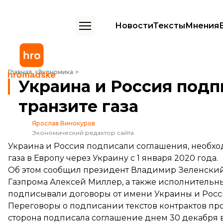
Новости
Тексты
Мнения
Украина и Россия подписали соглашение о транзите газа
Главная
Экономика
Украина и Россия подп
транзите газа
Ярослав Винокуров
Экономический редактор сайта
Украина и Россия подписали соглашения, необх
газа в Европу через Украину с 1 января 2020 года.
Об этом
сообщил
президент Владимир Зеленский
Газпрома Алексей Миллер, а также исполнительн
подписывали договоры от имени Украины и Росс
Переговоры о подписании текстов контрактов пр
сторона подписала соглашение днем ​​30 декабря в