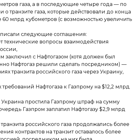
метров газа, а в последующие четыре года — по
 о транзите газа, которые действовали до конца
не 60 млрд кубометров (с возможностью увеличить
дписали следующие соглашения:
ет технические вопросы взаимодействия
оссии,
ом заключил с Нафтогазом (хотя должен был
енно Нафтогаз решили сделать посредником) —
виях транзита российского газа через Украину,
 требований Нафтогаза к Газпрому на
$12,2 млрд
е Украина простила Газпрому штраф на сумму
очередь Газпром заплатил Нафтогазу
$2,9 млрд
транзита российского газа продолжались более
шения контрактов на транзит оставалось более
оссией, посредником на них была