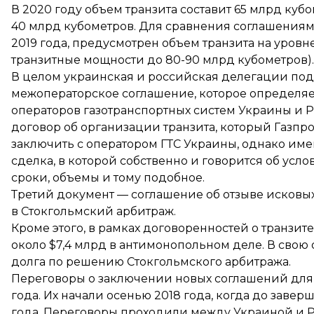
В 2020 году объем транзита составит 65 млрд кубо
40 млрд кубометров. Для сравнения соглашениями
2019 года, предусмотрен объем транзита на уров
транзитные мощности до 80-90 млрд кубометров).
В целом украинская и российская делегации по
межоператорское соглашение, которое определя
операторов газотранспортных систем Украины и Р
договор об организации транзита, который Газпр
заключить с оператором ГТС Украины, однако им
сделка, в которой собственно и говорится об усло
сроки, объемы и тому подобное.
Третий документ — соглашение об отзыве исковых
в Стокгольмский арбитраж.
Кроме этого, в рамках договоренностей о транзит
около
$7,4 млрд
в антимонопольном деле. В свою 
долга по решению Стокгольмского арбитража.
Переговоры о заключении новых соглашений для 
года. Их начали осенью 2018 года, когда до завер
года. Переговоры проходили между Украиной и Р