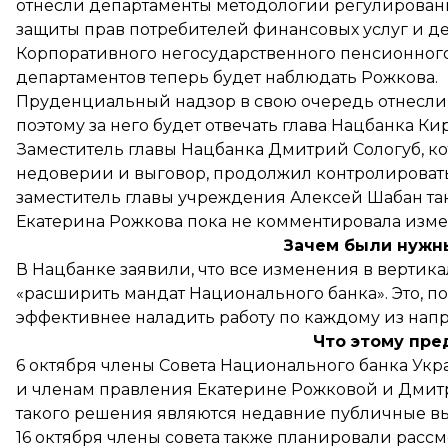
отнесли департаменты методологии регулирован
защиты прав потребителей финансовых услуг и д
Корпоративного негосударственного пенсионного
департаментов теперь будет наблюдать Рожкова.
Пруденциальный надзор в свою очередь отнесли 
поэтому за него будет отвечать глава Нацбанка К
Заместитель главы Нацбанка Дмитрий Сологуб, к
недоверии и выговор, продолжил контролировать
заместитель главы учреждения Алексей Шабан та
Екатерина Рожкова пока не комментировала изм
Зачем были нужн
В Нацбанке заявили, что все изменения в верти
«расширить мандат Национального банка». Это, 
эффективнее наладить работу по каждому из нап
Что этому пр
6 октября члены Совета Национального банка Ук
и членам правления Екатерине Рожковой и Дмитр
такого решения являются недавние публичные вы
16 октября члены совета также планировали рассмо