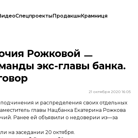
Видео
Спецпроекты
Продакшн
Крамниця
ы экс-главы банка. Ранее она получила выговор
очия Рожковой ㅡ
анды экс-главы банка.
говор
21 октября 2020 16:05
 подчинения и распределения своих отдельных
заместитель главы Нацбанка Екатерина Рожкова
чий. Ранее ей объявили о недоверии из—за
яли
на заседании 20 октября.