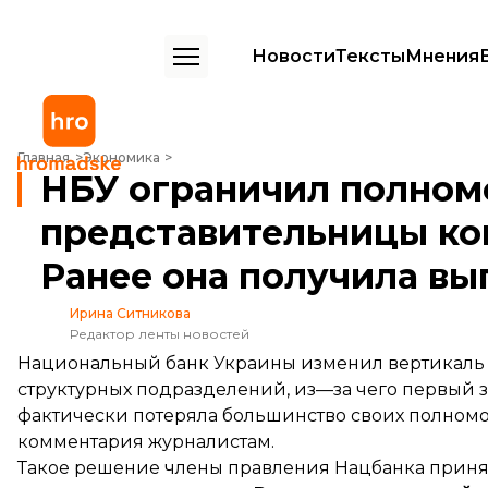
Новости
Тексты
Мнения
НБУ ограничил полномочия Рожковой ㅡ представительницы команд
Главная
Экономика
НБУ ограничил полном
представительницы ком
Ранее она получила вы
Ирина Ситникова
Редактор ленты новостей
Национальный банк Украины изменил вертикаль
структурных подразделений, из—за чего первый 
фактически потеряла большинство своих полномо
комментария журналистам.
Такое решение члены правления Нацбанка
прин