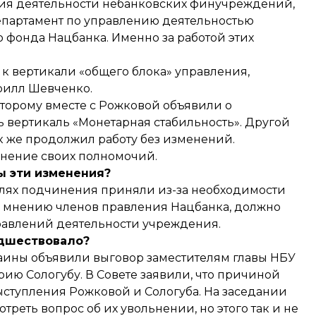
ия деятельности небанковских финучреждений,
епартамент по управлению деятельностью
 фонда Нацбанка. Именно за работой этих
к вертикали «общего блока» управления,
ирилл Шевченко.
оторому вместе с Рожковой объявили о
 вертикаль «Монетарная стабильность». Другой
к же продолжил работу без изменений.
енение своих полномочий.
ы эти изменения?
калях подчинения приняли из-за необходимости
по мнению членов правления Нацбанка, должно
равлений деятельности учреждения.
едшествовало?
раины
объявили выговор
заместителям главы НБУ
ию Сологубу. В Совете заявили, что причиной
ступления Рожковой и Сологуба. На заседании
треть вопрос об их увольнении, но этого так и не