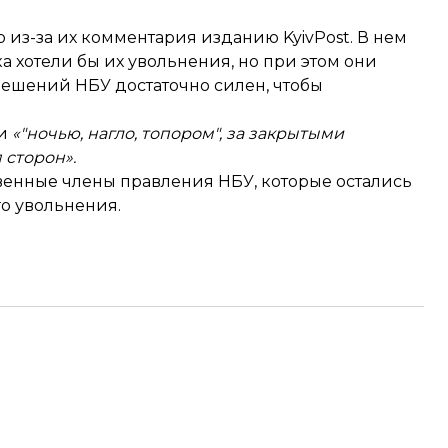
о из-за их комментария изданию KyivPost. В нем
а хотели бы их увольнения, но при этом они
решений НБУ достаточно силен, чтобы
ли
«"ночью, нагло, топором", за закрытыми
 сторон».
енные члены правления НБУ, которые остались
го
увольнения
.