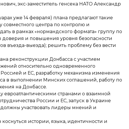
анович, экс-заместитель генсека НАТО Александр
уарах уже 14 февраля) плана предлагают такие
у совместного центра по контролю и
дать в рамках «нормандского формата» группу по
ры доверия и повышения уровня безопасности
ов въезда-выезда); решить проблему без вести
лана реконструкции Донбасса с участием
ложений относительно одновременного
 Россией и ЕС, разработку механизма изменения
сса в выполнении Минских соглашений, работу по
ения на Донбассе.
у евроатлантическими странами о взаимной
трудничества России и ЕС, запуск в Украине
 должны участвовать лидеры мнений и
коснуться истории, языка, идентичности и