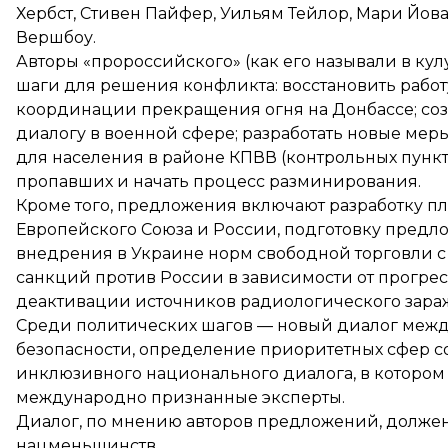
Хербст, Стивен Пайфер, Уильям Тейлор, Мари Йов
Вершбоу.
Авторы «пророссийского» (как его называли в кул
шаги для решения конфликта: восстановить работ
координации прекращения огня на Донбассе; соз
диалогу в военной сфере; разработать новые ме
для населения в районе КПВВ (контрольных пункт
пропавших и начать процесс разминирования.
Кроме того, предложения включают разработку п
Европейского Союза и России, подготовку пред
внедрения в Украине норм свободной торговли с
санкций против России в зависимости от прогре
деактивации источников радиологического зараж
Среди политических шагов — новый диалог межд
безопасности, определение приоритетных сфер со
инклюзивного национального диалога, в котором
международно признанные эксперты.
Диалог, по мнению авторов предложений, должен 
нацменьшинств.