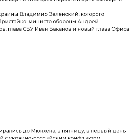
краины Владимир Зеленский, которого
Пристайко, министр обороны Андрей
в, глава СБУ Иван Баканов и новый глава Офиса
ирались до Мюнхена, в пятницу, в первый день
ый с украино-российским конфликтом.