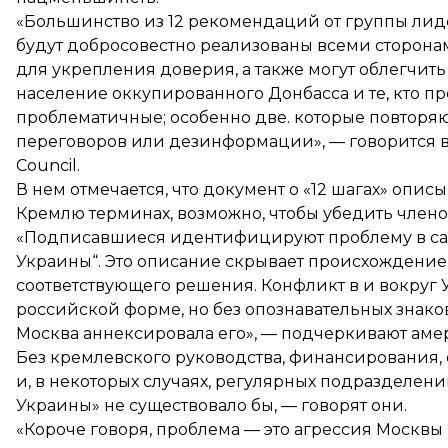
«Большинство из 12 рекомендаций от группы лид
будут добросовестно реализованы всеми сторона
для укрепления доверия, а также могут облегчить
население оккупированного Донбасса и те, кто 
проблематичные; особенно две. которые повторя
переговоров или дезинформации», — говорится в 
Council.
В нем отмечается, что документ о «12 шагах» оп
Кремлю терминах, возможно, чтобы убедить члено
«Подписавшиеся идентифицируют проблему в сам
Украины“. Это описание скрывает происхождени
соответствующего решения. Конфликт в и вокруг 
российской форме, но без опознавательных знако
Москва аннексировала его», — подчеркивают аме
Без кремлевского руководства, финансирования,
и, в некоторых случаях, регулярных подразделен
Украины» не существовало бы, — говорят они.
«Короче говоря, проблема — это агрессия Москвы