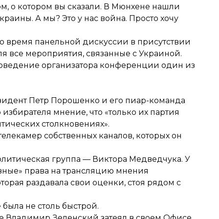
ном, о котором вы сказали. В Мюнхене нашли
краины. А мы? Это у нас война. Просто хочу
о время панельной дискуссии в присутствии
я все мероприятия, связанные с Украиной.
 поведение организатора конференции один из
идент Петр Порошенко и его пиар-команда
 избирателя мнение, что «только их партия
тических столкновениях».
лекамер собственных каналов, которых он
политическая группа — Виктора Медведчука. У
вные» права на трансляцию мнения
торая раздавала свои оценки, стоя рядом с
была не столь быстрой.
ые Владимир Зеленский затеял в своем Офисе