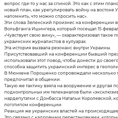
вопрос где-то у нас за спиной. Это как с этим пла
новый план, как урегулировать войну на востоке У
напомнить, что можно спросить нас».
Эти слова Зеленский произнес на конференции в
Вольфганга Ишингера, который посещал 15 феврал
«Чувствует свою вину», — охарактеризовал такое
украинских журналистов в кулуарах.
Эта история вызвала резонанс внутри Украины.
Присутствовавший на конференции бывший през
использовали этот повод, чтобы донести до своего
способна защитить украинский интерес в геополи
В Мюнхене Порошенко сопровождали несколько те
предпочитал в общении.
Такую же тактику взяла на вооружение и другая 
подконтрольных им телеканалов были «эксклюзи
нардепутатки с Донбасса Натальи Королевской, ко
логотипом конференции.
Реакция же украинских властей на происходящее 
Это связано с кадровыми перестановками, котор