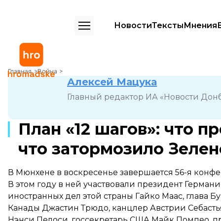
Новости
Тексты
Мнения
План «12 шагов»: что произошло в Мюнхене и что затормозило Зел
Главная
Война
Алексей Мацука
Главный редактор ИА «Новости Дон
План «12 шагов»: что 
что затормозило Зелен
В Мюнхене в воскресенье завершается 56-я конфе
В этом году в ней участвовали президент Герма
иностранных дел этой страны Гайко Маас, глава 
Канады Джастин Трюдо, канцлер Австрии Себасть
Нэнси Пелоси, госсекретарь США Майк Помпео, 