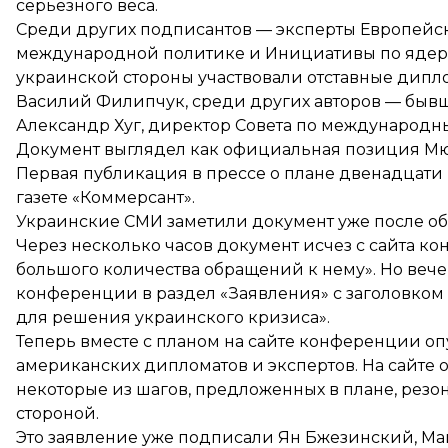
серьезного веса.
Среди других подписантов — эксперты Европейск
международной политике и Инициативы по ядерн
украинской стороны участвовали отставные дипл
Василий Филипчук, среди других авторов — быв
Александр Хуг, директор Совета по международ
Документ выглядел как официальная позиция Мю
Первая публикация в прессе о плане двенадцати
газете «Коммерсант».
Украинские СМИ заметили документ уже после об
Через несколько часов документ исчез с сайта к
большого количества обращений к нему». Но веч
конференции в раздел «Заявления» с заголовко
для решения украинского кризиса».
Теперь вместе с планом на сайте конференции
оп
американских дипломатов и экспертов. На сайте ор
некоторые из шагов, предложенных в плане, рез
стороной.
Это заявление уже подписали Ян Бжезинский, Ма