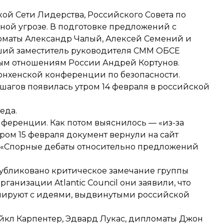
ой Сети Лидерства, Российского Совета по
ой угрозе. В подготовке предложений с
оматы Александр Чалый, Алексей Семений и
ший заместитель руководителя СММ ОБСЕ
ным отношениям России Андрей Кортунов.
нхенской конференции по безопасности.
 шагов
появилась
утром 14 февраля в российской
еда.
онференции. Как потом выяснилось — «из-за
ером 15 февраля документ
вернули
на сайт
м «Спорные дебаты относительно предложений
убликовано
критическое замечание группы
ганизации Atlantic Council они заявили, что
онируют с идеями, выдвинутыми российской
йкл Карпентер, Эдвард Лукас, дипломаты Джон