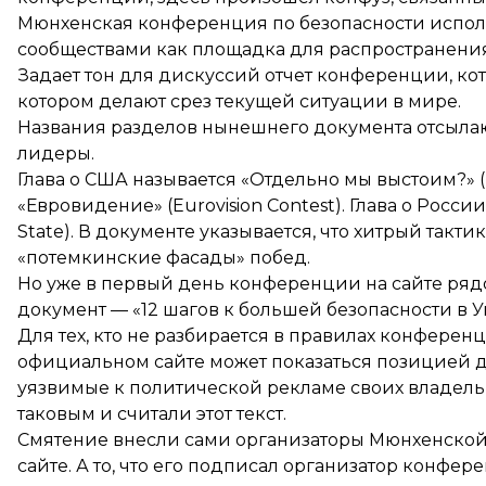
Мюнхенская конференция по безопасности испол
сообществами как площадка для распространения
Задает тон для дискуссий отчет конференции, ко
котором делают срез текущей ситуации в мире.
Названия разделов
нынешнего документа
отсылаю
лидеры.
Глава о США называется «Отдельно мы выстоим?» (D
«Евровидение» (Eurovision Contest). Глава о Росс
State). В документе указывается, что хитрый так
«потемкинские фасады» побед.
Но уже в первый день конференции на сайте ря
документ — «
12 шагов
к большей безопасности в У
Для тех, кто не разбирается в правилах конферен
официальном сайте может показаться позицией д
уязвимые к политической рекламе своих владельц
таковым и считали этот текст.
Смятение внесли сами организаторы Мюнхенской 
сайте. А то, что его подписал организатор конф