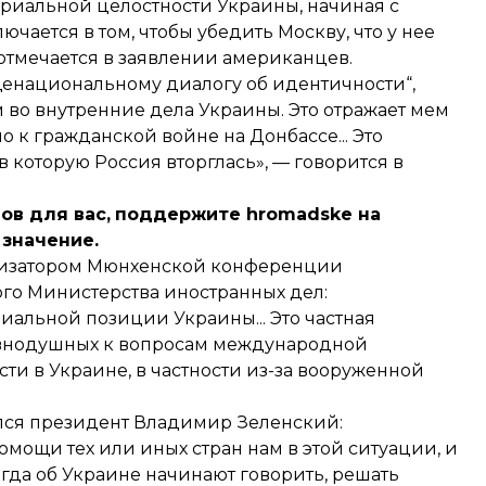
риальной целостности Украины, начиная с
чается в том, чтобы убедить Москву, что у нее
 отмечается в заявлении американцев.
щенациональному диалогу об идентичности“,
во внутренние дела Украины. Это отражает мем
 к гражданской войне на Донбассе... Это
 которую Россия вторглась», — говорится в
в для вас,
поддержите hromadske на
значение.
низатором Мюнхенской конференции
го Министерства иностранных дел:
циальной позиции Украины... Это частная
авнодушных к вопросам международной
ти в Украине, в частности из-за вооруженной
ался президент Владимир Зеленский:
омощи тех или иных стран нам в этой ситуации, и
гда об Украине начинают говорить, решать