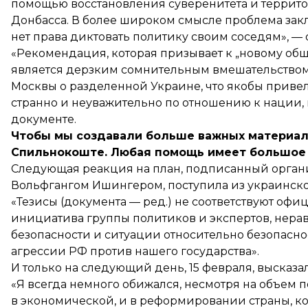
помощью восстановления суверенитета и террито
Донбасса. В более широком смысле проблема заклю
нет права диктовать политику своим соседям», —
«Рекомендация, которая призывает к „новому об
является дерзким сомнительным вмешательством 
Москвы о разделенной Украине, что якобы привело
странно и неуважительно по отношению к нации, в
документе.
Чтобы мы создавали больше важных материало
Спильнокоште
. Любая помощь имеет большое 
Следующая реакция на план, подписанный орга
Вольфгангом Ишингером,
поступила
из украинско
«Тезисы (документа — ред.) не соответствуют офи
инициатива группы политиков и экспертов, нер
безопасности и ситуации относительно безопаснос
агрессии РФ против нашего государства».
И только на следующий день, 15 февраля, высказ
«Я всегда немного обижался, несмотря на объем п
в экономической, и в реформировании страны, ко