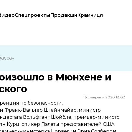
Видео
Спецпроекты
Продакшн
Крамниця
енского
басса»
произошло в Мюнхене и
ского
16 февраля 2020 18:02
ренция по безопасности.
нии Франк-Вальтер Штайнмайер, министр
Бундестага Вольфганг Шойбле, премьер-министр
ян Курц, спикер Палаты представителей США
премьер-министерка Норвегии Эрна Солберг и