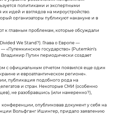
ьзуется политиками и экспертными
 их идей и взглядов на мироустройство.
торый организаторы публикуют накануне и в
т к главным проблемам, которые обсуждали
ivided We Stand?). Глава о Европе —
ии — «Путемкинское государство» (Putemkin's
тик Владимир Путин периодически создает
дом с официальным отчетом появился еще один
краине и евроатлантическом регионе».
ции, публикация подобного рода на
елегатов и стран. Некоторые СМИ (особенно
ев), не разобравшись (или намеренно?),
конференции, опубликовав документ у себя на
еренции Вольфганг Ишингер, придало заявлению