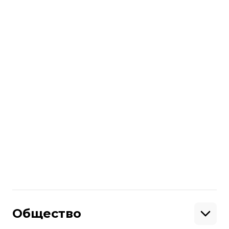
Больше о
:
разведение сил
разведение войск
Поделиться
:
Общество