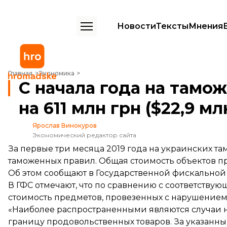
Новости
Тексты
Мнения
С начала года на таможне выявили нарушений на 611 млн грн ($22,9
Главная
Экономика
С начала года на тамо
на 611 млн грн ($22,9 мл
Ярослав Винокуров
Экономический редактор сайта
За первые три месяца 2019 года на украинских т
таможенных правил. Общая стоимость объектов пра
Об этом
сообщают
в Государственной фискальной
В ГФС отмечают, что по сравнению с соответств
стоимость предметов, провезенных с нарушением 
«Наиболее распространенными являются случаи 
границу продовольственных товаров. За указанн