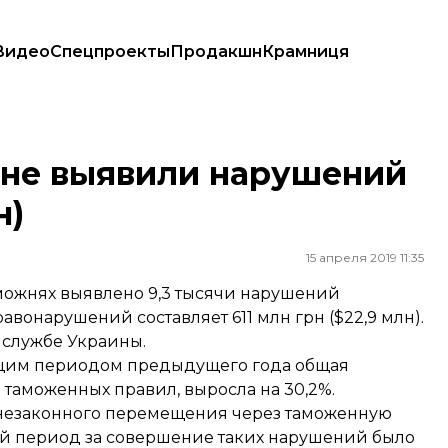
Видео
Спецпроекты
Продакшн
Крамниця
 млн)
жне выявили нарушений
н)
15 апреля 2019 11:35
аможнях выявлено 9,3 тысячи нарушений
вонарушений составляет 611 млн грн ($22,9 млн).
 службе Украины.
ующим периодом предыдущего года общая
таможенных правил, выросла на 30,2%.
незаконного перемещения через таможенную
ый период за совершение таких нарушений было