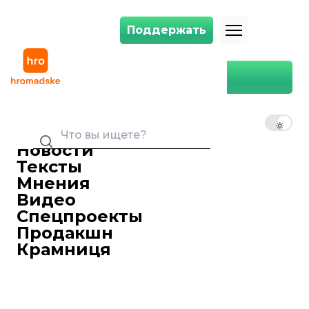
Поддержать
Поддержать
Столкновения у посольства Турции: полиция проверяет заявление 
Главная
Общество
Столкновения у посольства
Турции: полиция проверяет
RU
UK
EN
заявление об избиении, в
посольстве назвали это
Новости
«короткой ссорой»
Тексты
Мнения
Виктория Бега
Заместительница главного редактора hromadske. Верю в факты, идеи и людей
Видео
Спецпроекты
Павел Калашник
Журналист
Продакшн
11 октября 2019 19:18
Крамниця
Полиция приняла заявление об
избиении от участницы акции у
посольства Турции, но дело не
возбудила. В самом дипучреждении