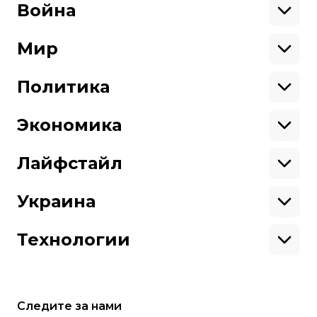
Криминал
Война
Поддержать
Здоровье
Экология
Ветераны
Военные
Мир
Ситуация на фронте
Поддержи hromadske.
Крым
США
Мы работаем для тебя и благодаря тебе.
Донбасс
Латинская Америка
Политика
Азия
Будь нашим другом
Африка
Законопроекты
Европа
Персоналии
Экономика
Геополитика
Верховная Рада
Про hromadske
Тендеры
Кабинет министров
Бизнес
Редакция
Магазин
Реформы
Энергетика
Лайфстайл
Контакты
Фин. отчеты
Выборы
Личные финансы
Коррупция
Инфраструктура
Спорт
Структура
Наши политики
Недвижимость
Кино
Украина
собственности
Карта сайта
Цены
Музыка
Вакансии
Театр
Киев
Путешествия
Регионы
Технологии
Книги
История
Еда
Гаджеты
ИИ
Косомос
Кибербезопасноcть
Следите за нами
Техника