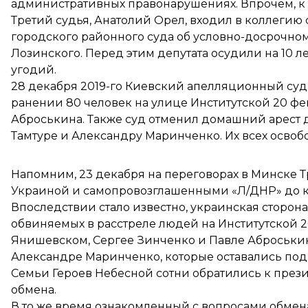
административных правонарушениях. Впрочем, к
Третий судья, Анатолий Орел, входил в коллегию
городского районного суда об условно-досрочно
Лозинского. Перед этим депутата осудили на 10 
угодий.
28 декабря 2019-го Киевский апелляционный су
ранении 80 человек на улице Институтской 20 фе
Аброськина. Также суд отменил домашний арест 
Тамтуре и Александру Маринченко. Их всех освоб
Напомним, 23 декабря на переговорах в Минске Т
Украиной и самопровозглашенными «Л/ДНР» до ко
Впоследствии стало известно, украинская сторон
обвиняемых в расстреле людей на Институтской 20
Янишевском, Сергее Зинченко и Павле Аброськине
Александре Маринченко, которые оставались по
Семьи Героев Небесной сотни
обратились к през
обмена.
В то же время ознакомленный с вопросами обмена