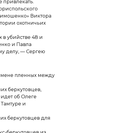
 привлекать.
ориспольского
 Тимошенко» Виктора
итории охотничьих
 в убийстве 48 и
енко и Павла
му делу, — Сергею
бмене пленных
между
их беркутовцев,
 идет об Олеге
 Тамтуре и
их беркутовцев для
кс-беркутовцев из