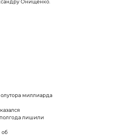
ександру Онищенко.
 полутора миллиарда
казался
а полгода лишили
 об