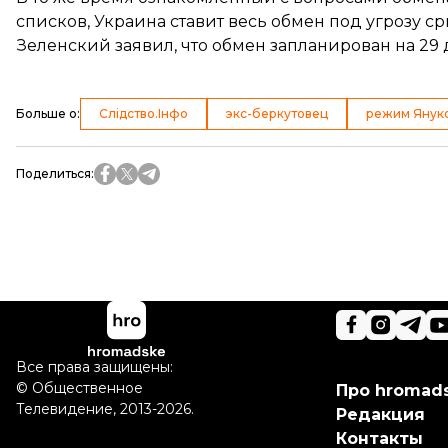
списков, Украина
ставит весь обмен под угрозу с
Зеленский заявил, что
обмен запланирован на 29
Больше о
:
Слідство.Інфо
экс-беркутовец
режим Янук
Поделиться
:
Все права защищены:
©
Общественное
Про hromad
Телевидение
,
2013-2026.
Редакция
Контакты