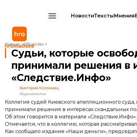
Новости
Тексты
Мнения
Судьи, которые освободили экс-беркутовцев, ранее принимали р
Главная
Общество
Судьи, которые освобо
принимали решения в 
«Следствие.Инфо»
Виктория Коломиец
Журналистка
Коллегия судей Киевского апелляционного суда,
принимали решения в интересах скандальных по
Об этом
говорится
в материале «Следствие.Инфо».
Отмечается, что в коллегию, которая рассматрива
Как
сообщало
издание «Наши деньги», председате