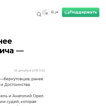
Поддержать
RU
нее
вича —
29 декабря 2019 11:32
с—беркутовцев, ранее
и Достоинства.
иель и Анатолий Орел.
ии судей, которая