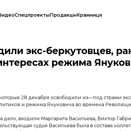
Видео
Спецпроекты
Продакшн
Крамниця
ешения в интересах режима Януковича — «Следствие.Инфо»
дили экс-беркутовцев, ра
интересах режима Януко
 которые 28 декабря освободили из—под стражи эк
литиков и режима Януковича во времена Революци
ла дело, входили Маргарита Васильева, Виктор Габр
льствующая судья Васильева была в составе коллег