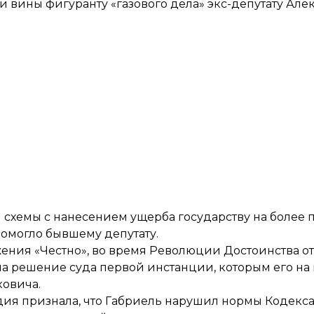
и вины фигуранту «газового дела» экс-депутату Ал
ой схемы с нанесением ущерба государству на более
помогло бывшему депутату.
ния «Честно», во время Революции Достоинства от
на решение суда первой инстанции, которым его н
ковича.
ия признала, что Габриель нарушил нормы Кодекса