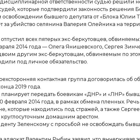
 дисциплинарной ответственности судью решили не
 судей, которые
подтвердили
законность решения Б
м освобождении бывшего депутата от «Блока Юлии
лет за убийство селянина Валерия Олейника на терр
д
отпустил всех пятерых экс-беркутовцев
, обвиняемых
враля 2014 года — Олега Янишевского, Сергея Зинч
двоим другим экс-беркутовцам, обвиняемым по это
одили под личное обязательство.
рехсторонняя контактная группа
договорилась об о
нца 2019 года.
а планирует передать боевикам «ДНР» и «ЛНР» бывш
 февраля 2014 года, в рамках обмена пленных. Речь
, которые находились под стражей, а также Сергее
д круглосуточным домашним арестом.
иденту Зеленскому
с просьбой не освобождать бывш
 адвокат Валентин Рыбин заявил, что вычеркивая э