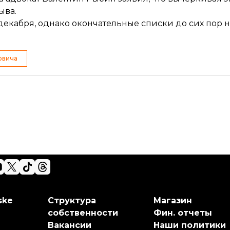
рыва
.
 декабря
, однако окончательные списки до сих пор н
овича
ske
Структура
Магазин
собственности
Фин. отчеты
Вакансии
Наши политики