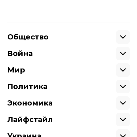
Газпром
Дмитрий Кулеба
Поделиться
:
Общество
Образование
Криминал
Война
Поддержать
Здоровье
Экология
Ветераны
Военные
Мир
Ситуация на фронте
Поддержи hromadske.
Крым
США
Мы работаем для тебя и благодаря тебе.
Донбасс
Латинская Америка
Политика
Азия
Будь нашим другом
Африка
Законопроекты
Европа
Персоналии
Экономика
Геополитика
Верховная Рада
Про hromadske
Тендеры
Кабинет министров
Бизнес
Редакция
Магазин
Реформы
Энергетика
Лайфстайл
Контакты
Фин. отчеты
Выборы
Личные финансы
Коррупция
Инфраструктура
Спорт
Структура
Наши политики
Недвижимость
Кино
Украина
собственности
Карта сайта