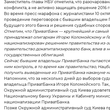
Заместитель главы НБУ отметила, что разочарова
конфликта, а не активно защищать решение 2016 г
Во время пресс-марафона с журналистами 10 ок
проведение переговоров
с бывшим владельцем 
будущего этого банка и решения судебных споров
Отметим, что ПриватБанк — крупнейший и самый п
принадлежал олигархам Игорю Коломойскому и Ген
национализирован решением правительства из-за
правительство докапитализировало банк, влив в н
государственных облигаций.
Сейчас бывшие владельцы ПриватБанка пытаются 
ним контроль, в то время как правительство, Нац
получить выведенные из ПриватБанка накануне н
Напомним, что за несколько дней до выборов суд
владельца ПриватБанка Игоря Коломойского. Так, 1
Окружной административный суд Киева
удовлет
Национальному банку Украины и Кабинету минис
национализации ПриватБанка.
Позже Окружной административный суд Киева 