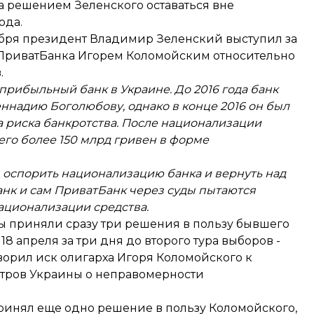
на решением Зеленского оставаться вне
ода.
тября президент Владимир Зеленский
выступил за
ПриватБанка Игорем Коломойским относительно
.
рибыльный банк в Украине. До 2016 года банк
надию Боголюбову, однако в конце 2016 он был
 риска банкротства. После национализации
его более 150 млрд гривен в форме
оспорить национализацию банка и вернуть над
банк и сам ПриватБанк через суды пытаются
ационализации средства.
ы приняли сразу три решения в пользу бывшего
8 апреля за три дня до второго тура выборов -
ворил иск олигарха Игоря Коломойского
к
тров Украины о неправомерности
принял
еще одно решение в пользу Коломойского
,