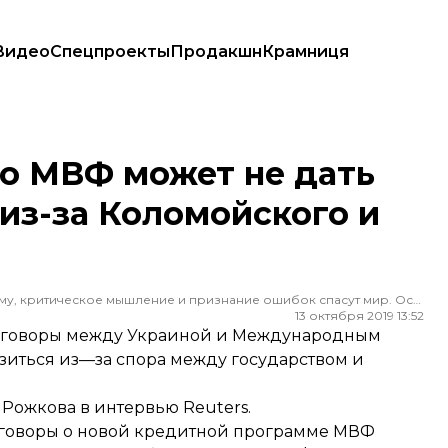
Видео
Спецпроекты
Продакшн
Крамниця
т из-за Коломойского и ПриватБанка
то МВФ может не дать
из-за Коломойского и
Редактор ленты новостей hromadske. Считаю, что уважение к каждому, критическое мышление и признание ошибок спасут мир. Особенно люблю новости о науке и космос
13 октября 2019 13:52
реговоры между Украиной и Международным
зиться из—за спора между государством и
 Рожкова в интервью Reuters.
реговоры о новой кредитной программе МВФ