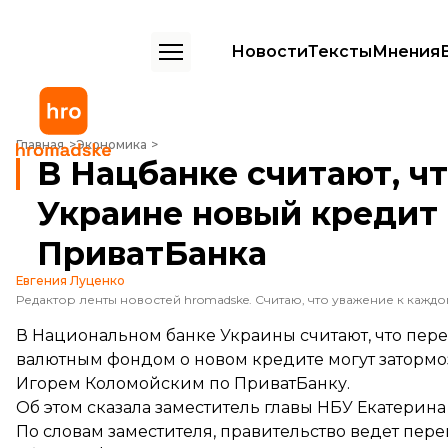
Новости
Тексты
Мнения
В Нацбанке считают, что МВФ может не дать Украине новый креди
Главная
Экономика
В Нацбанке считают, ч
Украине новый кредит 
ПриватБанка
Евгения Луценко
В Национальном банке Украины считают, что пе
валютным фондом о новом кредите могут затормо
Игорем Коломойским по ПриватБанку.
Об этом
сказала
заместитель главы НБУ Екатерина
По словам заместителя, правительство ведет пе