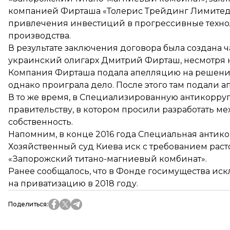
компанией Фирташа «Толерис Трейдинг Лимитед».
привлечения инвестиций в прогрессивные техно
производства.
В результате заключения договора была создана 
украинский олигарх Дмитрий Фирташ, несмотря на т
Компания Фирташа подала апелляцию на решение
однако
проиграла дело
. После этого там подали 
В то же время, в Специализированную антикорр
правительству, в котором
просили разработать ме
собственность.
Напомним, в конце 2016 года Специальная антик
Хозяйственный суд Киева
иск с требованием рас
«Запорожский титано-магниевый комбинат».
Ранее сообщалось, что в Фонде госимущества
иск
на приватизацию в 2018 году.
Поделиться
: