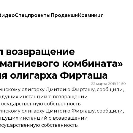
Видео
Спецпроекты
Продакшн
Крамниця
евого комбината» государству — компания олигарха Фирташа
л возвращение
-магниевого комбината»
ия олигарха Фирташа
22 марта 2019 14:50
аинскому олигарху Дмитрию Фирташу, сообщили,
дыдущих инстанций о возвращении
государственную собственность.
аинскому олигарху Дмитрию Фирташу, сообщили,
дыдущих инстанций о возвращении
осударственную собственность.