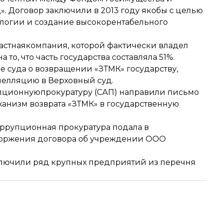
 Договор заключили в 2013 году якобы с целью
логии и создание высокорентабельного
частнаякомпания, которой фактически владел
о, что часть государства составляла 51%.
 суда о возвращении «ЗТМК» государству,
апелляцию в Верховный суд.
упционнуюпрокуратуру (САП) направили письмо
ханизм возврата
«ЗТМК» в государственную
оррупционная прокуратура подала в
торжения договора
об учреждении ООО
лючили ряд крупных предприятий
из перечня