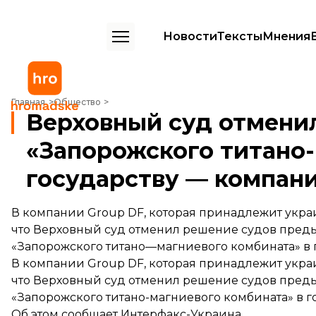
Новости
Тексты
Мнения
Верховный суд отменил возвращение «Запорожского титано-магни
Главная
Общество
Верховный суд отмени
«Запорожского титано
государству — компан
В компании Group DF, которая принадлежит укр
что Верховный суд отменил решение судов пре
«Запорожского титано—магниевого комбината» в 
В компании Group DF, которая принадлежит укр
что Верховный суд отменил решение судов пре
«Запорожского титано-магниевого комбината» в г
Об этом сообщает Интерфакс-Украина.