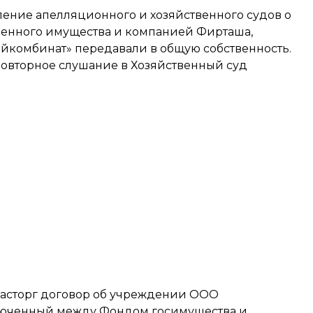
ление апелляционного и хозяйственного судов о
енного имущества и компанией Фирташа,
йкомбинат» передавали в общую собственность.
 повторное слушание в Хозяйственный суд
асторг договор
об учреждении ООО
ключенный между Фондом госимущества и