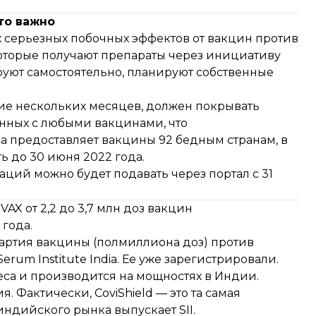
то важно
 серьезных побочных эффектов от вакцин против
которые получают препараты через инициативу
руют самостоятельно, планируют собственные
ние нескольких месяцев, должен покрывать
анных с любыми вакцинами, что
а предоставляет вакцины 92 бедным странам, в
ь до 30 июня 2022 года.
саций можно будет подавать через
портал
с 31
X от 2,2 до 3,7 млн доз вакцин
 года.
артия вакцины (полмиллиона доз) против
rum Institute India. Ее уже
зарегистрировали
.
neca и производится на мощностях в Индии.
 Фактически, CoviShield — это та самая
индийского рынка выпускает SII.