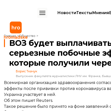
Новости
Тексты
Мнения
ВОЗ будет выплачивать компенсации за серьезные побочные эфф
Главная
Общество
ВОЗ будет выплачивать
серьезные побочные эф
которые получили чер
Борис Ткачук
Выпускник факультета журналистики ЛНУ им. Франка, быв
Всемирная организация здравоохранения соглас
эффекты после прививки против коронавируса в
Украина участвует в ней.
Об этом
пишет
Reuters.
Такое решение было принято на фоне заявлений 