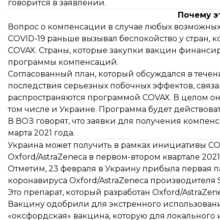
говорится в заявлении.
Почему э
Вопрос о компенсации в случае любых возможных
COVID-19 раньше вызывал беспокойство у стран, 
COVAX. Страны, которые закупки вакцин финанси
программы компенсаций.
Согласованный план, который обсуждался в тече
последствия серьезных побочных эффектов, связ
распространяются программой COVAX. В целом он
том числе и Украине. Программа будет действоват
В ВОЗ говорят, что заявки для получения компен
марта 2021 года.
Украина может получить в рамках инициативы COVA
Oxford/AstraZeneca в первом-втором квартале 2021
Отметим, 23 февраля в Украину
прибыла
первая п
коронавируса Oxford/AstraZeneca производителя Se
Это препарат, который разработан Oxford/AstraZe
Вакцину одобрили для экстренного использования.
«оксфордская» вакцина, которую для локального 