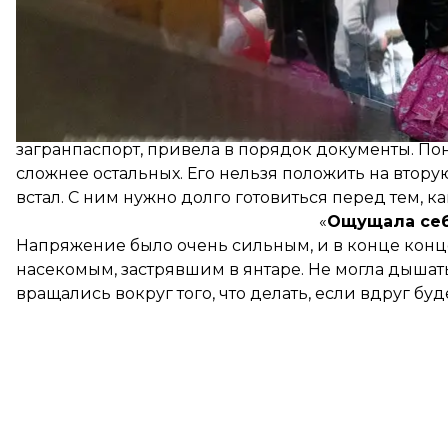
Наталья Абрамова, одна из основательниц центра
У моего 14-летнего сына Антона аутизм и I группа
накладываться ситуация с возможным вторжением. 
и погружалась в еще больший стресс.
В течение последних двух месяцев было только о
загранпаспорт, привела в порядок документы. Пон
сложнее остальных. Его нельзя положить на вторую
встал. С ним нужно долго готовиться перед тем, ка
«
Ощущала себ
Напряжение было очень сильным, и в конце концов
насекомым, застрявшим в янтаре. Не могла дышат
вращались вокруг того, что делать, если вдруг бу