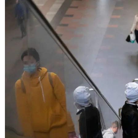
Женщина с сумками поднимаетс
На фоне постоянных сообщений о
вероятной дате
сотрудников на запад страны
. Так же поступили и
Львове, Ивано-Франковске или Ужгороде становит
Но все чаще люди стали принимать решение о пер
опыт жизни под временной оккупацией в 2014-м, 
«
Если ситуация обострится, мне