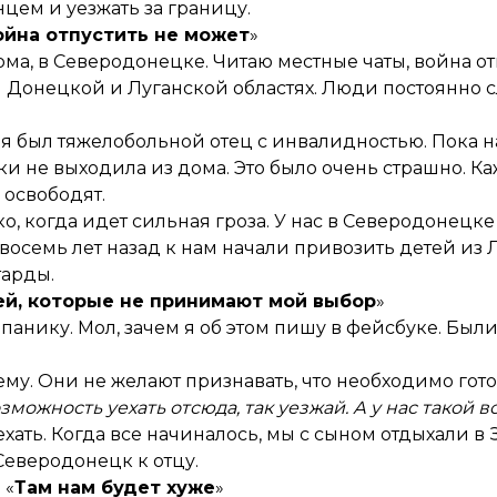
цем и уезжать за границу.
ойна отпустить не может
»
ма, в Северодонецке. Читаю местные чаты, война от
ей Донецкой и Луганской областях. Люди постоянно 
 меня был тяжелобольной отец с инвалидностью. Пока
и не выходила из дома. Это было очень страшно. К
 освободят.
о, когда идет сильная гроза. У нас в Северодонецке
осемь лет назад к нам начали привозить детей из 
тарды.
й, которые не принимают мой выбор
»
панику. Мол, зачем я об этом пишу в фейсбуке. Были
ему. Они не желают признавать, что необходимо гото
озможность уехать отсюда, так уезжай. А у нас такой 
ехать. Когда все начиналось, мы с сыном отдыхали в 
Северодонецк к отцу.
«
Там нам будет хуже
»