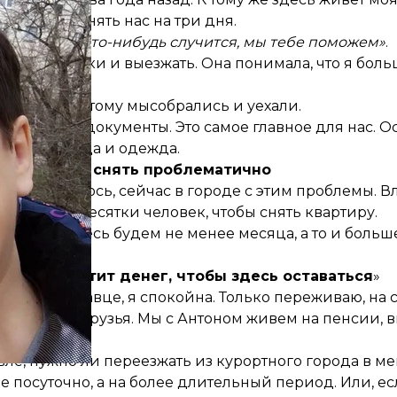
асилась принять нас на три дня.
талья, если что-нибудь случится, мы тебе поможем»
.
обирать сумки и выезжать. Она понимала, что я боль
й день. Поэтому мысобрались и уехали.
в для сына и документы. Это самое главное для нас. 
нас будет еда и одежда.
в Трускавце снять проблематично
. Как оказалось, сейчас в городе с этим проблемы.
ень звонят десятки человек, чтобы снять квартиру.
, что мы здесь будем не менее месяца, а то и больш
 у меня хватит денег, чтобы здесь оставаться
»
ь, в Трускавце, я спокойна. Только переживаю, на с
не помогли друзья. Мы с Антоном живем на пенсии, в
вле, нужно ли переезжать из курортного города в м
е посуточно, а на более длительный период. Или, ес