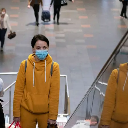
я по эскалатору к поездам на железнодорожном вокзале Киева
AP / Evgeniy Maloletka
 наступления российских войск
, несколько
посольств
 некоторые компании и владельцы бизнеса. Арендова
ся все дороже.
еезде и независимо от планов своего работодателя
ищут безопасное место для своей семьи или воплощ
 с сыном уехать будет втрое сложнее, чем оста