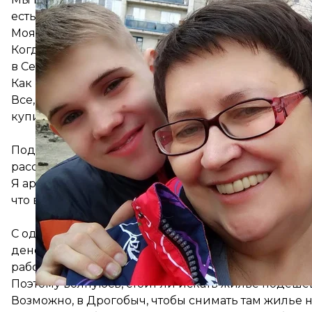
есть свой отель. Сначала я позвонила ей. Она согл
Моя другая подруга, крестная Антона, сказала:
«На
Когда я ей позвонила неделю назад, она сказала с
в Северодонецке.
Как раз были нижние места в поезде на следующи
Все, что взяли с собой, это годовой запас лекарст
купить. Если вдруг станем беженцами, надеюсь, у 
Квартиру 
Подруга из Трускавца помогла нам снять квартиру
рассказывала, что у нее ураган звонков. Каждый д
Я арендовала квартиру на две недели, но чувствую
что в Северодонецке угроза только растет.
«
Переживаю, на сколько
С одной стороны, мое состояние изменилось — здес
денег, чтобы здесь оставаться. С этой поездкой м
работать, должна круглосуточно ухаживать за ним.
Поэтому волнуюсь, стоит ли искать жилье подеше
Возможно, в Дрогобыч, чтобы снимать там жилье н