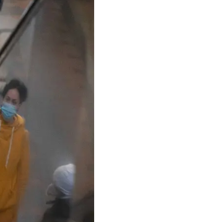
 уже перевезли своих
ть квартиру во
. Некоторые помнят
ают давние планы.
льным
»