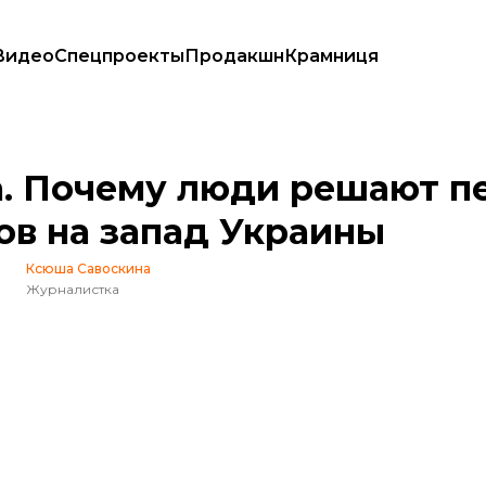
Видео
Спецпроекты
Продакшн
Крамниця
родных городов на запад Украины
а. Почему люди решают п
ов на запад Украины
Ксюша Савоскина
Журналистка