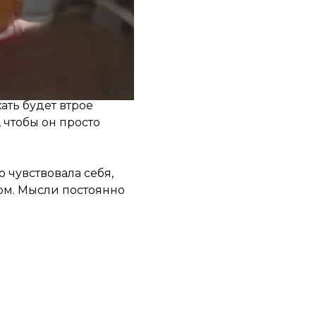
 Ко тому же начала
к чему себя готовить,
 Сделала сыну
ать будет втрое
 чтобы он просто
 чувствовала себя,
ом. Мысли постоянно