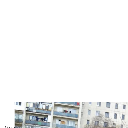
«За с
Мы поехали в Трускавец, потому что уже были там 