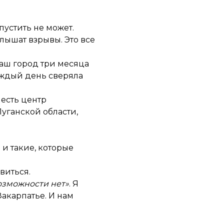
пустить не может.
слышат взрывы. Это все
 наш город три месяца
аждый день сверяла
 есть центр
Луганской области,
 и такие, которые
виться.
возможности нет»
. Я
Закарпатье. И нам