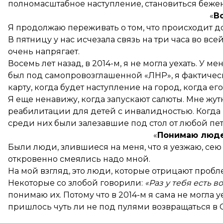
полномасштабное наступление, становиться бежен
«
В
Я продолжаю переживать о том, что происходит до
В пятницу у нас исчезала связь на три часа во вс
очень напрягает.
Восемь лет назад, в 2014-м, я не могла уехать. У
был под самопровозглашенной «ЛНР», я фактическ
карту, когда будет наступление на город, когда его
Я еще ненавижу, когда запускают салюты. Мне жутк
реабилитации для детей с инвалидностью. Когда в
среди них были залезавшие под стол от любой пе
«
Понимаю люде
Были люди, злившиеся на меня, что я уезжаю, сею 
откровенно смеялись надо мной.
На мой взгляд, это люди, которые отрицают пробл
Некоторые со злобой говорили:
«Раз у тебя есть в
понимаю их. Потому что в 2014-м я сама не могла у
пришлось чуть ли не под пулями возвращаться в 