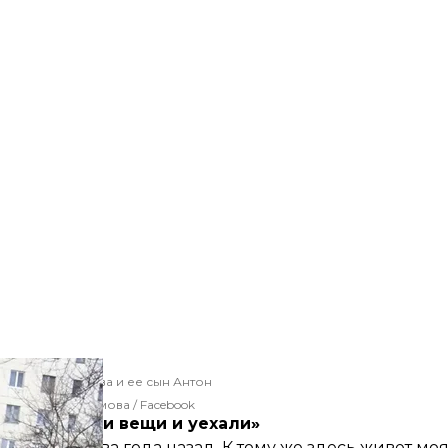
Наталья Абрамова и ее сын Антон
Наталья Абрамова / Facebook
утки собрали вещи и уехали»
с Антоном два года назад. К тому же здесь живет моя