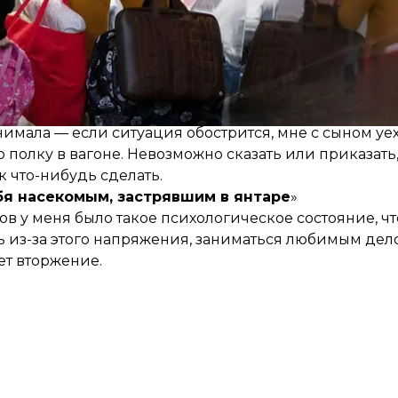
 для детей с инвалидностью в Северодонецке
 инвалидности. Это жизнь в постоянном напряжении.
Я не могла контролировать эту ситуацию, не знала, 
дно ощущение — необходимо что-то делать, решать.
имала — если ситуация обострится, мне с сыном уех
 полку в вагоне. Невозможно сказать или приказать,
к что-нибудь сделать.
я насекомым, застрявшим в янтаре
»
 у меня было такое психологическое состояние, что
ь из-за этого напряжения, заниматься любимым дел
дет вторжение.