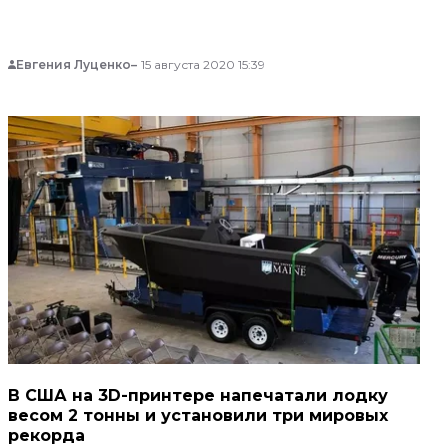
измерять громкость музыки и напоминать
выровнять спину.
Евгения Луценко
15 августа 2020 15:39
В США на 3D-принтере напечатали лодку
весом 2 тонны и установили три мировых
рекорда