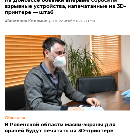
На Донбассе боевики впервые сбросили
взрывные устройства, напечатанные на 3D-
принтере — штаб
Виктория Коломиец
06 сентября 2021 17:51
Общество
В Ровенской области маски-экраны для
врачей будут печатать на 3D-принтере