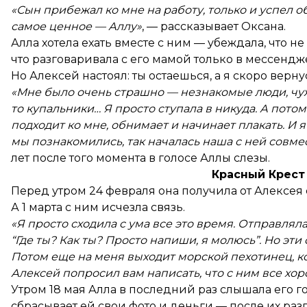
«Сын прибежал ко мне на работу, только и успел об
самое ценное — Аллу»
, — рассказывает Оксана.
Алла хотела ехать вместе с ним — убеждала, что не
что разговаривала с его мамой только в мессендж
Но Алексей настоял: ты остаешься, а я скоро верну
«Мне было очень страшно — незнакомые люди, чужо
то купальники… Я просто ступала в никуда. А пот
подходит ко мне, обнимает и начинает плакать. И я 
мы познакомились, так началась наша с ней совме
лет после того момента в голосе Аллы слезы.
Красный Крест
Перед утром 24 февраля она получила от Алексе
А 1 марта с ним исчезла связь.
«Я просто сходила с ума все это время. Отправляла
“Где ты? Как ты? Просто напиши, я молюсь”. Но эт
Потом еще на меня выходит морской пехотинец, к
Алексей попросил вам написать, что с ним все хор
Утром 18 мая Алла в последний раз слышала его гол
сбрасывает ей свои фото и деньги — после их ра