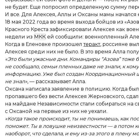
не будет. Еще попросил определенную сумму пер
И все. Для Алексея, Аллы и Оксаны мамы начался е
18 мая 2022 года во время выхода бойцов из «Аз
Красного Креста зафиксировали Алексея как воен
недели из
МКК
ей сообщили: военнопленный Але
Когда в Еленовке произошел
теракт
, россияне вы
Алексея среди них не было. В это время Алла полу
«Это были ужасные дни. Командиры “Азова” тоже 
не сообщало, семьи пленных даже не знали, к кому
информацию. Уже был создан Координационный шта
не знал»
, — рассказывает Алла.
Оксана написала заявление в полицию. Когда бы
пропавшего без вести Алексея Жерновского, сдал
на майдане Независимости стали собираться на с
с Оксаной на первые из них не уехали.
«Когда такое происходит, ты не понимаешь, как по
поможет. Ты в ловушке неизвестности — а потом кор
наоборот, что сделала, и ему из-за этого в плену 