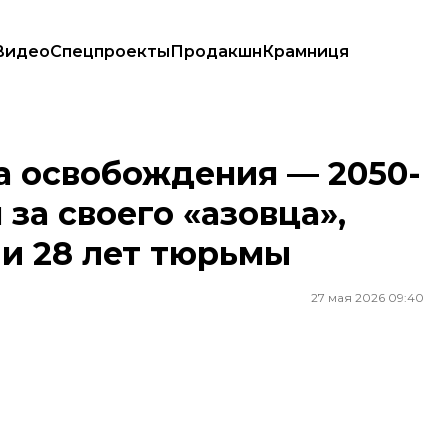
Видео
Спецпроекты
Продакшн
Крамниця
тся за своего «азовца», которому россияне дали 28 лет тюрьмы
а освобождения — 2050-
 за своего «азовца»,
и 28 лет тюрьмы
27 мая 2026 09:40