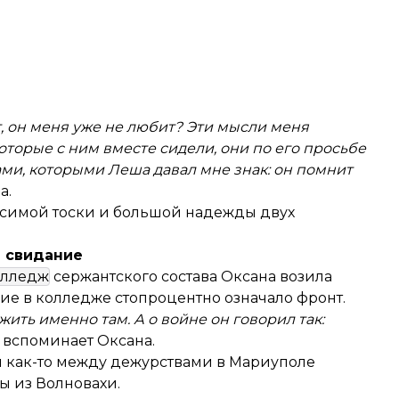
т, он меня уже не любит? Эти мысли меня
которые с ним вместе сидели, они по его просьбе
ами, которыми Леша давал мне знак: он помнит
а.
осимой тоски и большой надежды двух
 свидание
олледж
сержантского состава Оксана возила
ние в колледже стопроцентно означало фронт.
жить именно там. А о войне он говорил так:
— вспоминает Оксана.
 и как-то между дежурствами в Мариуполе
ы из Волновахи.