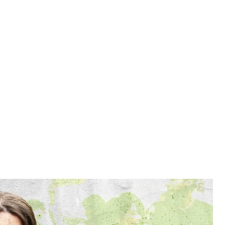
dske
года. Он, боец «Азова», постоянно пропадал
ительно были вдвоем до начала
ь. А 18 мая 2022 года он вышел из «Азовстали»