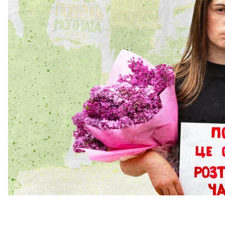
в плен. А потом россия дважды «осуждала» Алексе
наказания стал больше прожитых парнем лет — 28 
Думала ли Алла, когда на сайте знакомств лайкала 
ему женой, будет четыре года биться за его возв
чтобы тот помог вытащить любимого из плена.
После
майского перемирия
Алла с мамой Алексея
в плену с 2022 года. Но среди 205 украинских пле
его не было.
«За эти четыре года относительно Лешиного возвр
и путиным»
, — говорит Алла.
На «Визиком карте» здание
Кировской колонии
к
там есть камера, в которой находится Алексей Же