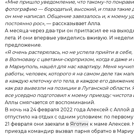
«Мне пришло уведомление, что такому-то понравил
фотографию — бородатый, высокий, и глаза такие до
он мне написал. Общение завязалось и, к моему 
постоянно рос»
, — рассказывает Алла.
А месяца через два-три он пригласил ее на выход
лета. И они впервые увиделись вживую. И недели 
предложение.
«Я очень растерялась, но не успела прийти в себя,
в Волноваху с цветами-сюрпризом, когда я даже и
в Мариуполь, нашёл для нас квартиру. Меня мучил
работы, человек, которого я на самом деле так ма
в каждую клеточку его тела, в каждое его движение
как раз вывезли на позиции в Луганской области. Я
все усердно подготовил к моему приезду: чистота 
Аллы смягчается от воспоминаний.
В ночь на 24 февраля 2022 года Алексей с Аллой 
отпустило на отдых с одним условием: по первому
21 февраля они заехали в
Яготин
к маме Алексея. 
приезда командир вызвал парня обратно в Мариу