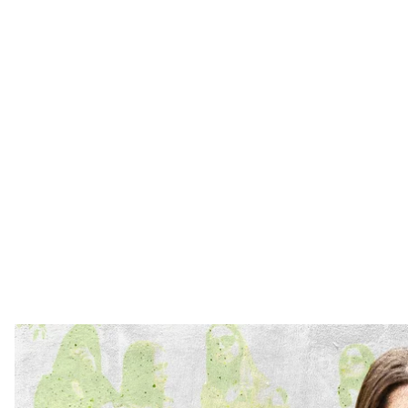
hroma
Алла с Лешей начали жить вместе в сентябре 2021 
в командировках — и сколько недель они действ
полномасштабки? Алла сейчас не может и сосчитат