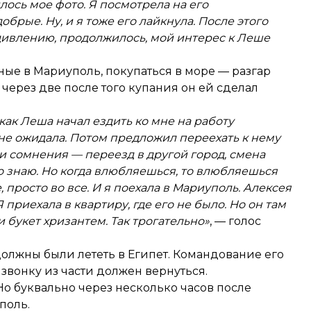
ось мое фото. Я посмотрела на его
брые. Ну, и я тоже его лайкнула. После этого
удивлению, продолжилось, мой интерес к Леше
ные в Мариуполь, покупаться в море — разгар
через две после того купания он ей сделал
 как Леша начал ездить ко мне на работу
 не ожидала. Потом предложил переехать к нему
и сомнения — переезд в другой город, смена
ло знаю. Но когда влюбляешься, то влюбляешься
, просто во все. И я поехала в Мариуполь. Алексея
 приехала в квартиру, где его не было. Но он там
и букет хризантем. Так трогательно»
, — голос
должны были лететь в Египет. Командование его
 звонку из части должен вернуться.
Но буквально через несколько часов после
поль.