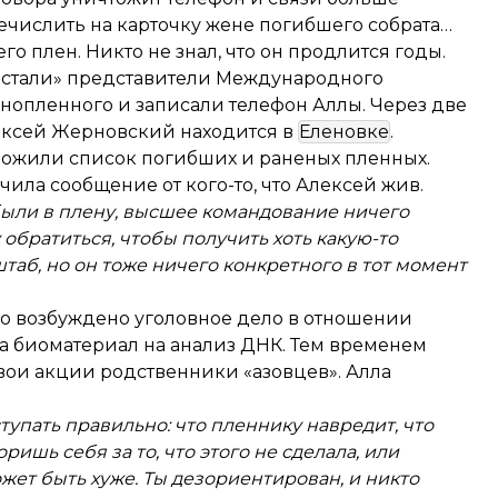
ечислить на карточку жене погибшего собрата…
го плен. Никто не знал, что он продлится годы.
овстали» представители Международного
нопленного и записали телефон Аллы. Через две
ксей Жерновский находится в
Еленовке
.
ложили список погибших и раненых пленных.
чила сообщение от кого-то, что Алексей жив.
были в плену, высшее командование ничего
 обратиться, чтобы получить хоть какую-то
б, но он тоже ничего конкретного в тот момент
ло возбуждено уголовное дело в отношении
а биоматериал на анализ ДНК. Тем временем
вои акции родственники «азовцев». Алла
ступать правильно: что пленнику навредит, что
ишь себя за то, что этого не сделала, или
может быть хуже. Ты дезориентирован, и никто