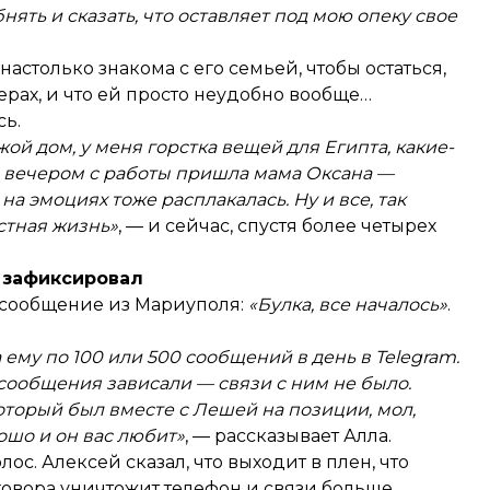
нять и сказать, что оставляет под мою опеку свое
 настолько знакома с его семьей, чтобы остаться,
ерах, и что ей просто неудобно вообще…
сь.
й дом, у меня горстка вещей для Египта, какие-
ом вечером с работы пришла мама Оксана —
на эмоциях тоже расплакалась. Ну и все, так
стная жизнь»
, — и сейчас, спустя более четырех
 зафиксировал
я сообщение из Мариуполя:
«Булка, все началось»
.
 ему по 100 или 500 сообщений в день в Telegram.
и сообщения зависали — связи с ним не было.
оторый был вместе с Лешей на позиции, мол,
ошо и он вас любит»
, — рассказывает Алла.
ос. Алексей сказал, что выходит в плен, что
зговора уничтожит телефон и связи больше