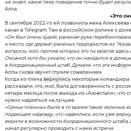
не знает, какое твое поведение точно будет резул
Алла.
«Это сн
В сентябре 2022-го ей позвонила жена Алексеева 
канал в Telegram. Там в российском ролике о до
«Он был очень худой, раненая рука перебинтована.
а место, где держат раненых террористов из “Азо
вопросы, мол, против которых это ты врагов здесь
Оксаной хотя бы узнали, что он находится в доне
в Координационный штаб. Думали, что эта инфор
Аллы снова звучит глухим сожалением.
Когда из плена
вернулись
некоторые командиры «
рассказали, что, мол, была договоренность с ро
четыре месяца после выхода из «Азовстали», что 
нужно надеяться на лучшее.
«Семьи пленных были в то время такие зеленые еще
подающее надежду, что надеялись: если уже верну
верили в возможности Координационного штаба, а
начал регулярно проводить с нами встречи.