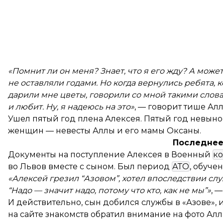
«Помнит ли он меня? Знает, что я его жду? А може
не оставляли годами. Но когда вернулись ребята, 
дарили мне цветы, говорили со мной такими слов
и любит. Ну, я надеюсь на это»
, — говорит тише Алл
Ушел пятый год плена Алексея. Пятый год невын
женщин — невесты Аллы и его мамы Оксаны.
Последнее
Документы на поступление Алексея в Военный
к
во Львов вместе с сыном. Был период
АТО
, обуче
«Алексей грезил “Азовом”, хотел впоследствии слу
“Надо — значит надо, потому что кто, как не мы”»
, 
И действительно, сын добился службы в «Азове»,
на сайте знакомств обратил внимание на фото Алл