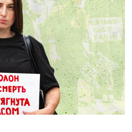
я Жерновского, 1998 года рождения, и срок его
лет.
Алексеево фото, что она, даже не успевшая стать
ращение? Доберется до самого Папы Римского,
 ожидали, что его обменяют как
находящегося
нных, которых россия вернула 15 мая 2026 года,
ащения я не встречалась разве что с Зеленским
ажется причудливым многоугольником. Где-то
рновский.