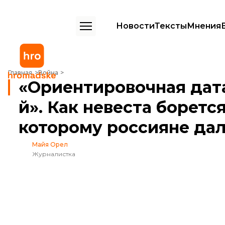
Новости
Тексты
Мнения
«Ориентировочная дата освобождения — 2050-й». Как невеста боре
Главная
Война
«Ориентировочная дат
й». Как невеста борется
которому россияне дал
Майя Орел
Журналистка