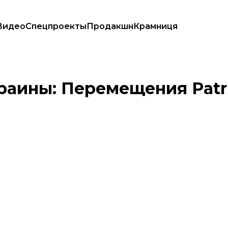
Видео
Спецпроекты
Продакшн
Крамниця
будет
раины: Перемещения Patri