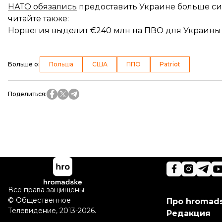
НАТО обязались
предоставить Украине больше си
читайте также:
Норвегия выделит €240 млн на ПВО для Украины
Больше о
:
Польша
США
ППО
Patriot
Поделиться
:
Все права защищены:
©
Общественное
Про hromad
Телевидение
,
2013-2026.
Редакция