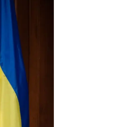
о Вашингтон
.
. Я знаю, что об этом
бы предоставить
что американские
, это — NASAMS
ний о «пэтриотах».