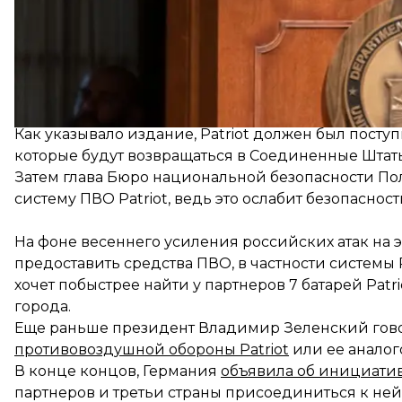
Ранее New York Times со ссылкой на неназванных
Байден одобрил размещение второй ракетной сис
Как указывало издание, Patriot должен был пост
которые будут возвращаться в Соединенные Штат
Затем глава Бюро национальной безопасности Пол
систему ПВО Patriot
, ведь это ослабит безопаснос
На фоне весеннего усиления российских атак на
предоставить средства ПВО, в частности системы 
хочет побыстрее найти у партнеров 7 батарей Patri
города.
Еще раньше президент Владимир Зеленский говор
противовоздушной обороны Patriot
или ее аналог
В конце концов, Германия
объявила об инициати
партнеров и третьи страны присоединиться к ней