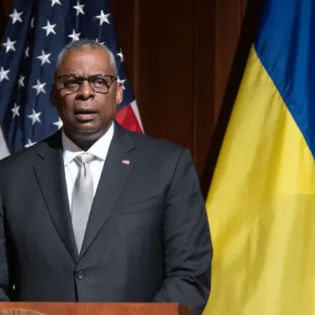
оны США Ллойд Остин. Иллюстративное фото
Офис президента
ремещать Patriot в Польше. Ранее СМИ писали, чт
ивовоздушной обороны с территории страны.
 по итогам встречи в формате «Рамштайн» 13 июня
 будет изменений в нашем покрытии Patriot в Польше
 Украине то, что нужно, мы работаем с другими, что
, —
подчеркнул глава Пентагона.
 приоритетом уже в течение месяцев. Он отметил, 
ия дополнительных систем, и это не только Patriot
министра, сегодня у Вашингтона нет никаких объявле