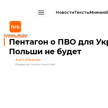
Новости
Тексты
Мнения
Пентагон о ПВО для Украины: Перемещения Patriot из Польши не 
Главная
Война
Пентагон о ПВО для Ук
Польши не будет
Анетт Абрамова
Редактор ленты новостей