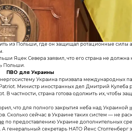
 чиновников Белого дома и военных написало, что 
темы Patriot
в Украине для усиления ее противово
упить из Польши, где он защищал ротационные силы 
ы.
ьши Яцек Севера заявил, что его
страна не должна 
ть Польши.
ПВО для Украины
 энергосистему Украина призвала международных п
Patriot. Министр иностранных дел Дмитрий Кулеба р
ot. В частности, страна готова одолжить их, чтобы з
ил, что для полного закрытия неба над Украиной
ов. Сколько сейчас в Украине таких систем — не рас
ве
по предоставлению Украине дополнительных сре
. А генеральный секретарь НАТО Йенс Столтенберг з