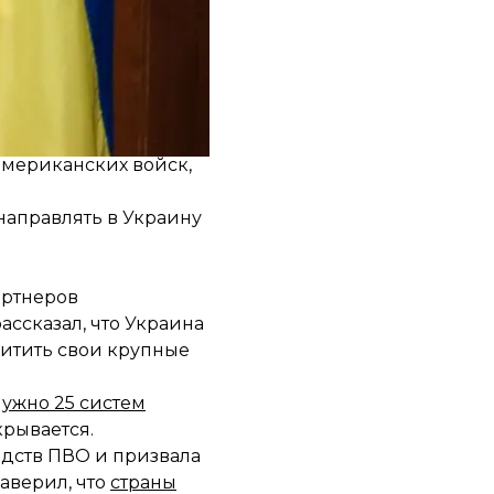
президент США Джо
здушной обороны.
американских войск,
направлять в Украину
артнеров
ассказал, что Украина
ащитить свои крупные
нужно 25 систем
крывается.
дств ПВО и призвала
аверил, что
страны