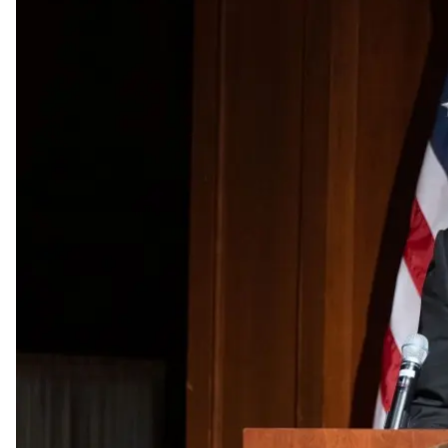
Министр обор
Соединенные Штаты объявили, что не намерены пе
согласился передать Украине одну систему прот
Об этом
заявил
министр обороны США Ллойд Остин
«Я видел сообщение прессы. Что я хочу сказать: не
сообщают, но нет изменений в Польше. Чтобы дать
Украине те возможности, в которых она нуждается»
Остин отметил, что ПВО для Украины является его
власти подчеркивают необходимость предоставлен
и другие возможности. В то же время, по словам 