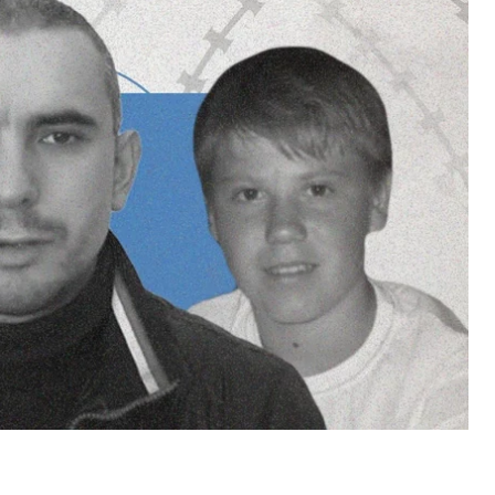
. Он такой не один.
орых россия похитила еще до полномасштабного
ержали еще до совершеннолетия.
кие пытки, годы колоний и неизвестности. Их
воих. Потому что со стороны государства тишина.
международным правом.
и войне, которая длится не 3, а более 10 лет.
 помилования
го в плен, Богдану Ковальчуку было 17. Из
выехать к бабушке в тогдашний Дзержинск (ныне
получить украинский диплом. Его задержали на
СБУ, подрыве автомобилей и помещения
— 10 лет заключения. Отбывать «наказание» его