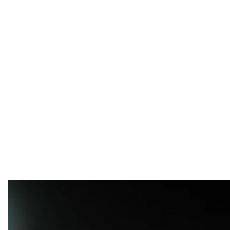
Богдан Ковальчук — гражданский заложник, кот
Фото, предоставл
И Богдан предателем не стал. В 2019 году ему и
Ясиноватой россияне предложили помилование в о