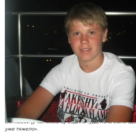
оккупированной части Донецкой области без во
территорию. Все согласились, кроме Богдана.
«Один он остался. Сказал: "Я не предатель своим с
военным все равно, потому что должен быть порядо
До 2019 года бабушка могла ездить навещать Бог
прифронтовой поселок Майорск. Но после вспышки
с внуком есть только иногда телефоном.
Бабушка стучала во все двери — писала в украинс
добиться освобождения внука. Ответ был:
«Такого 
«Ну, но как это может нигде не быть, если на цен
фотографии этих детей с подписью “Наши Герои?”. 
освобождают».
Следовательно, Татьяна раздобыла справку, котор
находится в 28-й колонии в Торезе. Передала ее н
плену. Но в освобождении это не помогло.
«В Координационный штаб писала, президенту не р
Банковой [участвовала]. Ездила туда, пока было зд
уже тяжело».