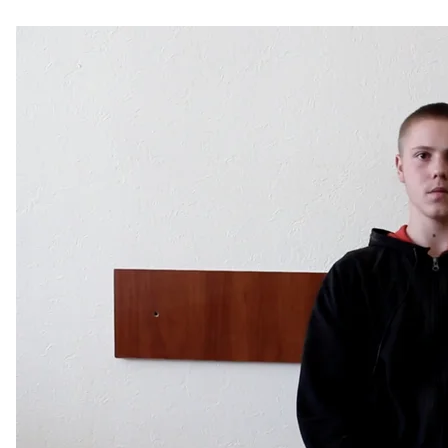
Гражданский заложник Богдан Ков
Скриншот
В одной камере с Богданом неделю находился Ол
ставший гражданским заложником россиян. В 2019
и
вернули в Украину
.
«Богдан был на третьей полочке, а я на второй… 
жизнерадостный. Всегда хотел смотреть музыкал
Когда меня перевели в другую камеру, я через
бал
ему сборник сканвордов».
Богдана очень ждал его старенький прадедушка. 
обменов в надежде увидеть там родное лицо.
Как-то показывали обмен, и он мне кричит: «Таня, та
Не выдержал. У него случился приступ, он не смог.
бабушка гражданского заложника
Богдана Коваль
«Я просто 
29-летнего Виктора Дзыцюка россияне задержали в
семьей переезжал из Донецка к маме в Торецк. В 