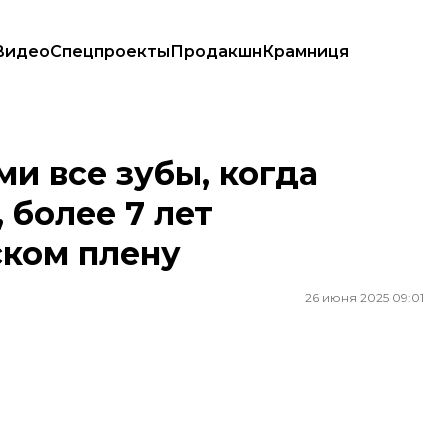
Видео
Спецпроекты
Продакшн
Крамниця
более 7 лет находящихся в российском плену
и все зубы, когда
 более 7 лет
ском плену
26 июня 2025 09:01