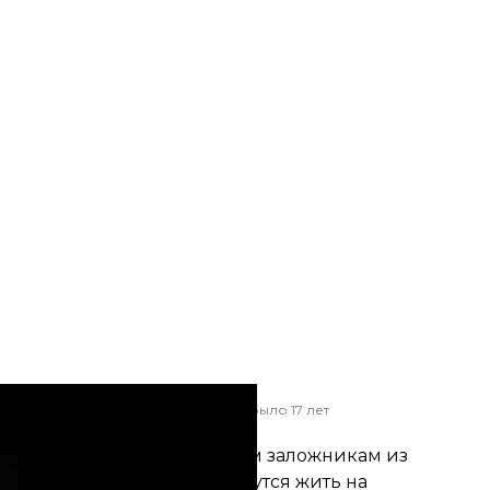
орого похитила россия, когда ему было 17 лет
енное hromadske
 другим четырем гражданским заложникам из
бмен на то, что они останутся жить на