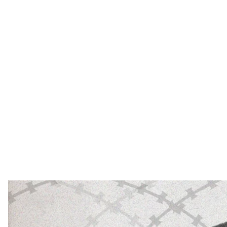
hroma
«Вот сейчас бьют тревогу: "год у меня в плену" кто
лет — как вы хотите?»
Эти слова принадлежат матери гражданского зало