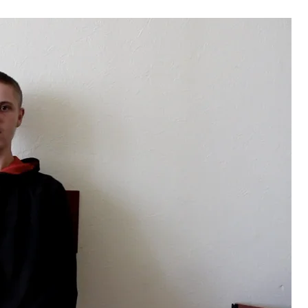
альчук во время допроса россиян
 с видео
ег Галазюк — украинский журналист, тоже
-м его, несмотря на «приговор» суда, обменяли
Был нормальный, вежливый парень… Молодой,
ьные программы, которые шли по телевизору…
андера
поздравил его с днем рождения подарил
Он постоянно говорил о нем, смотрел видео с
м Богдан!». А я ему: «Па, нет, это не наш Богдан».
 Умер здесь, на Волыни. Не дождался.
Татьяна Гоц,
чука
не дождусь»
 2017 году на блокпосте в Марьянке. Он с
телефоне Виктора, который работал мастером на