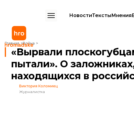
Новости
Тексты
Мнения
«Вырвали плоскогубцами все зубы, когда пытали». О заложниках, 
Главная
Война
«Вырвали плоскогубцам
пытали». О заложниках,
находящихся в россий
Виктория Коломиец
Журналистка