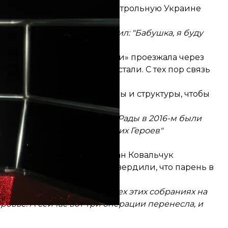
зможности выезда на подконтрольную Украине
ловам". Он всегда мне говорил: "Бабушка, я буду
к в стране"».
дана. «Правдами-неправдами» проезжала через
 ковида пропускать перестали. С тех пор связь
кие государственные органы и структуры, чтобы
нигде нет».
тральной трибуне Верховной Рады в 2016-м были
Ну вот до сих пор этих "Наших Героев"
ая свидетельствовала: Богдан Ковальчук
а Киев, после чего там подтвердили, что парень в
аз писала. В митингах и всех этих собраниях на
оровье. А сейчас вот три операции перенесла, и