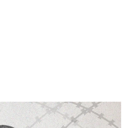
dske
-то или "три года и месяц". А восемь с половиной
жника, которого уже более 7 лет удерживают в