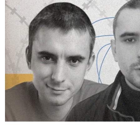
плену на оккупированной части Донецкой области
hromadske поговорило с родными украинцев, кот
вторжения. Среди них есть парень, которого зад
Они не военные, но прошли ад «Изоляции», жесто
матери, бабушки, жены вышли на тропу войны за с
А со стороны россии — полное пренебрежение 
Эти истории — о силе любви, бессилии дипломатии 
Отказался от
Когда российские оккупанты 2016 года захватили е
оккупированного города Ясиноватая он пытался 
Торецк), чтобы закончить обучение в училище и 
блокпосте.
Оккупанты обвинили парня в сотрудничестве с 
«полиции ДНР». В 2018 году он получил приговор 
отправили в Торезскую колонию.