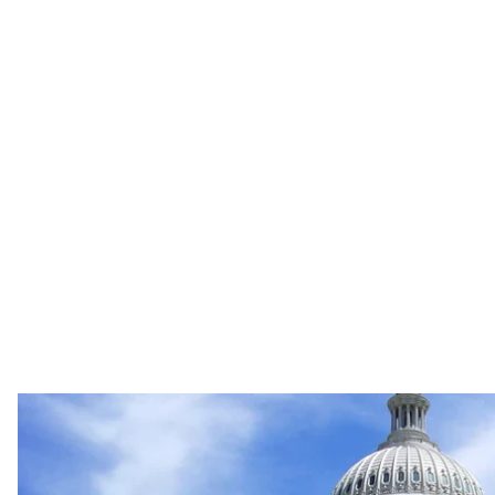
Будівля Капітол
Kevin McCoy 
Сенатори-республіканці 5 березня заблокували п’
вторгнення й підтверджували підтримку України.