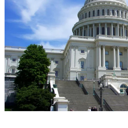
сенатори-демократи й незалежний сенатор Берні
Про це
пише
«Голос Америки» з посиланням на зая
резолюцій.
Лідер меншості в Сенаті демократ Чак Шумер наго
двопартійну підтримку демократії та засудження д
«Що Сенат США підтримує демократію, що ми стоїм
проти диктатора — жорстокого диктатора — володи
Історія має дуже чіткий урок: умиротворювати авто
бензином»,
— зазначив посадовець у коментарі дл