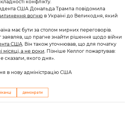
 складності конфлікту.
езидента США Дональда Трампа повідомила
рипинення вогню
в Україні до Великодня, який
аїна має бути за столом мирних переговорів.
г заявляв, що прагне знайти рішення щодо війни
дента США
. Він також уточнював, що для початку
і місяці, а не роки
. Пізніше Келлог пожартував:
не сказали, якого дня».
ня в нову адміністрацію США
іканці
демократи