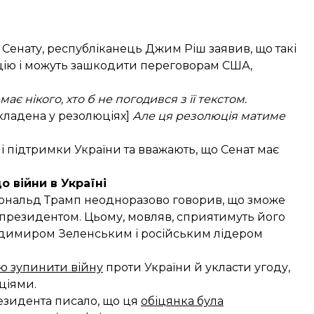
 Сенату, республіканець Джим Ріш заявив, що такі
ацію і можуть зашкодити переговорам США,
є нікого, хто б не погодився з її текстом.
кладена у резолюціях]
Але ця резолюція матиме
 підтримки України та вважають, що Сенат має
 війни в Україні
Дональд Трамп неодноразово говорив, що зможе
не президентом. Цьому, мовляв, сприятимуть його
одимиром Зеленським і російським лідером
ію зупинити війну
проти України й укласти угоду,
ціями.
езидента писало, що ця
обіцянка була