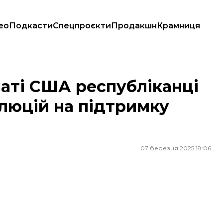
ео
Подкасти
Спецпроєкти
Продакшн
Крамниця
золюцій на підтримку України
наті США республіканці
олюцій на підтримку
07 березня 2025 18:06