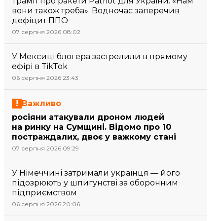
Трамп про ракети Patriot для України: «Нам
вони також треба». Водночас заперечив
дефіцит ППО
07 серпня 2026 08:02
У Мексиці блогера застрелили в прямому
ефірі в TikTok
06 серпня 2026 23:43
Важливо
росіяни атакували дроном людей
на ринку на Сумщині. Відомо про 10
постраждалих, двоє у важкому стані
07 серпня 2026 09:29
У Німеччині затримали українця — його
підозрюють у шпигунстві за оборонним
підприємством
06 серпня 2026 20:06