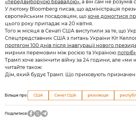
«передвиборчою бравадою»
, а він сам не розумів
У лютому Bloomberg писав, що адміністрація пр
європейським посадовцям, що
хоче домогтися п
цього року припадає на 20 квітня.
Того ж місяця в Сенаті США виступили за те, що
Укр
Спецпредставник США з питань України Кіт Келло
протягом 100 днів після інавгурації нового прези
мирних перемовин між росією та Україною
потрібн
Трамп хоче
закінчити війну за 24 години
, але «ми 
читайте також:
Дім, який будує Трамп. Що приховують призначен
Більше про
:
США
Сенат США
резолюція
республ
Поділитися
: