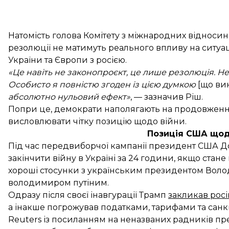
Натомість голова Комітету з міжнародних відносин
резолюції не матимуть реального впливу на ситу
України та Європи з росією.
«Це навіть не законопроєкт, це лише резолюція. Нема
Особисто я повністю згоден із цією думкою
[що ви
абсолютно нульовий ефект»
, — зазначив Ріш.
Попри це, демократи наполягають на продовженні
висловлювати чітку позицію щодо війни.
Позиція США щодо
Під час передвиборчої кампанії президент США 
закінчити війну в Україні за 24 години, якщо ста
хороші стосунки з українським президентом Вол
володимиром путіним.
Одразу після своєї інавгурації Трамп
закликав рос
а інакше погрожував податками, тарифами та санк
Reuters із посиланням на неназваних радників пр