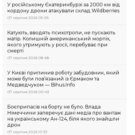
У російському Єкатеринбурзі за 2000 км від
кордону дрони атакували склад Wildberries
07 серпня 2026 09:05
Катують, вводять психотропи, не пускають
матір. Колишній американський морпіх,
якого утримують у росії, перебуває при
смерті
07 серпня 2026 08:48
У Києві припинив роботу забудовник, який
може бути пов’язаний із Єрмаком та
Медведчуком — Bihus.Info
07 серпня 2026 00:43
Боєприпасів на борту не було. Влада
Німеччини заперечує дані медіа про вантаж
на українському Ан-124, біля якого знайшли
дрон
07 серпня 2026 10:33