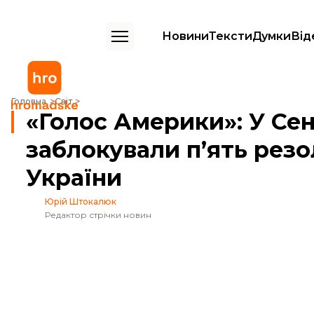
Новини
Тексти
Думки
Від
«Голос Америки»: У Сенаті США республіканці заблокували п’ять ре
Головна
Світ
«Голос Америки»: У Се
заблокували п’ять рез
України
Юрій Штокалюк
Редактор стрічки новин