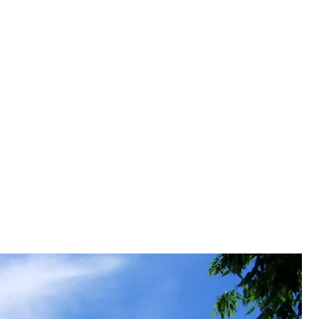
ія у Вашингтоні
/ Wikimedia
ять резолюцій, що засуджували російське
 Ці документи висовували на голосування