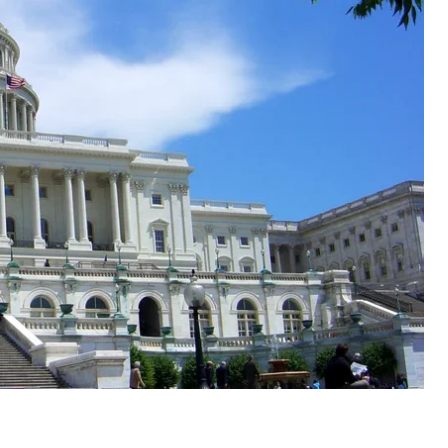
 Сандерс.
ви посадовців, які були авторами цих
лосив, що ці резолюції мали б підтвердити
ій російського лідера володимира путіна.
о з мужнім народом України, що ми виступаємо
мира путіна та проти його воєнних злочинів.
кратів — це те саме, що гасити вогонь
я «Голосу Америки».