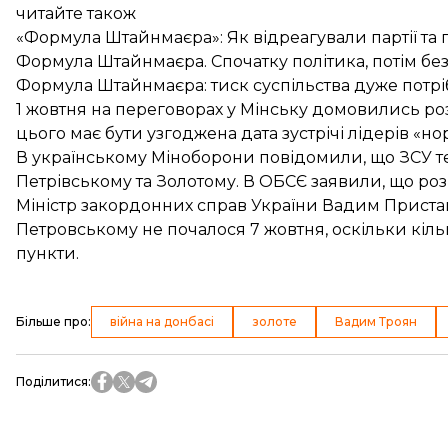
читайте також
«Формула Штайнмаєра»: Як відреагували партії та 
Формула Штайнмаєра. Спочатку політика, потім бе
Формула Штайнмаєра: тиск суспільства дуже потр
1 жовтня на переговорах у Мінську
домовились ро
цього має бути
узгоджена дата зустрічі лідерів
«нор
В українському Міноборони повідомили, що ЗСУ
т
Петрівському та Золотому. В ОБСЄ заявили, що р
Міністр закордонних справ України Вадим Приста
Петровському
не почалося 7 жовтня, оскільки кіль
пункти.
Більше про
:
війна на донбасі
золоте
Вадим Троян
Поділитися
: