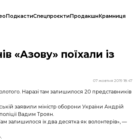
ео
Подкасти
Спецпроєкти
Продакшн
Крамниця
ів «Азову» поїхали із
07 жовтня 2019 18:47
Золотого. Наразі там залишилося 20 представників
нській заявили міністр оборони України Андрій
поліції Вадим Троян.
Там залишилося їх два десятка як волонтерів», —
.