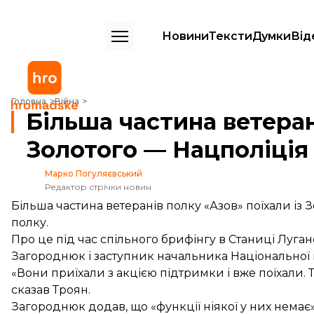
Новини
Тексти
Думки
Від
Більша частина ветеранів «Азову» поїхали із Золотого — Нацполіція
Головна
Війна
Більша частина ветеран
Золотого — Нацполіція
Марко Погуляєвський
Редактор стрічки новин
Більша частина ветеранів полку «Азов» поїхали із 
полку.
Про це під час спільного брифінгу в Станиці Луга
Загороднюк і заступник начальника Національної 
«Вони приїхали з акцією підтримки і вже поїхали. 
сказав Троян.
Загороднюк додав, що «функції ніякої у них немає»