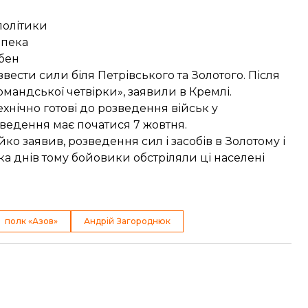
політики
зпека
ібен
звести сили
біля Петрівського та Золотого. Після
мандської четвірки», заявили в Кремлі.
ехнічно готові до розведення військ
у
озведення
має початися 7 жовтня
.
йко заявив,
розведення сил і засобів в Золотому і
ка днів тому бойовики обстріляли ці населені
полк «Азов»
Андрій Загороднюк