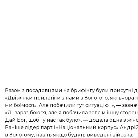
Разом з посадовцями на брифінгу були присутні д
«Дві жінки прилетіли з нами з Золотого, які вчор
ми боїмося». Але побачили тут ситуацію...», — зазна
«Я і зараз боюся, але я побачила зовсім іншу сторону
Дай Бог, щоб і у нас так було», — додала одна з жіно
Раніше лідер партії «Національний корпус» Андрі
в Золотому
, навіть якщо будуть виведені війська.