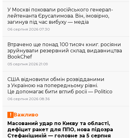
У Москві поховали російського генерал-
лейтенанта Єрусалимова. Він, імовірно,
загинув під час вибуху — медіа
06 серпня 2026 07:30
Втрачено ще понад 100 тисяч книг. росіяни
зруйнували резервний склад видавництва
BookChef
05 серпня 2026 21:09
США відновили обмін розвідданими
з Україною на попередньому рівні.
Це допомагає бити вглиб росії — Politico
06 серпня 2026 08:36
Важливо
Масований удар по Києву та області,
дефіцит ракет для ППО, нова підозра
Стефанішиній — головне за 5 серпня