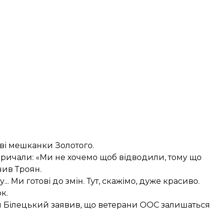
ві мешканки Золотого.
а кричали: «Ми не хочемо щоб відводили, тому що
чив Троян.
... Ми готові до змін. Тут, скажімо, дуже красиво.
к.
й Білецький заявив, що
ветерани ООС залишаться