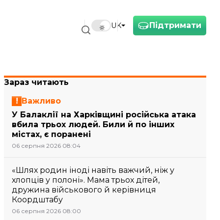
Підтримати
UK
Зараз читають
Важливо
У Балаклії на Харківщині російська атака
вбила трьох людей. Били й по інших
містах, є поранені
06 серпня 2026 08:04
«Шлях родин іноді навіть важчий, ніж у
хлопців у полоні». Мама трьох дітей,
дружина військового й керівниця
Коордштабу
06 серпня 2026 08:00