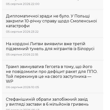
05 серпня 2026 22:00
Дипломатичної зради не було. У Польщі
закрили 10-річну справу щодо Смоленської
катастрофи
05 серпня 2026 23:22
На кордоні Литви виявили вже третій
підземний тунель для мігрантів із Білорусі
05 серпня 2026 22:55
Трамп звинуватив Гегсета в тому, що його
не повідомили про дефіцит ракет для ППО.
Той перекинув це на свого заступника —
WP
06 серпня 2026 10:05
Стефанішиній обрали запобіжний захід
у вигляді застави в 6 мільйонів гривень
06 серпня 2026 09:43