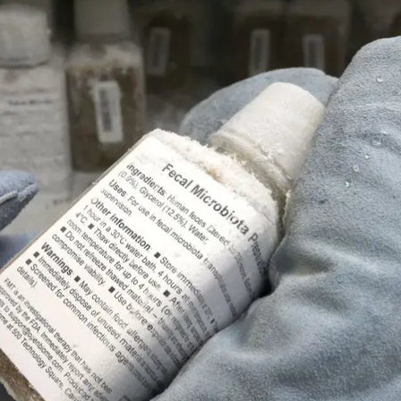
онструє пляшку з розчином людських фекалій, заморожену до мінус 80 
, у Медфорді, штат Массачусетс, 19 червня 2014 року.
AP/Steven Senne
здивуватися чи розсміятися. Ми звикли, що людям з
 органи, від яких залежить життя. Проте не кал.
годні лікарі в різних країнах з успіхом використовую
. І дослідження дають підстави сподіватися, що в ма
 й інші дуже різні хвороби.
домили, що пересадка калу від молодих мишей до ста
енційно — процедура може допомогти й людям упоратис