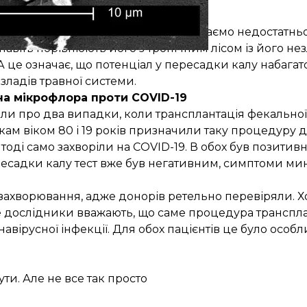
опічний ліс усередині нас
і активно досліджується, все ще знаємо недостатньо 
авіть порівнюють його з тропічним лісом із його не
 А це означає, що потенціал у пересадки калу набага
зладів травної системи.
а мікрофлора проти COVID-19
или про
два випадки
, коли трансплантація фекально
кам віком 80 і 19 років призначили таку процедуру д
 тоді само захворіли на COVID-19. В обох був позитивн
пересадки калу тест вже був негативним, симптоми м
захворювання, адже донорів ретельно перевіряли. 
ле дослідники вважають, що саме процедура транспла
вірусної інфекції. Для обох пацієнтів це було особ
ти. Але не все так просто