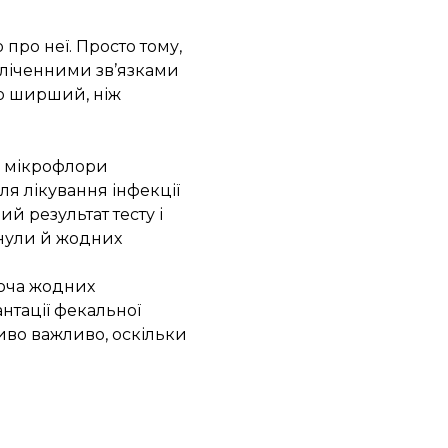
про неї. Просто тому,
зліченними зв’язками
то ширший, ніж
ї мікрофлори
ля лікування інфекції
ий результат тесту і
инули й жодних
Хоча жодних
нтації фекальної
ливо важливо, оскільки