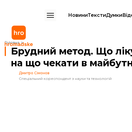
Новини
Тексти
Думки
Від
Брудний метод. Що лікують пересадкою калу сьогодні та на що чек
Головна
Брудний метод. Що лік
на що чекати в майбут
Дмитро Сімонов
Спеціальний кореспондент з науки та технологій