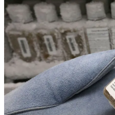
Технічна працівниця Еліска Дідик у захисних рукавичках дем
лабораторії OpenBiome
Спершу, почувши про трансплантацію калу, можна 
пересаджують нирки, серце, шкіру або інші важливі
Але не до сміху. Це медична процедура, яку вже сьо
небезпечні побічні наслідки вживання антибіотиків
допомогою трансплантації калу можна буде лікувати
Наприклад, нещодавно дослідники з Ірландії пові
деякі когнітивні функції. А це означає, що — пот
старіння.