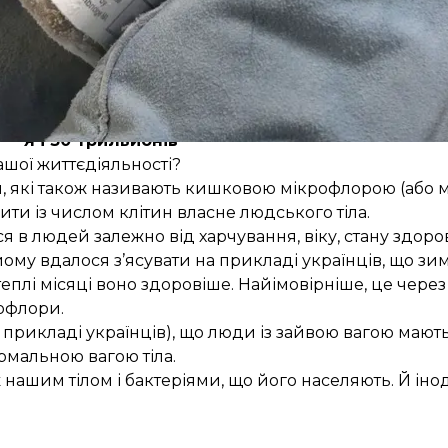
оговорило з генетиком, дослідником процесів старін
Я і 30 трильйонів
ашої життєдіяльності?
рій, які також називають кишковою мікрофлорою (або м
ити із числом клітин власне людського тіла.
в людей залежно від харчування, віку, стану здоров’
ому вдалося з’ясувати на прикладі українців, що з
еплі місяці воно здоровіше. Найімовірніше, це через
рофлори.
а прикладі українців), що люди із зайвою вагою мают
рмальною вагою тіла.
ж нашим тілом і бактеріями, що його населяють. Й інод