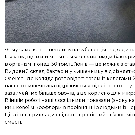
Про перспективи трансплантації калу hromadske п
біологічних наук Олександром Колядою.
Чому саме кал — неприємна субстанція, відходи н
Річ у тім, що в ній містяться численні види бакте
в організмі понад
30 трильйонів
— це можна зістав
Видовий склад бактерій у кишечнику відрізняється 
Олександр Коляда розповідає: разом із колегами й
нашого кишечника відрізняється від літнього — у т
зазвичай їмо більше овочів, а це корисно для мік
В іншій роботі наші дослідники показали (знову н
кишкової мікрофлори в порівнянні з людьми із но
Ці та інші приклади свідчать про тісний зв’язок мі
смерті.