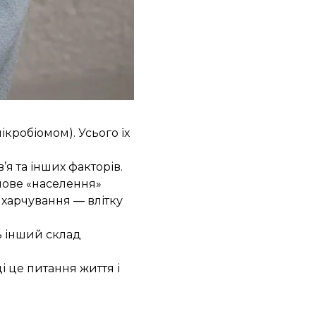
ня, кандидатом
ікробіомом). Усього їх
я та інших факторів.
имове «населення»
 харчування — влітку
ь інший склад
і це питання життя і