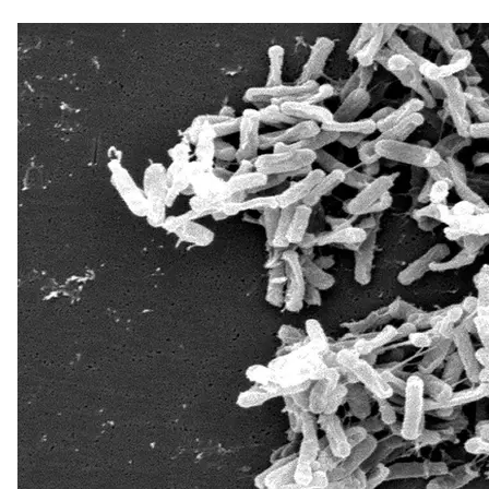
Електронна мікро
Коли
Ось один із прикладів. В кишечнику більшості лю
вона ніяк особливо не заважає. Але, лікуючи анти
кишківника. Багато бактерій гинуть, але не
Clostridi
Ба більше, коли зникають і слабшають її конкуренти
виникає
псевдомембранозний ентероколіт
. Він 
нудотою. Переважно якщо скасувати вживання ант
складніших випадках доводиться призначати анти
вони не допомагають. У хворого фактично не зали
з контролю та профілактики захворювань в США) у
Але в арсеналі медицини є ефективніший, ніж анти
фекальної мікробіоти. Загальна ідея проста: потр
кишечнику з порушеною мікрофлорою.
Можемо навіть не знати кожну з цих бактерій, але 
менше. Такий метод лікування за псевдомембранозн
життя людей.