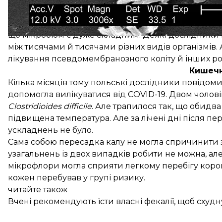
Тр
Попри те, що роль кишкової мікрофлори в організм
що мікробіом є дуже складним. Деякі дослідники н
між тисячами й тисячами різних видів організмів.
лікування псевдомембранозного коліту й інших ро
Кишечн
Кілька місяців тому польські дослідники повідом
допомогла вилікуватися від COVID-19. Двом чолові
Clostridioides difficile
. Але трапилося так, що обидва
підвищена температура. Але за лічені дні після 
ускладнень не було.
Сама собою пересадка калу не могла спричинити 
узагальнень із двох випадків робити не можна, а
мікрофлори могла сприяти легкому перебігу корона
кожен перебував у групі ризику.
читайте також
Вчені рекомендують їсти власні фекалії, щоб схудну