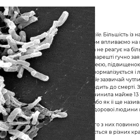
фотографія Clostridioides difficile зі зразка калу.
CDC/Lois S. Wiggs
 хороші бактерії зникають
дей живе бактерія
Clostridioides difficile
. Більшість із н
біотиками ту чи іншу інфекцію, заразом впливаємо н
oides difficile
— просто тому, що вона не реагує на біл
, вона готова зайняти вільні ніші й нарешті гучно за
може виявлятися болем у животі, діареєю, підвищено
ибіотиків, мікрофлора кишечника нормалізується і 
біотики, до яких
Clostridioides difficile
зазвичай чутли
шається вибору, і це нерідко призводить до смерті.
 2017 році
Clostridioides difficile
спричинила майже 13 
біотики, метод — пересадка калу, або як її ще назив
ібно взяти мікрофлору з кишечника здорової людини й
вони самі між собою розберуться, кого з них повинно 
ого коліту офіційно використовується в різних кра