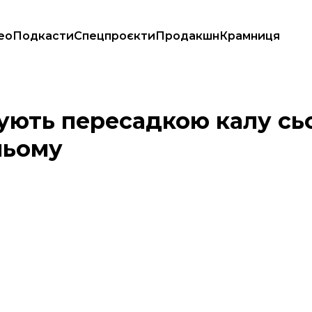
ео
Подкасти
Спецпроєкти
Продакшн
Крамниця
ати в майбутньому
ують пересадкою калу сьо
ньому