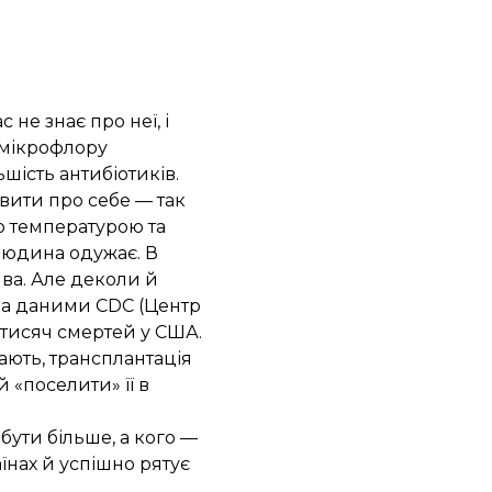
ас не знає про неї, і
а мікрофлору
ьшість антибіотиків.
явити про себе — так
ю температурою та
людина одужає. В
ва. Але деколи й
 За даними CDC (Центр
тисяч смертей у США.
ають, трансплантація
 «поселити» її в
бути більше, а кого —
їнах й успішно рятує