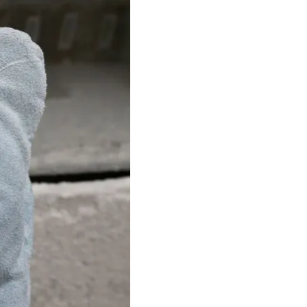
градусів за Цельсієм, у
а потреби
ть, щоб подолати
йбутньому за
рих
покращує
в них
я із наслідками