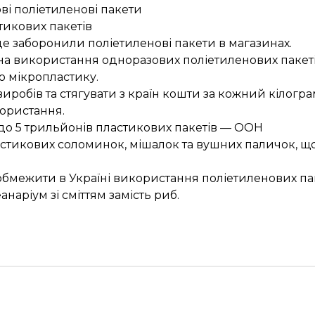
і поліетиленові пакети
стикових пакетів
де
заборонили поліетиленові пакети
в магазинах.
на використання
одноразових поліетиленових пакеті
 мікропластику.
виробів
та стягувати з країн кошти за кожний кілогра
ористання.
о 5 трильйонів пластикових пакетів
— ООН
астикових соломинок
, мішалок та вушних паличок, 
обмежити
в Україні використання поліетиленових пак
анаріум зі сміттям
замість риб.