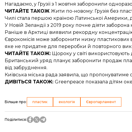
Нагадаємо, у Грузії з 1 жовтня
заборонили
одноразов
ЧИТАЙТЕ ТАКОЖ
Жити по-новому:
Грузія без пла
Чилі стала першою країною Латинської Америки, 
У Новій Зеландії з 2019 року почне діяти
заборона 
Раніше в Арктиці
виявили рекордну концентрацію
Єврокомісія може
заборонити низку пластикових 
яке не придатне для переробки й повторного вик
ЧИТАЙТЕ ТАКОЖ:
Щороку у світі
використовують д
Британський уряд
планує заборонити продаж пл
від забруднення.
Київська міська рада заявила, що
пропонуватиме 
ДИВІТЬСЯ ТАКОЖ:
Greenpeace
показала дітям оке
Більше про
:
пластик
екологія
Європарламент
Поділитися
: