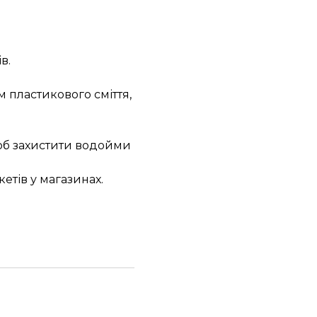
в.
м пластикового сміття,
щоб захистити водойми
етів у магазинах.