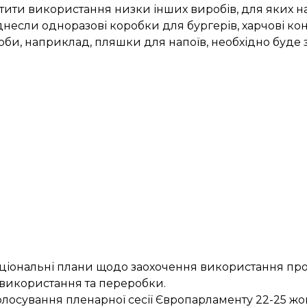
ти використання низки інших виробів, для яких на
іднесли одноразові коробки для бургерів, харчові ко
роби, наприклад, пляшки для напоїв, необхідно буде 
ціональні плани щодо заохочення використання про
 використання та переробки.
голосування пленарної сесії Європарламенту 22-25 жо