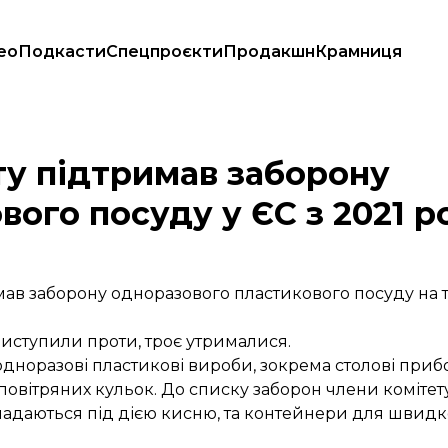
ео
Подкасти
Спецпроєкти
Продакшн
Крамниця
ового посуду у ЄС з 2021 року
у підтримав заборону
ого посуду у ЄС з 2021 р
мав заборону одноразового пластикового посуду на т
 виступили проти, троє утрималися.
одноразові пластикові вироби, зокрема столові прибо
 повітряних кульок. До списку заборон члени комітет
зкладаються під дією кисню, та контейнери для швидк