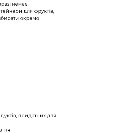
разі немає
нтейнери для фруктів,
збирати окремо і
дуктів, придатних для
втня.