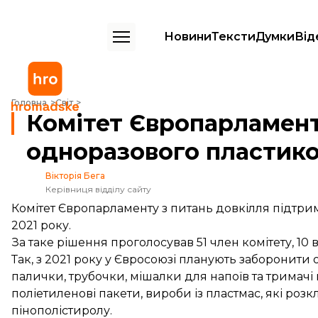
Новини
Тексти
Думки
Від
Комітет Європарламенту підтримав заборону одноразового пластик
Головна
Світ
Комітет Європарламент
одноразового пластиков
Вікторія Бега
Керівниця відділу сайту
Комітет Європарламенту з питань довкілля підтри
2021 року.
За таке рішення проголосував 51 член комітету, 10
Так, з 2021 року у Євросоюзі планують заборонити 
палички, трубочки, мішалки для напоїв та тримачі
поліетиленові пакети, вироби із пластмас, які ро
пінополістиролу.