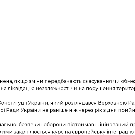
мінена, якщо зміни передбачають скасування чи обме
а ліквідацію незалежності чи на порушення територі
Конституції України, який розглядався Верховною Рад
ї Ради України не раніше ніж через рік з дня прий
нальної безпеки і оборони
підтримав ініційований 
якими закріплюється курс на європейську інтеграцію 