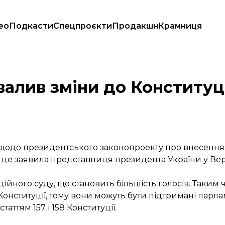
ео
Подкасти
Спецпроєкти
Продакшн
Крамниця
ЄС та НАТО
валив зміни до Конституц
одо президентського законопроекту про внесення з
о це заявила представниця президента України у Вер
ційного суду, що становить більшість голосів. Таким
онституції, тому вони можуть бути підтримані парл
аттям 157 і 158 Конституції.