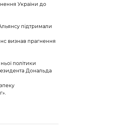
гнення України до
 Альянсу
підтримали
ьянс визнав прагнення
шньої політики
езидента Дональда
езпеку
г».