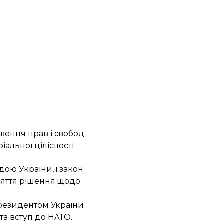
ження прав і свобод
альної цілісності
ою України, і закон
няття рішення щодо
президентом України
та вступ до НАТО.