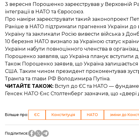
3 вересня Порошенко
зареєстрував у Верховній Р
інтеграції в НАТО та Євросоюз.
Про наміри зареєструвати такий законопроект П
Раніше в НАТО
підтримали прагнення України
до 
Україну
та закликали Росію вивести війська з Донб
10 березня НАТО визнало за Україною статус
країни
України набути повноцінного членства в організаці
Порошенко заявляв, що
Україна планує вступити 
Також Порошенко заявив, що Україна
залишається 
США. Таким чином президент прокоментував
зуст
Трампа та глави РФ Володимира Путіна.
ЧИТАЙТЕ ТАКОЖ:
Вступ до ЄС та НАТО
— фундамен
Генсек НАТО Єнс Столтенберг зазначив, що «двері д
Більше про
:
ЄС
Конституція
НАТО
зміни до Конст
Поділитися
: