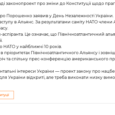
аді
законопроект про зміни до Конституції щодо пра
етро Порошенко
заявив
у День Незалежності України.
вступу в Альянс. За результатами саміту НАТО члени
асу.
-аспіранта
. Це означає, що Північноатлантичний ал
ї.
до НАТО
у найближчі 10 років.
в пріоритетах
Північноатлантичного Альянсу і зовні
річ та спільну прес-конференцію
американського пр
тальні інтереси України — проект закону про нацб
ля України відкриті, але треба виконати низку вимо
итуції