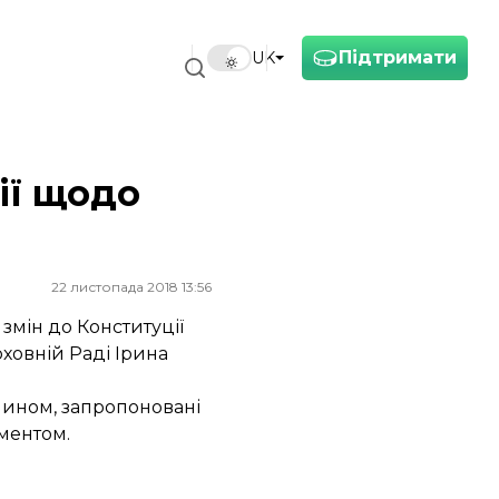
Підтримати
UK
ії щодо
22 листопада 2018 13:56
мін до Конституції
ховній Раді Ірина
 чином, запропоновані
аментом.