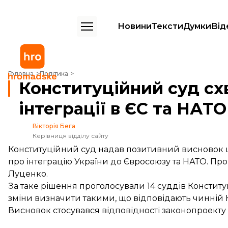
Новини
Тексти
Думки
Від
Конституційний суд схвалив зміни до Конституції щодо інтеграції в 
Головна
Політика
Конституційний суд сх
інтеграції в ЄС та НАТО
Вікторія Бега
Керівниця відділу сайту
Конституційний суд надав позитивний висновок щ
про інтеграцію України до Євросоюзу та НАТО. Пр
Луценко.
За таке рішення проголосували 14 суддів Конститу
зміни визначити такими, що відповідають чинній К
Висновок стосувався відповідності законопроекту ст