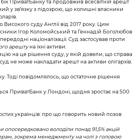
а бік ПриватБанку
та продовжив всесвітній арешт
ий у зв'язку з підозрою, що колишні власники
оларів.
Високого суду Англії від 2017 року. Цим
ласники Ігор Коломойський та Геннадій Боголюбов
передодні націоналізації. Суд застосував проти
ого арешту
на їхні активи.
ію на це рішення суду, у якій довели, що справа
 суд не може накладати арешт на активи олігархів.
ку
. Тоді повідомлялось, що остаточне рішення
ься ПриватБанк у Лондоні, щодня зростає на
500
тих українців: про що говорить новий позов
и опосередковано володіли понад 91,5% акцій
ерам, зокрема менеджменту на чолі з головою