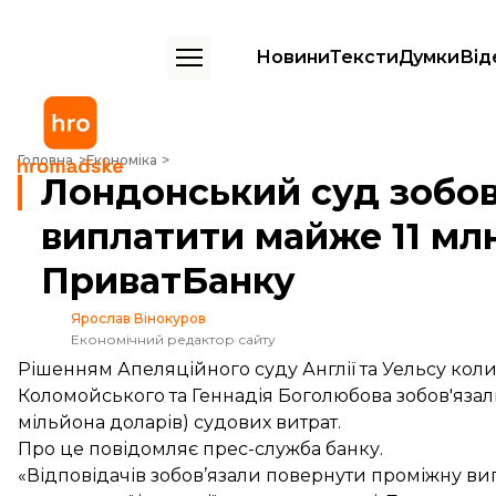
Новини
Тексти
Думки
Від
Лондонський суд зобов'язав Коломойського виплатити майже 11 млн
Головна
Економіка
Лондонський суд зобов
виплатити майже 11 млн
ПриватБанку
Ярослав Вінокуров
Економічний редактор сайту
Рішенням Апеляційного суду Англії та Уельсу кол
Коломойського та Геннадія Боголюбова зобов'язали 
мільйона доларів) судових витрат.
Про це
повідомляє
прес-служба банку.
«Відповідачів зобов’язали повернути проміжну вип