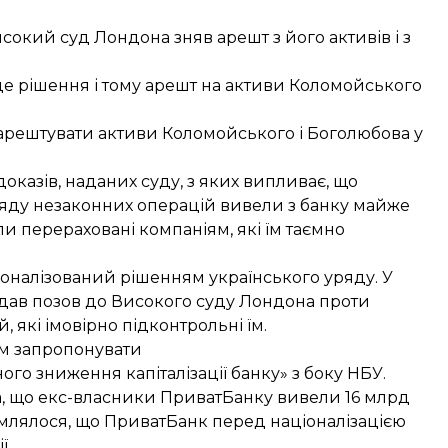
исокий суд Лондона
зняв арешт
з його активів і з
це рішення
і тому арешт на активи Коломойського
 арештувати
активи Коломойського і Боголюбова
у
оказів, наданих суду, з яких випливає, що
ду незаконних операцій вивели з банку майже
ли перераховані компаніям, які їм таємно
іоналізований
рішенням українського уряду. У
одав позов до Високого суду Лондона проти
 які імовірно підконтрольні їм.
м запропонувати
го зниження капіталізації банку» з боку НБУ.
а, що
екс-власники ПриватБанку вивели 16 млрд
омлялося, що
ПриватБанк перед націоналізацією
ї.