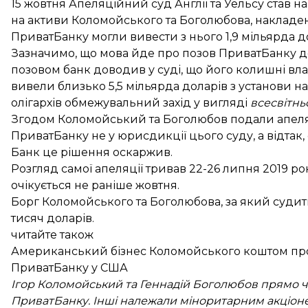
15 жовтня Апеляційний суд Англії та Уельсу
став н
на активи Коломойського та Боголюбова, накладен
ПриватБанку могли вивести з нього 1,9 мільярда д
Зазначимо, що мова йде про позов ПриватБанку до 
позовом банк доводив у суді, що його колишні в
вивели близько 5,5 мільярда доларів з установи на
олігархів обмежувальний захід у вигляді
всесвітнь
Згодом Коломойський та Боголюбов подали апеляц
ПриватБанку не у юрисдикції цього суду, а відтак,
Банк це рішення оскаржив.
Розгляд самої апеляції
тривав 22-26 липня 2019 ро
очікується не раніше жовтня.
Борг Коломойського та Боголюбова, за який судит
тисяч доларів
.
читайте також
Американський бізнес Коломойського коштом прос
ПриватБанку у США
Ігор Коломойський та Геннадій Боголюбов прямо ч
ПриватБанку. Інші належали міноритарним акціон