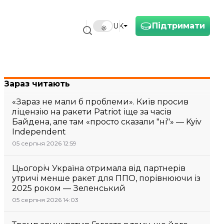
Підтримати
UK
Зараз читають
«Зараз не мали б проблеми». Київ просив
ліцензію на ракети Patriot іще за часів
Байдена, але там «просто сказали "ні"» — Kyiv
Independent
05 серпня 2026 12:59
Цьогоріч Україна отримала від партнерів
утричі менше ракет для ППО, порівнюючи із
2025 роком — Зеленський
05 серпня 2026 14:03