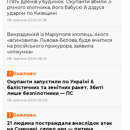
П’ять дронів у будинок. Окупанти вбили 3-
річного хлопчика, його бабусю й дідуся
ударом по Київщині
08 серпня 2026 09:28
Викрадений із Маріуполя хлопець, якого
«всиновила» Львова-Бєлова, буде вчитися
на російського прокурора, заявила
«опікунка»
08 серпня 2026 08:23
Важливо
Окупанти запустили по Україні 6
балістичних та зенітних ракет. Збиті
лише безпілотники — ПС
08 серпня 2026 09:06
Важливо
21 людина постраждала внаслідок атак
на Сумщині, серед них — дитина