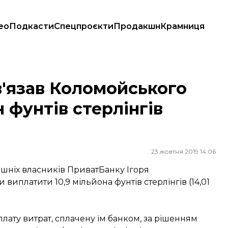
ео
Подкасти
Спецпроєкти
Продакшн
Крамниця
 фунтів стерлінгів ПриватБанку
'язав Коломойського
 фунтів стерлінгів
23 жовтня 2019 14:06
ишніх власників ПриватБанку Ігоря
виплатити 10,9 мільйона фунтів стерлінгів (14,01
лату витрат, сплачену їм банком, за рішенням