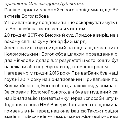
правління Олександром Дубілетом.
Раніше юристи Коломойського повідомили, що В
активів Боголюбова.
У ПриватБанку повідомили, що
оскаржуватимуть 
та Боголюбова залишається чинним.
20 грудня 2017-го Високий суд Лондона вирішив
всьому світі на суму понад $2,5 млрд.
Арешт активів був виданий на підставі детальних д
Коломойський і Боголюбов шляхом проведення ря
два мільярди доларів. У результаті цього кошти бу
належали або перебували під їхнім контролем.
Нагадаємо, у грудні 2016 року
ПриватБанк був нац
грудні 2017 року націоналізований ПриватБанк п
Коломойського, Боголюбова, а також ряду компаній,
За словами Коломойського, він був
вимушений са
націоналізацію
ПриватБанку через «способи штучно
Тодішня голова НБУ Валерія Гонтарева повідомил
гривень
в ніч перед націоналізацією.Також повід
вивів
110 мільярдів гривень через фіктивні компані