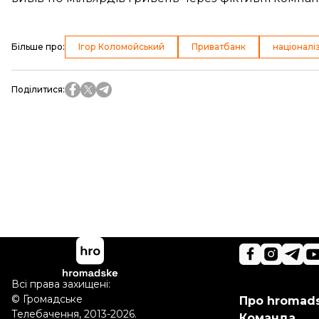
Більше про
:
Ігор Коломойський
Приватбанк
націоналі
Поділитися
:
Всі права захищені:
©
Громадське
Про hromad
Телебачення
,
2013-2026.
Команда