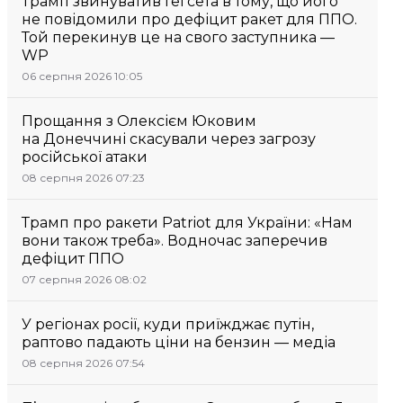
Трамп звинуватив Гегсета в тому, що його
не повідомили про дефіцит ракет для ППО.
Той перекинув це на свого заступника —
WP
06 серпня 2026 10:05
Прощання з Олексієм Юковим
на Донеччині скасували через загрозу
російської атаки
08 серпня 2026 07:23
Трамп про ракети Patriot для України: «Нам
вони також треба». Водночас заперечив
дефіцит ППО
07 серпня 2026 08:02
У регіонах росії, куди приїжджає путін,
раптово падають ціни на бензин — медіа
08 серпня 2026 07:54