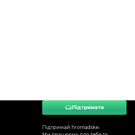
Підтримати
Підтримай hromadske.
Ми працюємо для тебе та