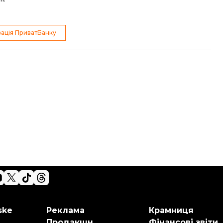
зація ПриватБанку
ske
Реклама
Крамниця
Продакшн
Фінансові звіти