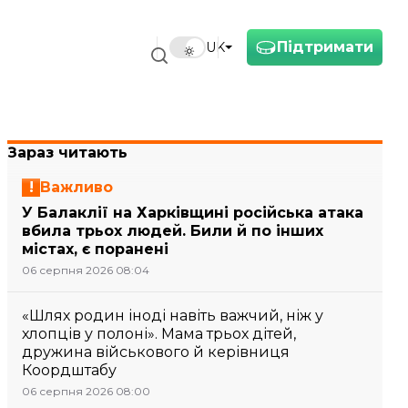
Підтримати
UK
Зараз читають
Важливо
У Балаклії на Харківщині російська атака
вбила трьох людей. Били й по інших
містах, є поранені
06 серпня 2026 08:04
«Шлях родин іноді навіть важчий, ніж у
хлопців у полоні». Мама трьох дітей,
дружина військового й керівниця
Коордштабу
06 серпня 2026 08:00