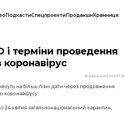
ео
Подкасти
Спецпроєкти
Продакшн
Крамниця
рез коронавірус
О і терміни проведення
з коронавірус
25 березня 2020 17:59
есуть на більш пізні дати через продовження
ю коронавірусу.
 24 квітня
загальнонаціональний карантин,