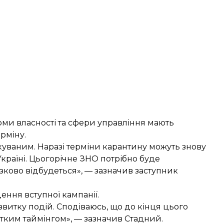
рми власності та сфери управління мають
рміну.
чікуваним. Наразі терміни карантину можуть знову
 Україні. Цьогорічне ЗНО потрібно буде
язково відбудеться», — зазначив заступник
ення вступної кампанії.
витку подій. Сподіваюсь, що до кінця цього
ітким таймінгом», — зазначив Стадний.