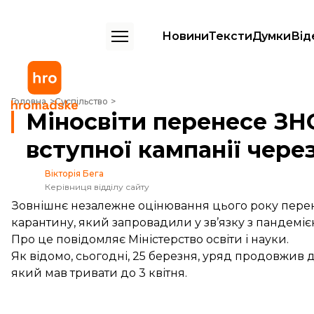
Новини
Тексти
Думки
Від
Міносвіти перенесе ЗНО і терміни проведення вступної кампанії че
Головна
Суспільство
Міносвіти перенесе ЗН
вступної кампанії чере
Вікторія Бега
Керівниця відділу сайту
Зовнішнє незалежне оцінювання цього року перен
карантину, який запровадили у зв’язку з пандеміє
Про це
повідомляє
Міністерство освіти і науки.
Як відомо, сьогодні, 25 березня, уряд
продовжив до
який мав тривати до 3 квітня.