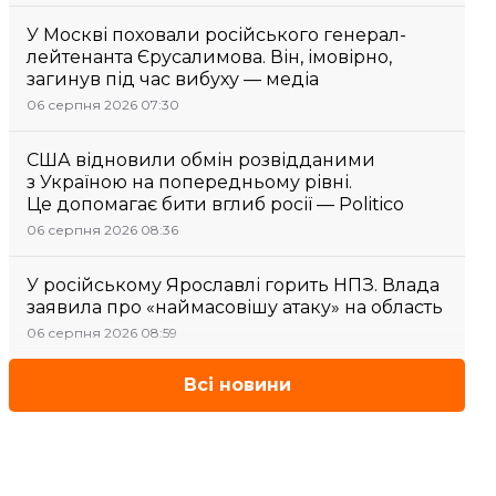
У Москві поховали російського генерал-
лейтенанта Єрусалимова. Він, імовірно,
загинув під час вибуху — медіа
06 серпня 2026 07:30
США відновили обмін розвідданими
з Україною на попередньому рівні.
Це допомагає бити вглиб росії — Politico
06 серпня 2026 08:36
У російському Ярославлі горить НПЗ. Влада
заявила про «наймасовішу атаку» на область
06 серпня 2026 08:59
Всі новини