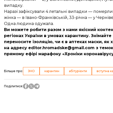
випадку.
Наразі зафіксували 4 летальні випадки — померл
жінка
— в Івано-Франківській,
33-річна
— у Чернів
Одна
людина одужала
.
Ви можете робити разом з нами якісний контент
регіонах України в умовах карантину. Знімайте 
переносите ізоляцію, чи є в аптеках маски, я
на адресу
editor.hromadske@gmail.com
з темою
прямому ефірі марафону «Хроніки коронавірусу»
Більше про
:
ЗНО
карантин
абітурієнти
вступна к
Поділитися
: