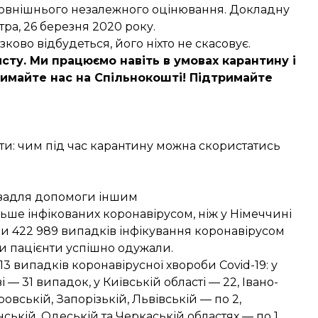
зовнішнього незалежного оцінювання. Докладну
ра, 26 березня 2020 року.
язково відбудеться
, його ніхто не скасовує.
сту. Ми працюємо навіть в умовах карантину і
имайте нас на Спільнокошті
! Підтримайте
ерти: чим під час карантину можна скористатись
в задля допомоги іншим
льше інфікованих коронавірусом, ніж у Німеччині
ли
422 989 випадків
інфікування коронавірусом
оли пацієнти успішно одужали.
13 випадків коронавірусної хвороби Covid-19: у
 — 31 випадок, у Київській області — 22, Івано-
овській, Запорізькій, Львівській — по 2,
ській, Одеській та Черкаській областях — по 1