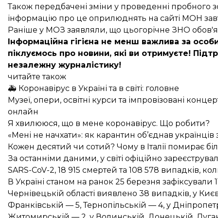
Також передбачені зміни у проведенні пробного 
інформацію про це оприлюднять на сайті МОН завт
Раніше у МОЗ заявляли, що цьогорічне ЗНО
обов'
Інформаційна гігієна не менш важлива за особи
піклуємось про новини, які ви отримуєте!
Підтр
незалежну журналістику!
читайте також
🚑 Коронавірус в Україні та в світі: головне
Музеї, опери, освітні курси та імпровізовані конц
онлайн
Я хвилююся, що в мене коронавірус. Що робити?
«Мені не начхати»: як карантин об’єднав українці
Кожен десятий чи сотий? Чому в Італії помирає бі
За останніми даними, у світі офіційно зареєструва
SARS-CoV-2, 18 915 смертей та 108 578 випадків, к
В Україні станом на ранок 25 березня зафіксували 1
Чернівецькій області виявлено 38 випадків, у Києві
Франківській — 5, Тернопільській — 4, у Дніпропетр
Житомирській — 2, у Волинській, Донецькій, Луган