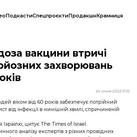
ео
Подкасти
Спецпроєкти
Продакшн
Крамниця
рйозних захворювань для людей старше 60 років
доза вакцини втричі
ерйозних захворювань
оків
24 січня 2022 11:10
дей віком від 60 років забезпечує потрійний
ст від інфекції в нинішній хвилі, спричиненій
я Ізраїлю,
цитує
The Times of Israel.
винного аналізу експертів з різних провідних