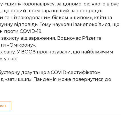
ку-«шипі» коронавірусу, за допомогою якого вірус
я, що новий штам
заразніший за попередні
.
и ген із закодованим білком-«шипом», клітина
мунну відповідь. Тому науковці занепокоїлися, що
н проти COVID-19.
 захисту від зараження. Водночас
Pfizer
та
и «Омікрону».
 світу
. У ВООЗ прогнозували, що найближчим
у світі.
бустерну дозу та що з COVID-сертифікатом
ріод «затишшя». Пандемія може повернутися до
рон