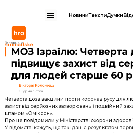
Новини
Тексти
Думки
Від
МОЗ Ізраїлю: Четверта доза вакцини втричі підвищує захист від се
Головна
МОЗ Ізраїлю: Четверта 
підвищує захист від с
для людей старше 60 р
Вікторія Коломієць
Журналістка
Четверта доза вакцини проти коронавірусу для лю
захист від серйозних захворювань і подвійний захи
штамом «Омікрон».
Про це повідомили у Міністерстві охорони здоров’
У відомстві кажуть, що такі дані є результатом пер