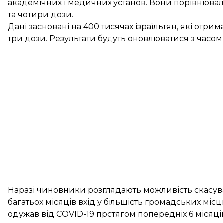
академічних і медичних установ. Вони порівнювал
та чотири дози.
Дані засновані на 400 тисячах ізраїльтян, які отрим
три дози. Результати будуть оновлюватися з часом
Наразі чиновники розглядають можливість скасув
багатьох місяців вхід у більшість громадських мі
одужав від COVID-19 протягом попередніх 6 місяців