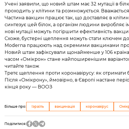
Учені заявили, що новий штам має 32 мутації в біл
проходить у клітини та розмножується. Вважаєтьс
Частина вакцин працює так, що доставляє в клітин
синтезує цей білок, а організм людини виробляє і
нові мутації можуть погіршити ефективність вакци
Схоже,
бустерні щеплення
можуть стати ключем до
Moderna працюють над окремими вакцинами прот
Новий штам
зафіксували щонайменше у 106 країнах
часом «Омікрон» стане найпоширенішим варіантом 
читайте також
Третє щеплення проти коронавірусу: як отримати 
Після «Омікрону», ймовірно, в Європі настане пе
кінця року — ВООЗ
Більше про
:
Ізраїль
вакцинація
коронавірус
Омік
Поділитися
: