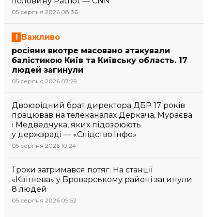
половину Patriot — CNN
05 серпня 2026 08:36
Важливо
росіяни вкотре масовано атакували
балістикою Київ та Київську область. 17
людей загинули
05 серпня 2026 07:29
Двоюрідний брат директора ДБР 17 років
працював на телеканалах Деркача, Мураєва
і Медведчука, яких підозрюють
у держзраді — «Слідство.Інфо»
05 серпня 2026 10:24
Трохи затримався потяг. На станції
«Квітнева» у Броварському районі загинули
8 людей
05 серпня 2026 09:52