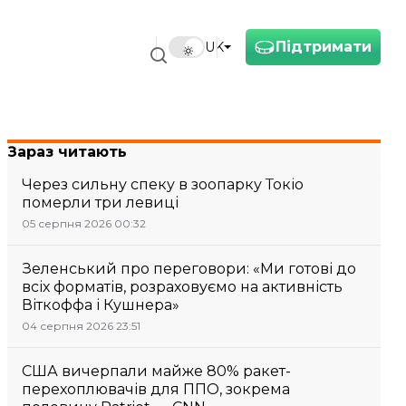
Підтримати
UK
Зараз читають
Через сильну спеку в зоопарку Токіо
померли три левиці
05 серпня 2026 00:32
Зеленський про переговори: «Ми готові до
всіх форматів, розраховуємо на активність
Віткоффа і Кушнера»
04 серпня 2026 23:51
США вичерпали майже 80% ракет-
перехоплювачів для ППО, зокрема