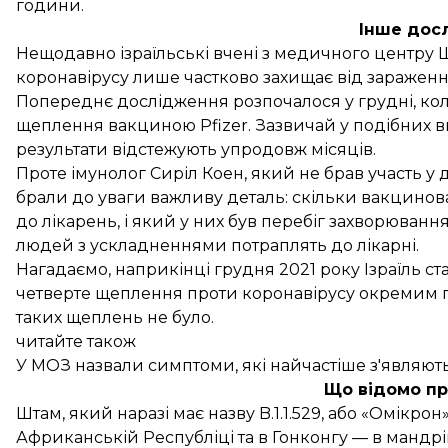
години.
Інше дос
Нещодавно ізраїльські вчені з медичного центру
коронавірусу лише частково захищає від заражен
Попереднє дослідження розпочалося у грудні, ко
щеплення вакциною Pfizer. Зазвичай у подібних в
результати відстежують упродовж місяців.
Проте імунолог Сиріл Коен, який не брав участь у 
брали до уваги важливу деталь: скільки вакцинов
до лікарень, і який у них був перебіг захворюван
людей з ускладненнями потраплять до лікарні.
Нагадаємо, наприкінці грудня 2021 року Ізраїль ст
четверте щеплення проти коронавірусу окремим г
таких щеплень не було.
читайте також
У МОЗ назвали симптоми, які найчастіше з'являют
Що відомо пр
Штам, який наразі має назву B.1.1.529, або «Омікро
Африканській Республіці та в Гонконгу — в мандр