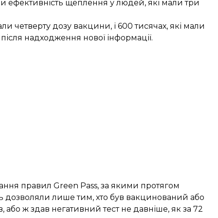
и ефективність щеплення у людей, які мали три
али четверту дозу вакцини, і 600 тисячах, які мали
 після надходження нової інформації.
ання правил Green Pass, за якими протягом
сць дозволяли лише тим, хто був вакцинований або
, або ж здав негативний тест не давніше, як за 72