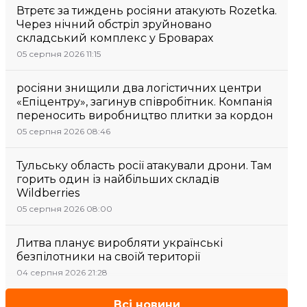
Втретє за тиждень росіяни атакують Rozetka.
Через нічний обстріл зруйновано
складський комплекс у Броварах
05 серпня 2026 11:15
росіяни знищили два логістичних центри
«Епіцентру», загинув співробітник. Компанія
переносить виробництво плитки за кордон
05 серпня 2026 08:46
Тульську область росії атакували дрони. Там
горить один із найбільших складів
Wildberries
05 серпня 2026 08:00
Литва планує виробляти українські
безпілотники на своїй території
04 серпня 2026 21:28
Всі новини