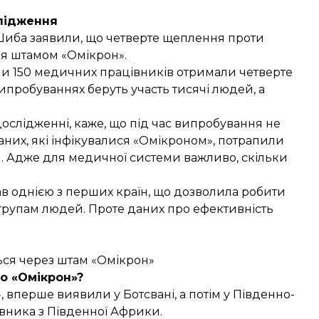
лідження
 Шиба
заявили
, що четверте щеплення проти
ня штамом «Омікрон».
ли 150 медичних працівників отримали четверте
ипробуваннях беруть участь тисячі людей, а
дослідженні, каже, що під час випробування не
аних, які інфікувалися «Омікроном», потрапили
ня. Адже для медичної системи важливо, скільки
ав
однією з перших країн
, що дозволила робити
рупам людей. Проте даних про ефективність
ься через штам «Омікрон»
о «Омікрон»?
н», вперше
виявили
у Ботсвані, а потім у Південно-
івника з Південної Африки.