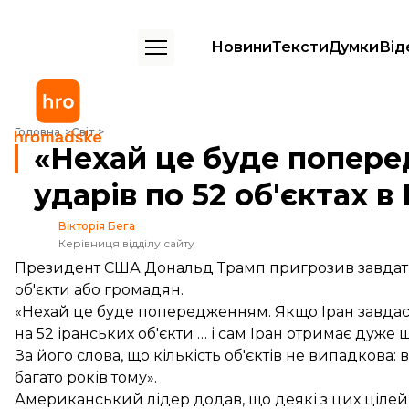
Новини
Тексти
Думки
Від
«Нехай це буде попередженням»: Трамп пригрозив завдати ударів по
Головна
Світ
«Нехай це буде попере
ударів по 52 об'єктах в 
Вікторія Бега
Керівниця відділу сайту
Президент США Дональд Трамп пригрозив завдати у
об'єкти або громадян.
«Нехай це буде попередженням. Якщо Іран завдаст
на 52 іранських об'єкти … і сам Іран отримає дуж
За його слова, що кількість об'єктів не випадкова
багато років тому».
Американський лідер додав, що деякі з цих цілей