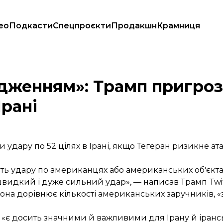
ео
Подкасти
Спецпроєкти
Продакшн
Крамниця
 52 об'єктах в Ірані
дженням»: Трамп пригроз
Ірані
дару по 52 цілях в Ірані, якщо Тегеран ризикне ат
ь удару по американцях або американських об'єктах
е швидкий і дуже сильний удар», —
написав
Трамп Twit
: вона дорівнює кількості американських заручників, 
 «є досить значними й важливими для Ірану й ірансь