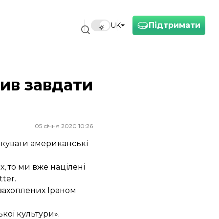
Підтримати
UK
ив завдати
05 січня 2020 10:26
акувати американські
, то ми вже націлені
ter.
«захоплених Іраном
кої культури».