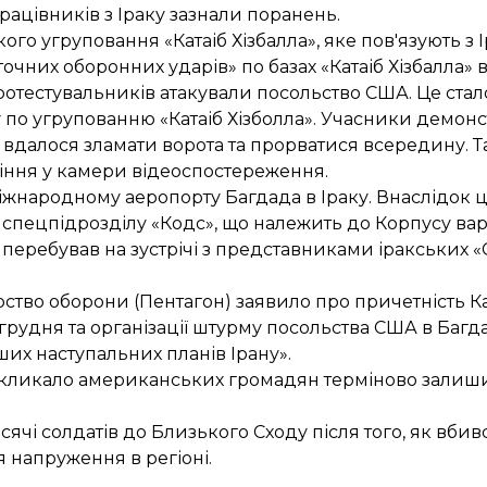
рацівників з Іраку зазнали поранень.
го угруповання «Катаіб Хізбалла», яке пов'язують з І
точних оборонних ударів»
по базах «Катаіб Хізбалла» в 
ротестувальників атакували посольство США
. Це ста
 по угрупованню «Катаіб Хізболла». Учасники демонс
вдалося зламати ворота та прорватися всередину. 
іння у камери відеоспостереження.
міжнародному аеропорту Багдада
в Іраку. Внаслідок 
ецпідрозділу «Кодс», що належить до Корпусу вар
і перебував на зустрічі з представниками іракських 
рство оборони (Пентагон)
заявило
про причетність К
грудня та організації штурму посольства США в Багда
их наступальних планів Ірану».
кликало американських громадян терміново залиши
чі солдатів до Близького Сходу після того, як вбив
 напруження в регіоні.