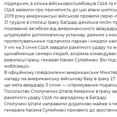
підрядник, а кілька військовослужбовців США та п
США заявили про причетність до цієї атаки шиїтсько
2019 року американські військові
провели серію «
31 грудня в столиці Іраку Багдаді
декілька тисяч п
поховання загиблих від американського авіаудару
штурмувати дипломатичну установу, деяким з них 
протестувальники підпалили паркан і кидали кам
У ніч на 3 січня США
завдали ракетного удару по 
щонайменше семеро людей, зокрема командувач сп
революції Ірану, генерал Касем Сулеймані. Він тод
мобілізації».
В офіційному повідомленні американське Міністе
нападу на американську військову базу в Іраку 27 
що мета авіаудару 3 січня — «стримування подальш
Посольство Сполучених Штатів Америки в Іраку
за
ракетного удару США по аеродрому в Багдаді.
Сполучені Штати направили додатково майже 4 тися
генерала Касема Сулеймані призвело до зростання