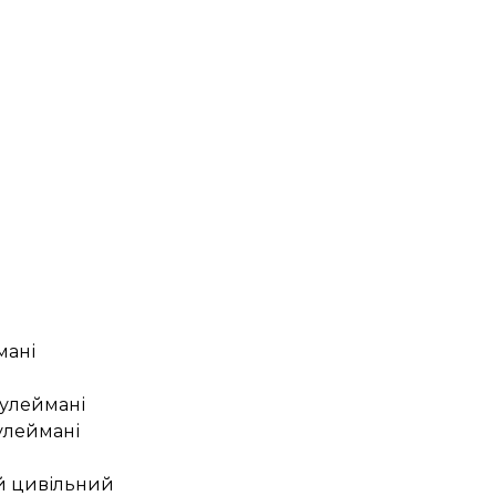
мані
Сулеймані
улеймані
ий цивільний