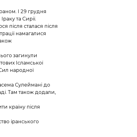
раном. І 29 грудня
Іраку та Сирії.
лося після сталася після
трації намагалися
Також
цього загинули
тових Ісламської
«Сил народної
асема Сулеймані до
ді. Там також додали,
ти країну
після
ство іранського