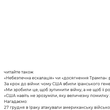
читайте також
«Небезпечна ескалація» чи «досягнення Трампа»: р
За крок до війни: чому США вбили іранського гене
«Ми зробили це, щоб зупинити війну, а не щоб її 
«США навіть не зрозуміли, яку величезну помилку
Нагадаємо:
27 грудня в Іраку атакували американську військ