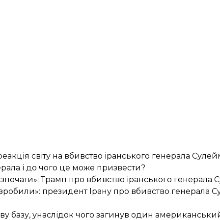
еакція світу на вбивство іранського генерала Сулей
рала і до чого це може призвести?
розпочати»: Трамп про вбивство іранського генерала 
 зробили»: президент Ірану про вбивство генерала С
ову базу, унаслідок чого загинув один американськ