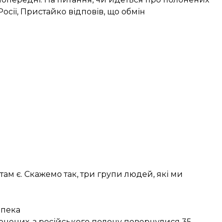
Росії, Пристайко відповів, що обмін
 там є. Скажемо так, три групи людей, які ми
зпека
лонених
, з російського полону повернулися 35