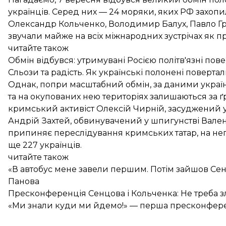
українців. Серед них — 24 моряки, яких РФ захопи
Олександр Кольченко, Володимир Балух, Павло Гриб
звучали майже на всіх міжнародних зустрічах як пр
читайте також
Обмін відбувся: утримувані Росією політв'язні пов
Сльози та радість. Як українські полонені пове
Однак, попри масштабний обмін, за даними украї
та на окупованих нею територіях залишаються за 
кримський активіст Олексій Чирній, засуджений у 
Андрій Захтей, обвинувачений у шпигунстві Вален
припиняє
переслідування кримських татар
, на н
ще 227 українців
.
читайте також
«В автобус мене завели першим. Потім зайшов Сенц
Панова
Пресконференція Сенцова і Кольченка: Не треба з
«Ми знали куди ми йдемо!» — перша пресконферен