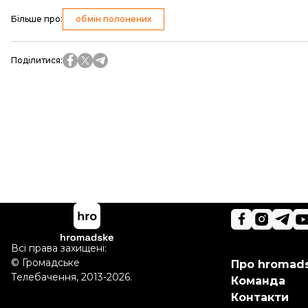
Більше про
:
обмін полонених
Поділитися
:
Всі права захищені:
©
Громадське
Про hromad
Телебачення
,
2013-2026.
Команда
Контакти