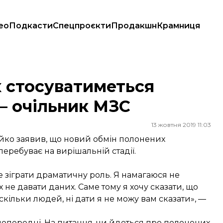
ео
Подкасти
Спецпроєкти
Продакшн
Крамниця
чільник МЗС
 стосуватиметься
— очільник МЗС
13 жовтня 2019 11:03
йко заявив, що новий обмін полонених
еребуває на вирішальній стадії.
 зіграти драматичну роль. Я намагаюся не
их не давати даних. Саме тому я хочу сказати, що
скільки людей, ні дати я не можу вам сказати», —
попередні. На питання, чи йдеться про полонених