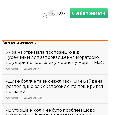
Підтримати
UK
Зараз читають
Україна отримала пропозицію від
Туреччини для запровадження мораторію
на удари по кораблях у Чорному морі — МЗС
09 серпня 2026 08:47
«Дуже боляче та виснажливо». Син Байдена
розповів, що рак експрезидента поширився
на кістки
09 серпня 2026 08:09
«В угорців ніколи не було проблем щодо