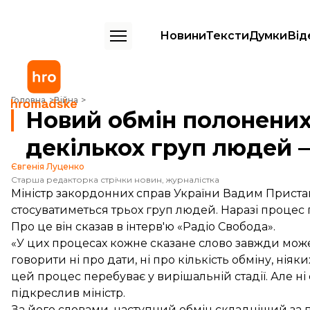
Новини
Тексти
Думки
Від
Новий обмін полонених стосуватиметься декількох груп людей — о
Головна
Війна
Новий обмін полонених
декількох груп людей 
Євгенія Луценко
Старша редакторка стрічки новин, журналістка
Міністр закордонних справ України Вадим Приста
стосуватиметься трьох груп людей. Наразі процес п
Про це він
сказав
в інтерв'ю «Радіо Свобода».
«У цих процесах кожне сказане слово завжди може
говорити ні про дати, ні про кількість обміну, ніяк
цей процес перебуває у вирішальній стадії. Але ні 
підкреслив міністр.
За його словами, наступний обмін складніший за 