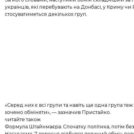
українців, які перебувають на Донбасі, у Криму чи 
стосуватиметься декількох груп.
«Серед них є всі групи та навіть ще одна група теж
хочемо обміняти», — зазначив Пристайко.
читайте також
Формула Штайнмаєра. Спочатку політика, потім бе
Нагадаємо, 7 вересня відбувся
великий обмін по