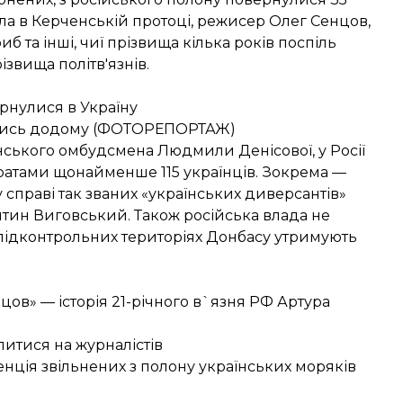
ла в Керченській протоці, режисер Олег Сенцов,
 та інші, чиї прізвища кілька років поспіль
ізвища політв'язнів.
ернулися в Україну
ртались додому (ФОТОРЕПОРТАЖ)
нського омбудсмена Людмили Денісової, у Росії
ґратами
щонайменше 115 українців
. Зокрема —
справі так званих «українських диверсантів»
тин Виговський. Також російська влада не
епідконтрольних територіях Донбасу
утримують
ов» — історія 21-річного в`язня РФ Артура
литися на журналістів
ція звільнених з полону українських моряків