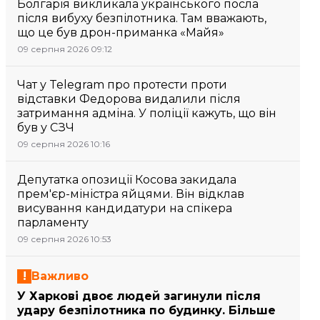
Болгарія викликала українського посла
після вибуху безпілотника. Там вважають,
що це був дрон-приманка «Майя»
09 серпня 2026 09:12
Чат у Telegram про протести проти
відставки Федорова видалили після
затримання адміна. У поліції кажуть, що він
був у СЗЧ
09 серпня 2026 10:16
Депутатка опозиції Косова закидала
прем'єр-міністра яйцями. Він відклав
висування кандидатури на спікера
парламенту
09 серпня 2026 10:53
Важливо
У Харкові двоє людей загинули після
удару безпілотника по будинку. Більше