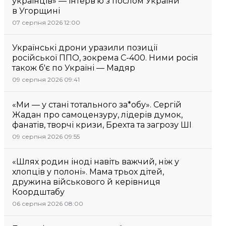
українців» — інтерв’ю з послом України
в Угорщині
07 серпня 2026 12:00
Українські дрони уразили позиції
російської ППО, зокрема С-400. Ними росія
також б'є по Україні — Мадяр
09 серпня 2026 09:41
«Ми — у стані тотального за*обу». Сергій
Жадан про самоцензуру, лідерів думок,
фанатів, творчі кризи, Брехта та загрозу ШІ
09 серпня 2026 09:55
«Шлях родин іноді навіть важчий, ніж у
хлопців у полоні». Мама трьох дітей,
дружина військового й керівниця
Коордштабу
06 серпня 2026 08:00