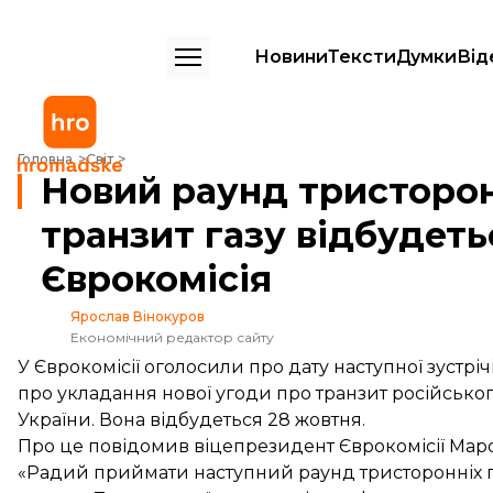
Новини
Тексти
Думки
Від
Новий раунд тристоронніх переговорів про транзит газу відбудетьс
Головна
Світ
Новий раунд тристорон
транзит газу відбудеть
Єврокомісія
Ярослав Вінокуров
Економічний редактор сайту
У Єврокомісії оголосили про дату наступної зустрі
про укладання нової угоди про транзит російсько
України. Вона відбудеться 28 жовтня.
Про це
повідомив
віцепрезидент Єврокомісії Мар
«Радий приймати наступний раунд тристоронніх га