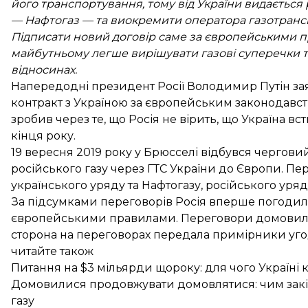
його транспортування, тому від України видаєтьс
— Нафтогаз — та виокремити оператора газотранс
Підписати новий договір саме за європейськими пр
майбутньому легше вирішувати газові суперечки та
відносинах.
Напередодні президент Росії Володимир Путін за
контракт
з Україною за європейським законодавство
зробив через те, що
Росія не вірить
, що Україна в
кінця року.
19 вересня 2019 року
у Брюсселі відбувся черговий
російського газу через ГТС України до Європи. Пе
українського уряду та Нафтогазу, російського уряду
За підсумками переговорів Росія вперше погодил
європейськими правилами
. Переговори домови
сторона на переговорах передала
примірники уг
читайте також
Питання на $3 мільярди щороку: для чого Україні к
Домовилися продовжувати домовлятися: чим закі
газу