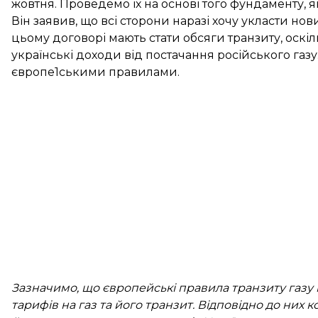
жовтня. Проведемо їх на основі того фундаменту,
Він заявив, що всі сторони наразі хочу укласти но
цьому договорі мають стати обсяги транзиту, оскі
українські доходи від постачання російського газу
європе1ськими правилами.
Зазначимо, що європейські правила транзиту газ
тарифів на газ та його транзит. Відповідно до них к