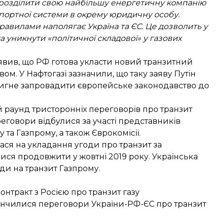
я розділити свою найбільшу енергетичну компанію
портної системи в окрему юридичну особу.
авилами наполягає Україна та ЄС. Це дозволить у
 уникнути «політичної складової» у газових
явив, що
РФ готова укласти новий транзитний
м. У Нафтогазі зазначили, що таку заяву Путін
стигне запровадити європейське законодавство до
 раунд тристоронніх переговорів про транзит
реговори відбулися за участі представників
 та Газпрому, а також Єврокомісії.
ася на укладання угоди про транзит
за
лися
продовжити у жовтні
2019 року. Українська
оди
на транзит Газпрому.
онтракт з Росією про транзит газу
нчилися переговори України-РФ-ЄС про транзит