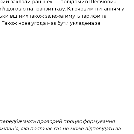
 який заклали раніше», — повідомив Шефчович.
вий договір на транзит газу. Ключовим питанням у
льки від них також залежатимуть тарифи та
. Також нова угода має бути укладена за
у передбачають прозорий процес формування
омпанія, яка постачає газ не може відповідати за