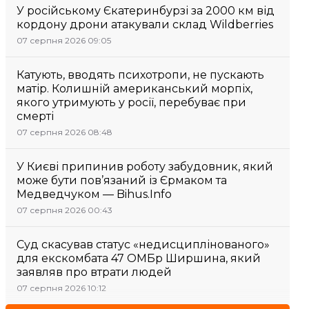
У російському Єкатеринбурзі за 2000 км від
кордону дрони атакували склад Wildberries
07 серпня 2026 09:05
Катують, вводять психотропи, не пускають
матір. Колишній американський морпіх,
якого утримують у росії, перебуває при
смерті
07 серпня 2026 08:48
У Києві припинив роботу забудовник, який
може бути пов’язаний із Єрмаком та
Медведчуком — Bihus.Info
07 серпня 2026 00:43
Суд скасував статус «недисциплінованого»
для екскомбата 47 ОМБр Ширшина, який
заявляв про втрати людей
07 серпня 2026 10:12