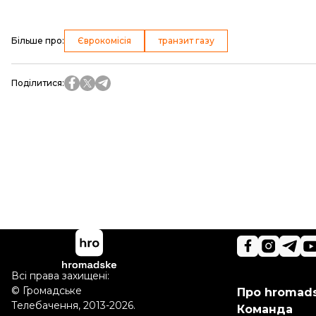
Більше про
:
Єврокомісія
транзит газу
Поділитися
:
Всі права захищені:
©
Громадське
Про hromad
Телебачення
,
2013-2026.
Команда