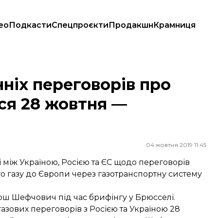
ео
Подкасти
Спецпроєкти
Продакшн
Крамниця
я 28 жовтня — Єврокомісія
ніх переговорів про
ся 28 жовтня —
04 жовтня 2019 11:45
чі між Україною, Росією та ЄС щодо переговорів
го газу до Європи через газотранспортну систему
ош Шефчович під час брифінгу у Брюсселі.
зових переговорів з Росією та Україною 28