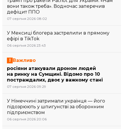
Трамп про ракети Patriot для України: «Нам
вони також треба». Водночас заперечив
дефіцит ППО
07 серпня 2026 08:02
У Мексиці блогера застрелили в прямому
ефірі в TikTok
06 серпня 2026 23:43
Важливо
росіяни атакували дроном людей
на ринку на Сумщині. Відомо про 10
постраждалих, двоє у важкому стані
07 серпня 2026 09:29
У Німеччині затримали українця — його
підозрюють у шпигунстві за оборонним
підприємством
06 серпня 2026 20:06