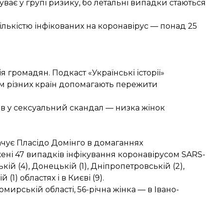
уває у групі ризику, бо летальні випадки стаються
кількістю інфікованих на коронавірус —
понад 25
я громадян. Подкаст «Українські історії»
м різних країн допомагають пережити
ив у сексуальний скандал —
низка жінок
ачує Пласідо Домінго в домаганнях
жені 47 випадків інфікування коронавірусом SARS-
кій (4), Донецькій (1), Дніпропетровській (2),
 (1) областях і в Києві (9).
омирській області,
56-річна жінка
— в Івано-