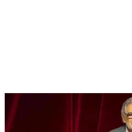
Іспанський оперний співак 
Пласідо Домі
Іспанський оперний співак і диригент Пласідо Дом
позитивний результат.
Про це Домінго
написав
у Facebook.