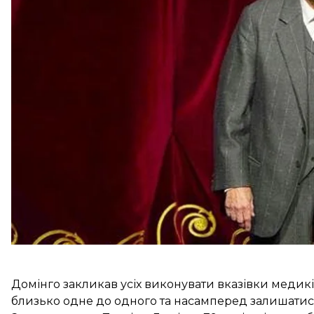
«Я вважаю своїм моральним обов’язком оголосити 
Моя родина та я перебуваємо на самоізоляції, пок
він.
Співак уточнив, що у нього були жар та кашель, то
уточнив, що загалом він та його родина почувають
Домінго закликав усіх виконувати вказівки медик
близько одне до одного та насамперед залишатис