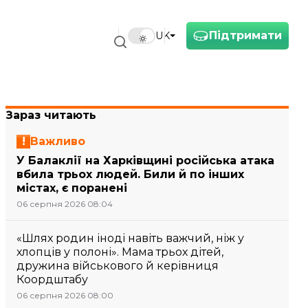
Підтримати
UK
Зараз читають
Важливо
У Балаклії на Харківщині російська атака
вбила трьох людей. Били й по інших
містах, є поранені
06 серпня 2026 08:04
«Шлях родин іноді навіть важчий, ніж у
хлопців у полоні». Мама трьох дітей,
дружина військового й керівниця
Коордштабу
06 серпня 2026 08:00