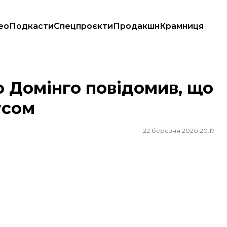
ео
Подкасти
Спецпроєкти
Продакшн
Крамниця
авірусом
о Домінго повідомив, що
усом
22 березня 2020 20:17