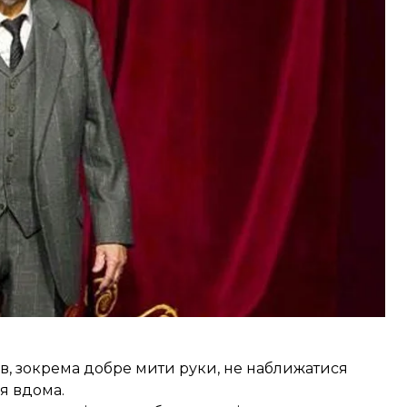
вам, що у мене позитивний тест на коронавірус.
и це необхідно з медичної точки зору», — зазначив
му він вирішив зробити тест. Водночас артист
 себе добре.
ів, зокрема добре мити руки, не наближатися
я вдома.