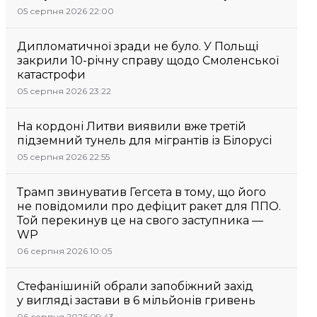
05 серпня 2026 22:00
Дипломатичної зради не було. У Польщі
закрили 10-річну справу щодо Смоленської
катастрофи
05 серпня 2026 23:22
На кордоні Литви виявили вже третій
підземний тунель для мігрантів із Білорусі
05 серпня 2026 22:55
Трамп звинуватив Гегсета в тому, що його
не повідомили про дефіцит ракет для ППО.
Той перекинув це на свого заступника —
WP
06 серпня 2026 10:05
Стефанішиній обрали запобіжний захід
у вигляді застави в 6 мільйонів гривень
06 серпня 2026 09:43