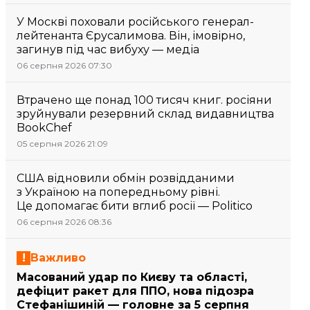
У Москві поховали російського генерал-
лейтенанта Єрусалимова. Він, імовірно,
загинув під час вибуху — медіа
06 серпня 2026 07:30
Втрачено ще понад 100 тисяч книг. росіяни
зруйнували резервний склад видавництва
BookChef
05 серпня 2026 21:09
США відновили обмін розвідданими
з Україною на попередньому рівні.
Це допомагає бити вглиб росії — Politico
06 серпня 2026 08:36
Важливо
Масований удар по Києву та області,
дефіцит ракет для ППО, нова підозра
Стефанішиній — головне за 5 серпня