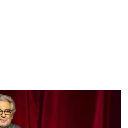
і диригент Пласідо Домінго
нго/Facebook
інго повідомив, що його тест на коронавірус дав