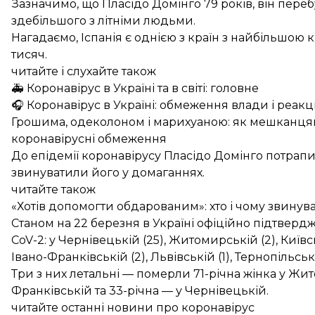
Зазначимо, що Пласідо Домінго 79 років, він переб
здебільшого з літніми людьми.
Нагадаємо, Іспанія є однією з країн з найбільшою 
тисяч
.
читайте і слухайте також
🚑 Коронавірус в Україні та в світі: головне
🎧 Коронавірус в Україні: обмеження влади і реакці
Грошима, одеколоном і марихуаною: як мешканця
коронавірусні обмеження
До епідемії коронавірусу Пласідо Домінго потрап
звинуватили його у домаганнях
.
читайте також
«Хотів допомогти обдарованим»: хто і чому звинув
Станом на 22 березня в Україні офіційно підтверд
CoV-2: у Чернівецькій (25), Житомирській (2), Київсь
Івано-Франківській (2), Львівській (1), Тернопільській
Три з них летальні — померли
71-річна жінка
у Жит
Франківській та
33-річна
— у Чернівецькій.
читайте останні новини про коронавірус