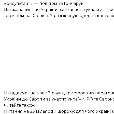
консультації», — повідомив Гончарук.
Він зазначив, що України зацікавлена укласти з Ро
терміном на 10 років. У разі ж неукладення контрак
Нагадаємо, що новий раунд тристоронніх переговор
України до Європи за участю України, РФ та Євроко
читайте також
Питання на $3 мільярди щороку: для чого Україні к