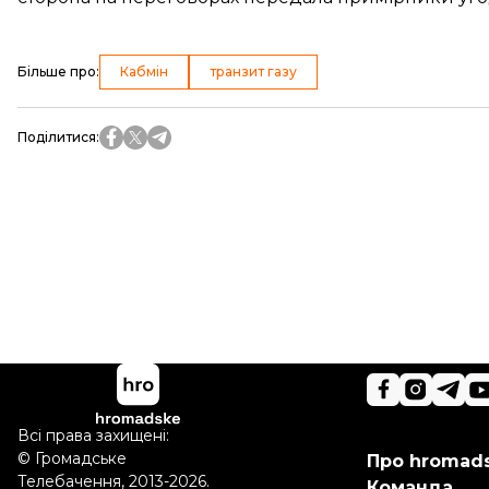
Більше про
:
Кабмін
транзит газу
Поділитися
:
Всі права захищені:
©
Громадське
Про hromad
Телебачення
,
2013-2026.
Команда