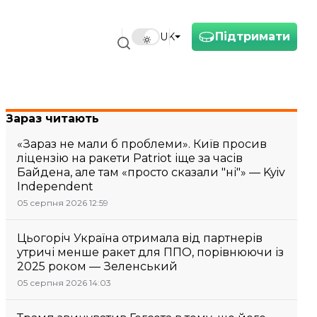
Підтримати
UK
Зараз читають
«Зараз не мали б проблеми». Київ просив
ліцензію на ракети Patriot іще за часів
Байдена, але там «просто сказали "ні"» — Kyiv
Independent
05 серпня 2026 12:59
Цьогоріч Україна отримала від партнерів
утричі менше ракет для ППО, порівнюючи із
2025 роком — Зеленський
05 серпня 2026 14:03