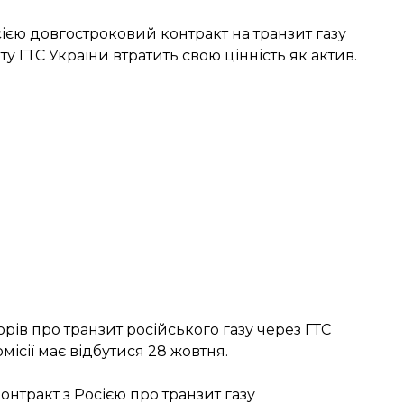
сією довгостроковий контракт на транзит газу
ту ГТС України втратить свою цінність як актив.
ів про транзит російського газу через ГТС
місії має відбутися
28 жовтня
.
онтракт з Росією про транзит газу