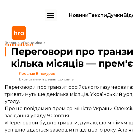
Новини
Тексти
Думки
Від
Переговори про транзит газу триватимуть ще кілька місяців — прем'
Головна
Економіка
Переговори про транзи
кілька місяців — прем'
Ярослав Вінокуров
Економічний редактор сайту
Переговори про транзит російського газу через га
триватимуть ще декілька місяців. Український ур
угоду.
Про це повідомив прем'єр-міністр України Олексій
засідання уряду 9 жовтня.
«Переговори будуть тривати, думаю, що мінімум ще
успішно вдасться завершити ще цього року. Але 