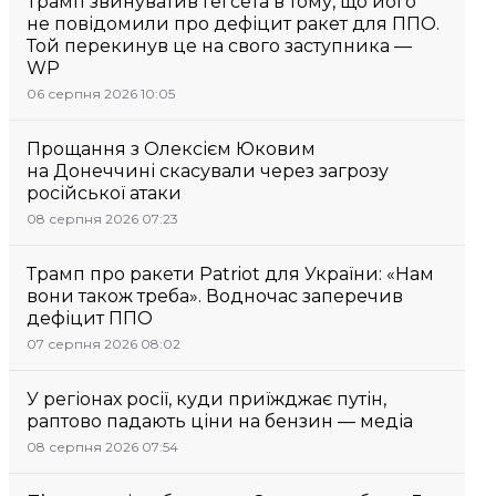
Трамп звинуватив Гегсета в тому, що його
не повідомили про дефіцит ракет для ППО.
Той перекинув це на свого заступника —
WP
06 серпня 2026 10:05
Прощання з Олексієм Юковим
на Донеччині скасували через загрозу
російської атаки
08 серпня 2026 07:23
Трамп про ракети Patriot для України: «Нам
вони також треба». Водночас заперечив
дефіцит ППО
07 серпня 2026 08:02
У регіонах росії, куди приїжджає путін,
раптово падають ціни на бензин — медіа
08 серпня 2026 07:54