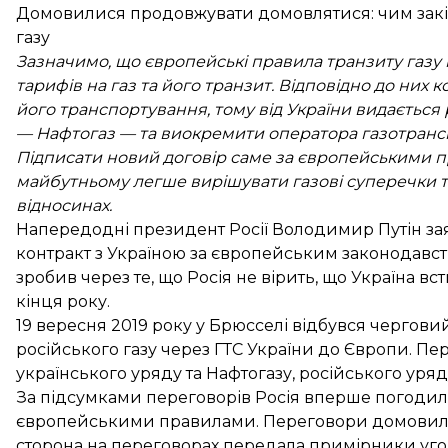
Домовилися продовжувати домовлятися: чим закі
газу
Зазначимо, що європейські правила транзиту газ
тарифів на газ та його транзит. Відповідно до них к
його транспортування, тому від України видаєтьс
— Нафтогаз — та виокремити оператора газотранс
Підписати новий договір саме за європейськими пр
майбутньому легше вирішувати газові суперечки та
відносинах.
Напередодні президент Росії Володимир Путін за
контракт
з Україною за європейським законодавство
зробив через те, що
Росія не вірить
, що Україна в
кінця року.
19 вересня 2019 року
у Брюсселі відбувся черговий
російського газу через ГТС України до Європи. Пе
українського уряду та Нафтогазу, російського уряду
За підсумками переговорів Росія вперше погодил
європейськими правилами
. Переговори домови
сторона на переговорах передала
примірники уг