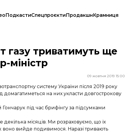
ео
Подкасти
Спецпроєкти
Продакшн
Крамниця
єр-міністр
т газу триватимуть ще
єр-міністр
09 жовтня 2019 15:00
зотранспортну систему України після 2019 року
яд домагатиметься на них укласти довгострокову
 Гончарук під час брифінгу за підсумками
 декілька місяців. Ми розраховуємо, що їх
як воно вийде подивимося. Наразі тривають