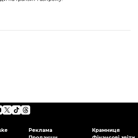
ske
Реклама
Крамниця
Продакшн
Фінансові звіти