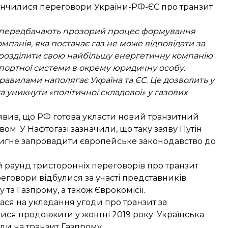
нчилися переговори України-РФ-ЄС про транзит
у передбачають прозорий процес формування
омпанія, яка постачає газ не може відповідати за
я розділити свою найбільшу енергетичну компанію
портної системи в окрему юридичну особу.
авилами наполягає Україна та ЄС. Це дозволить у
 уникнути «політичної складової» у газових
явив, що
РФ готова укласти новий транзитний
м. У Нафтогазі зазначили, що таку заяву Путін
стигне запровадити європейське законодавство до
 раунд тристоронніх переговорів про транзит
реговори відбулися за участі представників
 та Газпрому, а також Єврокомісії.
ася на укладання угоди про транзит
за
лися
продовжити у жовтні
2019 року. Українська
оди
на транзит Газпрому.