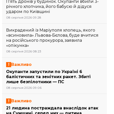
П’ять дронів у будинок. Окупанти вбили 3-
річного хлопчика, його бабусю й дідуся
ударом по Київщині
08 серпня 2026 09:28
Викрадений із Маріуполя хлопець, якого
«всиновила» Львова-Бєлова, буде вчитися
на російського прокурора, заявила
«опікунка»
08 серпня 2026 08:23
Важливо
Окупанти запустили по Україні 6
балістичних та зенітних ракет. Збиті
лише безпілотники — ПС
08 серпня 2026 09:06
Важливо
21 людина постраждала внаслідок атак
на Сумщині, серед них — дитина