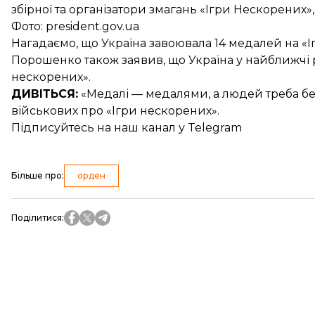
збірної та організатори змагань «Ігри Нескорених»,
Фото: president.gov.ua
Нагадаємо, що Україна
завоювала 14 медалей на «І
Порошенко також заявив, що Україна у найближчі
нескорених».
ДИВІТЬСЯ:
«Медалі — медалями, а людей треба бер
військових
про «Ігри нескорених».
Підписуйтесь на
наш канал
у Telegram
Більше про
:
орден
Поділитися
: