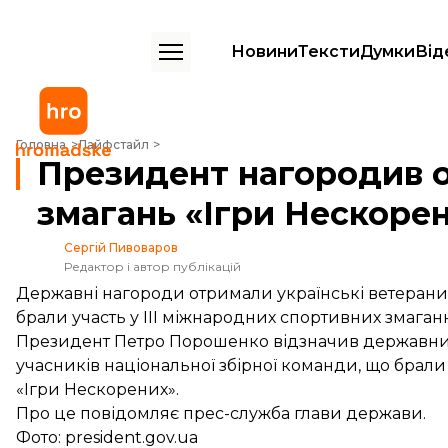
Новини
Тексти
Думки
Від
Президент нагородив орденами учасників змагань «Ігри Нескорени
Головна
Лайфстайл
Президент нагородив 
змагань «Ігри Нескоре
Сергій Пивоваров
Редактор і автор публікацій
Державні нагороди отримали українські ветерани 
брали участь у ІІІ міжнародних спортивних змаган
Президент Петро Порошенко відзначив державним
учасників національної збірної команди, що брали
«Ігри Нескорених».
Про це
повідомляє
прес-служба глави держави.
Фото: president.gov.ua