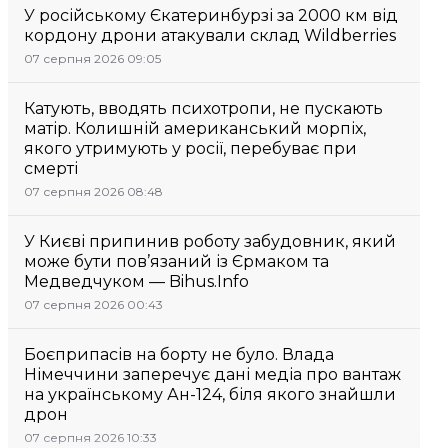
У російському Єкатеринбурзі за 2000 км від
кордону дрони атакували склад Wildberries
07 серпня 2026 09:05
Катують, вводять психотропи, не пускають
матір. Колишній американський морпіх,
якого утримують у росії, перебуває при
смерті
07 серпня 2026 08:48
У Києві припинив роботу забудовник, який
може бути пов’язаний із Єрмаком та
Медведчуком — Bihus.Info
07 серпня 2026 00:43
Боєприпасів на борту не було. Влада
Німеччини заперечує дані медіа про вантаж
на українському Ан-124, біля якого знайшли
дрон
07 серпня 2026 10:33