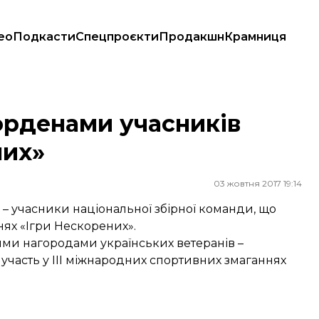
ео
Подкасти
Спецпроєкти
Продакшн
Крамниця
х»
орденами учасників
них»
03 жовтня 2017 19:14
– учасники національної збірної команди, що
нях «Ігри Нескорених».
и нагородами українських ветеранів –
 участь у ІІІ міжнародних спортивних змаганнях