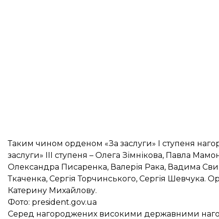
Таким чином орденом «За заслуги» І ступеня наг
заслуги» ІІІ ступеня – Олега Зімнікова, Павла Мам
Олександра Писаренка, Валерія Рака, Вадима Св
Ткаченка, Сергія Торчинського, Сергія Шевчука. О
Катерину Михайлову.
Фото: president.gov.ua
Серед нагороджених високими державними нагор