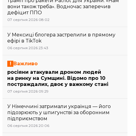
Трамп про ракети Patriot для України: «Нам
вони також треба». Водночас заперечив
дефіцит ППО
07 серпня 2026 08:02
У Мексиці блогера застрелили в прямому
ефірі в TikTok
06 серпня 2026 23:43
Важливо
росіяни атакували дроном людей
на ринку на Сумщині. Відомо про 10
постраждалих, двоє у важкому стані
07 серпня 2026 09:29
У Німеччині затримали українця — його
підозрюють у шпигунстві за оборонним
підприємством
06 серпня 2026 20:06