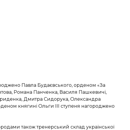
ороджено Павла Будаєвського, орденом «За
онтова, Романа Панченка, Василя Пашкевичі,
ириденка, Дмитра Сидорука, Олександра
рденом княгині Ольги ІІІ ступеня нагороджено
одами також тренерський склад української