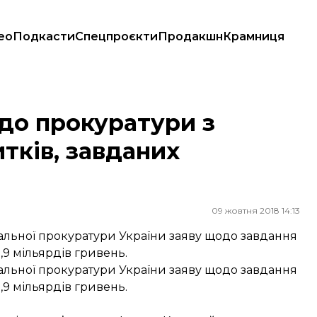
ео
Подкасти
Спецпроєкти
Продакшн
Крамниця
ів, завданих колишніми власниками
до прокуратури з
тків, завданих
09 жовтня 2018 14:13
льної прокуратури України заяву щодо завдання
,9 мільярдів гривень.
льної прокуратури України заяву щодо завдання
,9 мільярдів гривень.