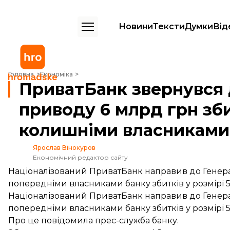
Новини
Тексти
Думки
Від
ПриватБанк звернувся до прокуратури з приводу 6 млрд грн збитк
Головна
Економіка
ПриватБанк звернувся 
приводу 6 млрд грн зби
колишніми власниками
Ярослав Вінокуров
Економічний редактор сайту
Націоналізований ПриватБанк направив до Генера
попередніми власниками банку збитків у розмірі 5
Націоналізований ПриватБанк направив до Генера
попередніми власниками банку збитків у розмірі 5
Про це
повідомила
прес-служба банку.