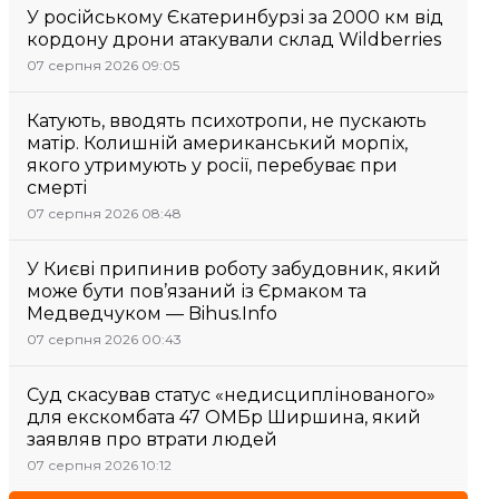
У російському Єкатеринбурзі за 2000 км від
кордону дрони атакували склад Wildberries
07 серпня 2026 09:05
Катують, вводять психотропи, не пускають
матір. Колишній американський морпіх,
якого утримують у росії, перебуває при
смерті
07 серпня 2026 08:48
У Києві припинив роботу забудовник, який
може бути пов’язаний із Єрмаком та
Медведчуком — Bihus.Info
07 серпня 2026 00:43
Суд скасував статус «недисциплінованого»
для екскомбата 47 ОМБр Ширшина, який
заявляв про втрати людей
07 серпня 2026 10:12