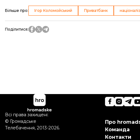
Більше про
:
Ігор Коломойський
Приватбанк
націоналі
Поділитися
:
Всі права захищені:
©
Громадське
Про hromad
Телебачення
,
2013-2026.
Команда
Контакти