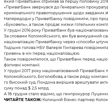
який ПриватБанк отримав за першу половину 2018
«ПриватБанк звернувся до Генеральної прокурату
кримінального правопорушення щодо завданих зби
Напередодні у ПриватБанку повідомили, про прод
«Буковель»
, а також продає низки готельних компл
У грудні 2016 року
Приватбанк був націоналізован
За словами Коломойського, він був
вимушений са
націоналізацію
Приватбанку через «способи штучног
Тодішня голова НБУ Валерія Гонтарева повідомил
гривень
в ніч перед націоналізацією.
Також повідомлялося, що
Приватбанк перед націон
фіктивні компанії.
У грудні 2017 року націоналізований ПриватБанк 
Коломойського, Боголюбова, а також ряду компаній,
го Високий суд Лондона вирішив арештувати
акт
суму понад $ 2,5 млрд.
А 18 грудня стало відомо, що генпрокурор
Луценко
ЧИТАЙТЕ ТАКОЖ:
Колишній
бізнес-партнер Коло