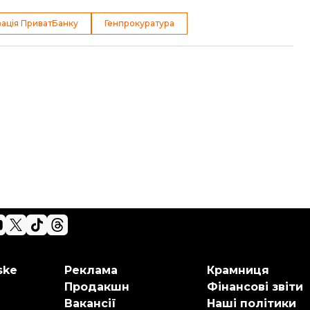
зація ПриватБанку
Генпрокуратура
ske
Реклама
Крамниця
Продакшн
Фінансові звіти
Вакансії
Наші політики