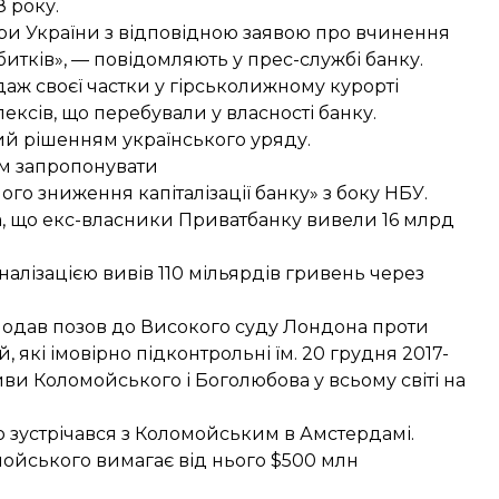
 року.
ри України з відповідною заявою про вчинення
тків», — повідомляють у прес-службі банку.
аж своєї частки у
гірськолижному курорті
ексів, що перебували у власності банку.
ий
рішенням українського уряду.
м запропонувати
о зниження капіталізації банку» з боку НБУ.
а, що
екс-власники Приватбанку вивели 16 млрд
алізацією вивів
110 мільярдів гривень через
подав позов до Високого суду Лондона проти
 які імовірно підконтрольні їм. 20 грудня 2017-
иви Коломойського і Боголюбова
у всьому світі на
 зустрічався з Коломойським
в Амстердамі.
мойського вимагає від нього $500 млн