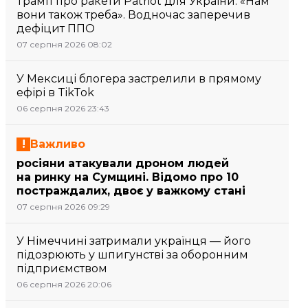
Трамп про ракети Patriot для України: «Нам
вони також треба». Водночас заперечив
дефіцит ППО
07 серпня 2026 08:02
У Мексиці блогера застрелили в прямому
ефірі в TikTok
06 серпня 2026 23:43
Важливо
росіяни атакували дроном людей
на ринку на Сумщині. Відомо про 10
постраждалих, двоє у важкому стані
07 серпня 2026 09:29
У Німеччині затримали українця — його
підозрюють у шпигунстві за оборонним
підприємством
06 серпня 2026 20:06