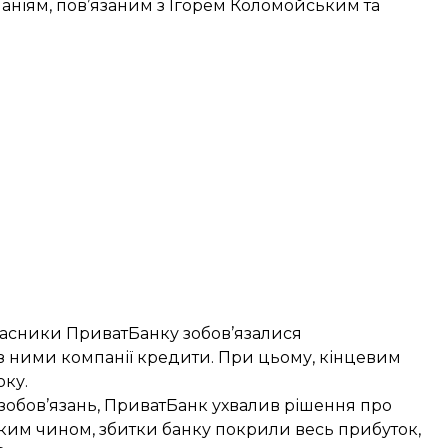
паніям, пов’язаним з Ігорем Коломойським та
 власники ПриватБанку зобов’язалися
 з ними компанії кредити. При цьому, кінцевим
оку.
 зобов’язань, ПриватБанк ухвалив рішення про
 Таким чином, збитки банку покрили весь прибуток,