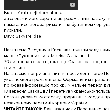
Відео: Youtube|Informator.ua
За словами його соратників, разом з ним на даху п
намагалися його затримати. Під будинком чергувал
пускали.
David Sakvarelidze
Нагадаємо, 3 грудня в Києві влаштували
ходу з ви
марш «Рух нових сил» Міхеіла Саакашвілі.
30 листопада стало відомо, що Саакашвілі
продовж
три місяці.
Нагадаємо, наприкінці липня президент Петро П
українського громадянства
. Формальним приводом
приховав інформацію про кримінальне переслідува
10 вересня Саакашвілі
перетнув українсько-польс
його на українську сторону, прорвавши кордон п
незаконному перетині кордону України.
ЧИТАЙТЕ ТАКОЖ:
Дав і взяв: чому Порошенко
поз