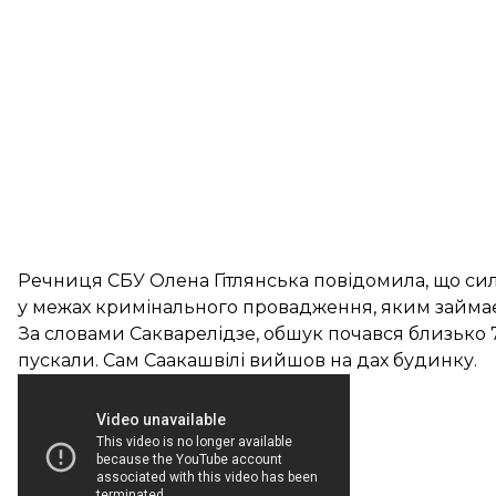
Речниця СБУ Олена Гітлянська повідомила, що си
у межах кримінального провадження, яким займає
За словами Сакварелідзе, обшук почався близько 7-
пускали. Сам Саакашвілі вийшов на дах будинку.