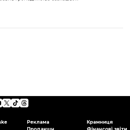
ske
Реклама
Крамниця
Продакшн
Фінансові звіти