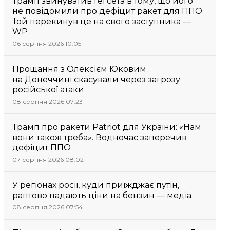
Трамп звинуватив Гегсета в тому, що його
не повідомили про дефіцит ракет для ППО.
Той перекинув це на свого заступника —
WP
06 серпня 2026 10:05
Прощання з Олексієм Юковим
на Донеччині скасували через загрозу
російської атаки
08 серпня 2026 07:23
Трамп про ракети Patriot для України: «Нам
вони також треба». Водночас заперечив
дефіцит ППО
07 серпня 2026 08:02
У регіонах росії, куди приїжджає путін,
раптово падають ціни на бензин — медіа
08 серпня 2026 07:54