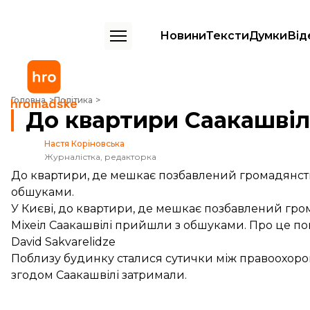
Новини
Тексти
Думки
Від
До квартири Саакашвілі прийшли з обшуками
Головна
Політика
До квартири Саакашві
Настя Коріновська
Журналістка, редакторка
До квартири, де мешкає позбавлений громадянств
обшуками.
У Києві, до квартири, де мешкає позбавлений гр
Міхеіл Саакашвілі прийшли з обшуками. Про це по
David Sakvarelidze
Поблизу будинку сталися
сутички між правоохор
згодом
Саакашвілі затримали
.