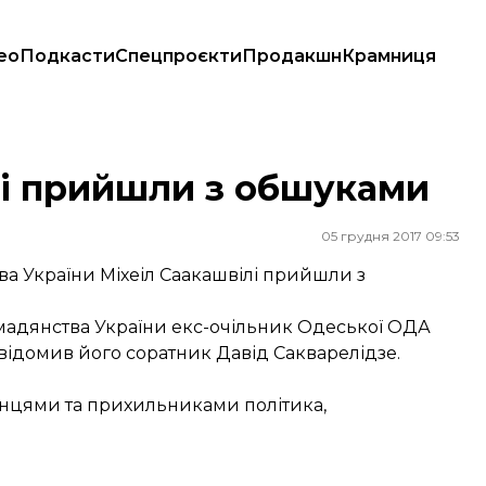
ео
Подкасти
Спецпроєкти
Продакшн
Крамниця
лі прийшли з обшуками
05 грудня 2017 09:53
а України Міхеіл Саакашвілі прийшли з
омадянства України екс-очільник Одеської ОДА
відомив його соратник Давід Сакварелідзе.
онцями та прихильниками політика
,