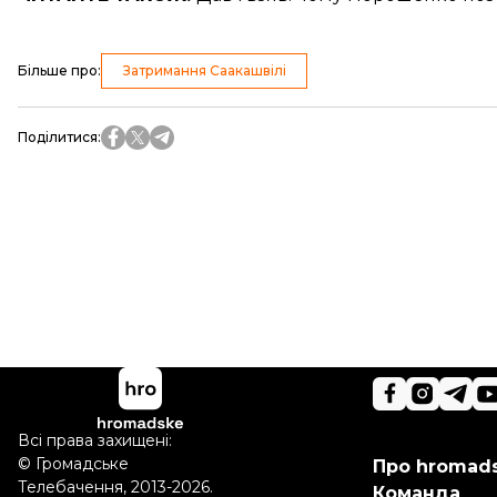
Більше про
:
Затримання Саакашвілі
Поділитися
:
Всі права захищені:
©
Громадське
Про hromad
Телебачення
,
2013-2026.
Команда