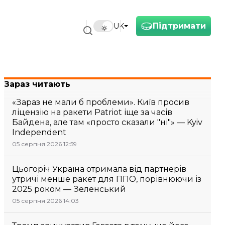
Підтримати
UK
Зараз читають
«Зараз не мали б проблеми». Київ просив
ліцензію на ракети Patriot іще за часів
Байдена, але там «просто сказали "ні"» — Kyiv
Independent
05 серпня 2026 12:59
Цьогоріч Україна отримала від партнерів
утричі менше ракет для ППО, порівнюючи із
2025 роком — Зеленський
05 серпня 2026 14:03