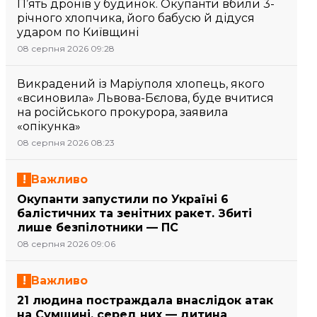
П’ять дронів у будинок. Окупанти вбили 3-
річного хлопчика, його бабусю й дідуся
ударом по Київщині
08 серпня 2026 09:28
Викрадений із Маріуполя хлопець, якого
«всиновила» Львова-Бєлова, буде вчитися
на російського прокурора, заявила
«опікунка»
08 серпня 2026 08:23
Важливо
Окупанти запустили по Україні 6
балістичних та зенітних ракет. Збиті
лише безпілотники — ПС
08 серпня 2026 09:06
Важливо
21 людина постраждала внаслідок атак
на Сумщині, серед них — дитина