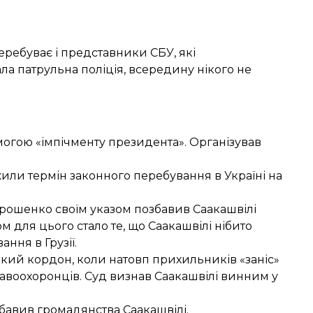
еребуває і представники СБУ, які
а патрульна поліція, всередину нікого не
могою «імпічменту президента»
. Організував
или термін законного перебування
в Україні на
орошенко своїм указом
позбавив Саакашвілі
 для цього стало те, що Саакашвілі нібито
ння в Грузії.
ький кордон
, коли натовп прихильників «заніс»
равоохоронців.
Суд визнав Саакашвілі винним
у
бавив громадянства Саакашвілі
.