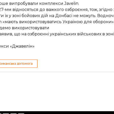
ерше
випробували комплекси Javelin
.
27-мм відносяться до важкого озброєння, тож, згідн
и їх у зоні бойових дій на Донбасі не можуть. Водно
in «мають використовуватись
Україною для оборони»
будемо використовувати
аявив, що на озброєнні українських військових
в зон
екси «Джавелін»
риканська допомога