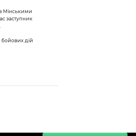
о з Мінськими
час заступник
.
і бойових дій