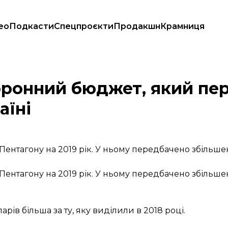
ео
Подкасти
Спецпроєкти
Продакшн
Крамниця
 допомоги Україні
оронний бюджет, який пе
аїні
Пентагону на 2019 рік. У ньому передбачено збільше
Пентагону на 2019 рік. У ньому передбачено збільше
рів більша за ту, яку виділили в 2018 році.