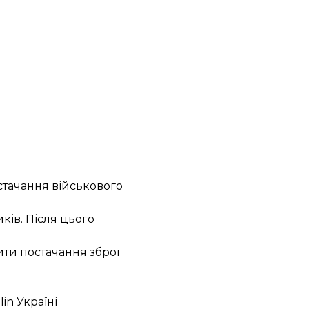
стачання військового
ків. Після цього
ити постачання зброї
in Україні