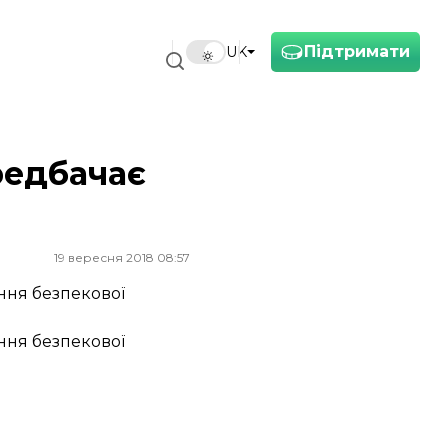
Підтримати
UK
редбачає
19 вересня 2018 08:57
ння безпекової
ння безпекової