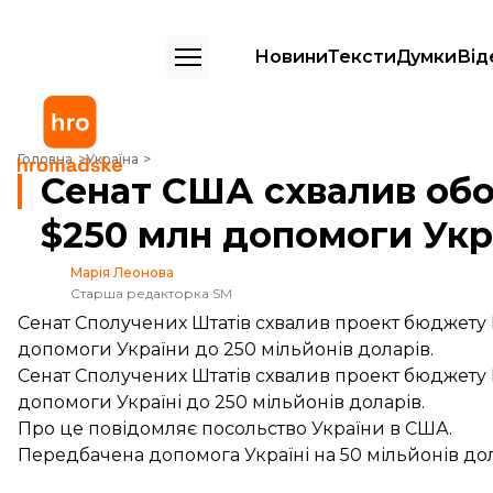
Новини
Тексти
Думки
Від
Сенат США схвалив оборонний бюджет, який передбачає $250 млн
Головна
Україна
Сенат США схвалив об
$250 млн допомоги Укр
Марія Леонова
Старша редакторка SM
Сенат Сполучених Штатів схвалив проект бюджету 
допомоги України до 250 мільйонів доларів.
Сенат Сполучених Штатів схвалив проект бюджету 
допомоги Україні до 250 мільйонів доларів.
Про це
повідомляє
посольство України в США.
Передбачена допомога Україні на 50 мільйонів дола