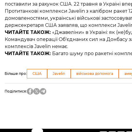
поставили
за рахунок США. 22 травня в Україні вп
Протитанкові комплекси Javelin з калібром ракет 1
домовленостями, українські військові застосовуват
держсекретаря США заявляв, що
комплекси Javel
ЧИТАЙТЕ ТАКОЖ:
«Джавеліни» в Україні
: як (не)
Командувач операції Об'єднаних сил на Донбасу з
комплексів Javelin немає
.
ЧИТАЙТЕ ТАКОЖ:
Багато шуму про
ракетні компл
Більше про
:
США
Javelin
військова допомога
аме
Поділитися
: