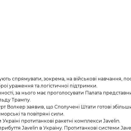
ють спрямувати, зокрема, на військові навчання, по
рої ураження та логістичної підтримки.
сті, за нього має проголосувати Палата представни
льду Трампу.
рт Волкер заявив, що Сполучені Штати
готові збільш
морські та повітряні сили.
Україні протитанкові ракетні комплекси Javelin.
прибуття Javelin в Україну
. Протитанкові
системи Javel