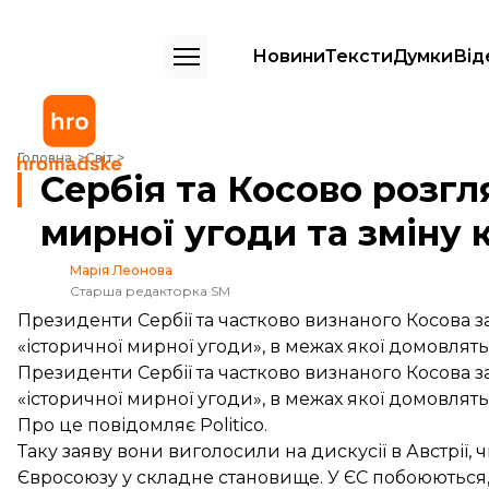
Новини
Тексти
Думки
Від
Сербія та Косово розглядають можливість мирної угоди та зміну кор
Головна
Світ
Сербія та Косово розг
мирної угоди та зміну к
Марія Леонова
Старша редакторка SM
Президенти Сербії та частково визнаного Косова 
«історичної мирної угоди», в межах якої домовлять
Президенти Сербії та частково визнаного Косова 
«історичної мирної угоди», в межах якої домовлять
Про це
повідомляє
Politico.
Таку заяву вони виголосили на дискусії в Австрії,
Євросоюзу у складне становище. У ЄС побоюються,