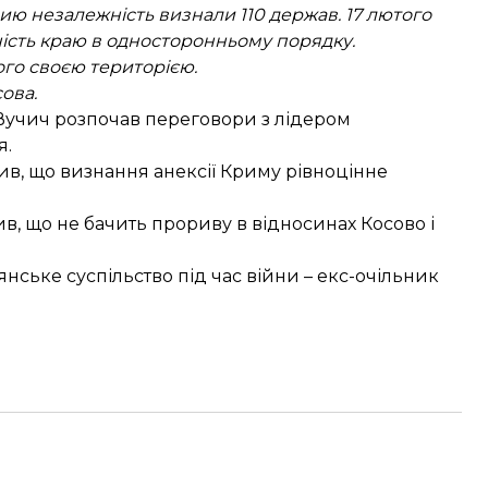
ию незалежність визнали 110 держав. 17 лютого
ість краю в односторонньому порядку.
ого своєю територією.
ова.
 Вучич
розпочав переговори з лідером
я.
ив, що визнання анексії Криму
рівноцінне
в, що не бачить
прориву в відносинах Косово і
янське суспільство під час війни – екс-очільник