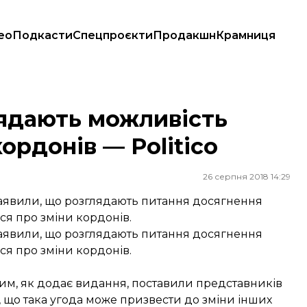
ео
Подкасти
Спецпроєкти
Продакшн
Крамниця
донів — Politico
лядають можливість
ордонів — Politico
26 серпня 2018 14:29
заявили, що розглядають питання досягнення
ся про зміни кордонів.
заявили, що розглядають питання досягнення
ся про зміни кордонів.
 чим, як додає видання, поставили представників
 що така угода може призвести до зміни інших