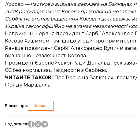
Косово — частково визнана держава на Балканах, ч
2008 року парламент Косова проголосив незалежн
Сербія не визнає відділення Косова і досі вважає й
Україна також офіційно не визнає незалежності Кос
Наприкінці червня президент Сербії Александер
Косово
Хашимом Тачі щодо угоди про примиренн
Раніше президент Сербії Александер Вучичи заяв
визнанню
незалежності Косова.
Президент Європейської Ради Дональд Туск заяви
ЄС
без нормалізації відносин з Сербією.
ЧИТАЙТЕ ТАКОЖ:
Про Росію на Балканах
і громад
Фонду Маршалла
Більше про
:
Косово
Поділитися
: