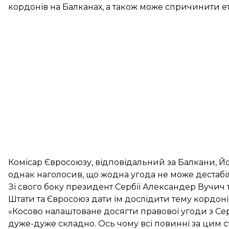
кордонів на Балканах, а також може спричинити ет
Комісар Євросоюзу, відповідальний за Балкани, Йо
однак наголосив, що жодна угода не може дестабі
Зі свого боку президент Сербії Александер Вучич 
Штати та Євросоюз дати їм дослідити тему кордонів
«Косово налаштоване досягти правової угоди з Серб
дуже-дуже складно. Ось чому всі повинні за цим ст