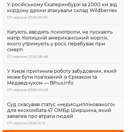
У російському Єкатеринбурзі за 2000 км від
кордону дрони атакували склад Wildberries
07 серпня 2026 09:05
Катують, вводять психотропи, не пускають
матір. Колишній американський морпіх,
якого утримують у росії, перебуває при
смерті
07 серпня 2026 08:48
У Києві припинив роботу забудовник, який
може бути пов’язаний із Єрмаком та
Медведчуком — Bihus.Info
07 серпня 2026 00:43
Суд скасував статус «недисциплінованого»
для екскомбата 47 ОМБр Ширшина, який
заявляв про втрати людей
07 серпня 2026 10:12