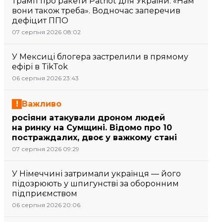
Трамп про ракети Patriot для України: «Нам
вони також треба». Водночас заперечив
дефіцит ППО
07 серпня 2026 08:02
У Мексиці блогера застрелили в прямому
ефірі в TikTok
06 серпня 2026 23:43
Важливо
росіяни атакували дроном людей
на ринку на Сумщині. Відомо про 10
постраждалих, двоє у важкому стані
07 серпня 2026 09:29
У Німеччині затримали українця — його
підозрюють у шпигунстві за оборонним
підприємством
06 серпня 2026 20:06