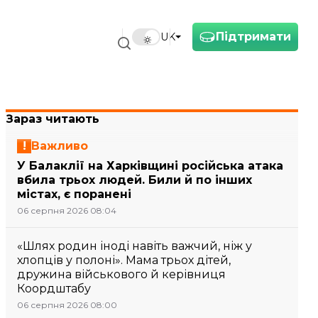
Підтримати
UK
Зараз читають
Важливо
У Балаклії на Харківщині російська атака
вбила трьох людей. Били й по інших
містах, є поранені
06 серпня 2026 08:04
«Шлях родин іноді навіть важчий, ніж у
хлопців у полоні». Мама трьох дітей,
дружина військового й керівниця
Коордштабу
06 серпня 2026 08:00