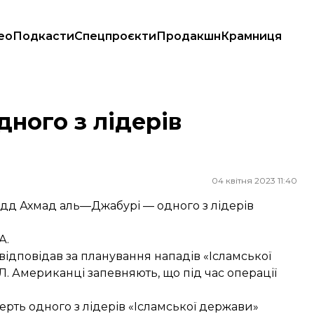
ео
Подкасти
Спецпроєкти
Продакшн
Крамниця
ного з лідерів
04 квітня 2023 11:40
йдд Ахмад аль—Джабурі — одного з лідерів
А.
 відповідав за планування нападів «Ісламської
. Американці запевняють, що під час операції
рть одного з лідерів «Ісламської держави»