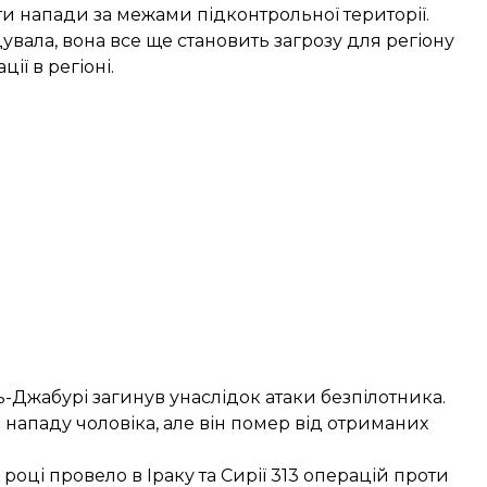
ти напади за межами підконтрольної території.
увала, вона все ще становить загрозу для регіону
ії в регіоні.
ь-Джабурі загинув унаслідок атаки безпілотника.
нападу чоловіка, але він помер від отриманих
 році
провело
в Іраку та Сирії 313 операцій проти