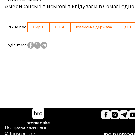
Американські військові ліквідували в Сомалі одно
Більше про
:
Сирія
США
Ісламська держава
ІДІЛ
Поділитися
:
Всі права захищені:
©
Громадське
Про hromad