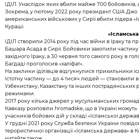
ІДІЛ. Унаслідок яких вбили майже 700 бойовиків, 
Зокрема, у лютому 2022 року президент США Дж
американських військових у Сирії вбили лідера «І
Кураші.
«Ісламськ
ІДІЛ
створили 2014 року
під час війни в Іраку та 
Башара Асада в Сирії. Бойовики захопили частину те
західного Іраку, а 30 червня того самого року в го
Багдаді проголосив «халіфат».
На заклики іділівців відгукнулися прихильники іс
Істотну частину — до 4 тисяч людей — становили ви
Узбекистану, Казахстану та інших пострадянських
режимами.
2017 року кілька джерел у мусульманських громада
Кавказу
розповіли
hromadske, що в Україні можуть
учасників бойових дій у складі «Ісламської держави»
У грудні 2021 року Служба безпеки України
повідо
терористичної організації «Ісламська держава» в 
читайте також