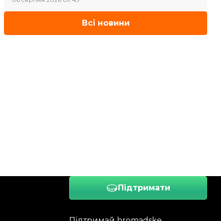
Всі новини
Підтримати
Підтримай hromadske.