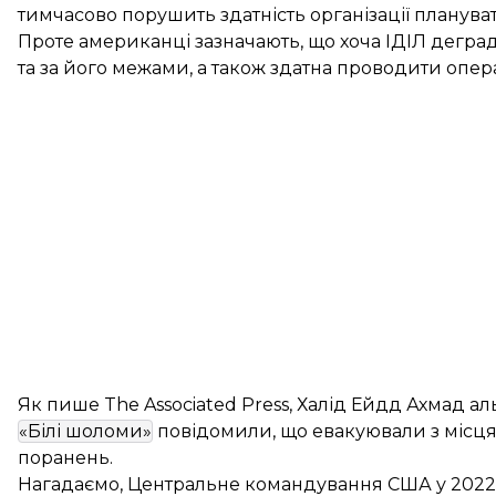
тимчасово порушить здатність організації планува
Проте американці зазначають, що хоча ІДІЛ деград
та за його межами, а також здатна проводити операц
Як
пише
The Associated Press, Халід Ейдд Ахмад ал
«Білі шоломи»
повідомили, що евакуювали з місця 
поранень.
Нагадаємо, Центральне командування США у 2022