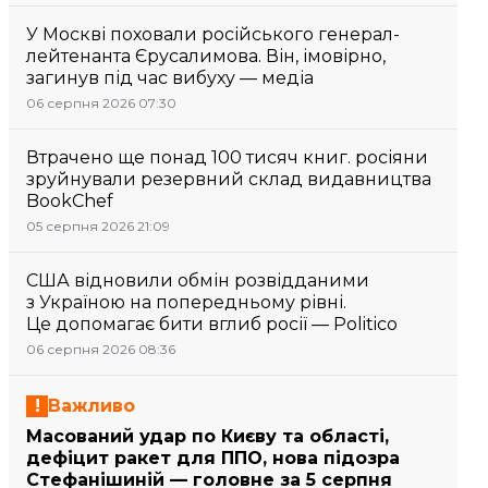
У Москві поховали російського генерал-
лейтенанта Єрусалимова. Він, імовірно,
загинув під час вибуху — медіа
06 серпня 2026 07:30
Втрачено ще понад 100 тисяч книг. росіяни
зруйнували резервний склад видавництва
BookChef
05 серпня 2026 21:09
США відновили обмін розвідданими
з Україною на попередньому рівні.
Це допомагає бити вглиб росії — Politico
06 серпня 2026 08:36
Важливо
Масований удар по Києву та області,
дефіцит ракет для ППО, нова підозра
Стефанішиній — головне за 5 серпня