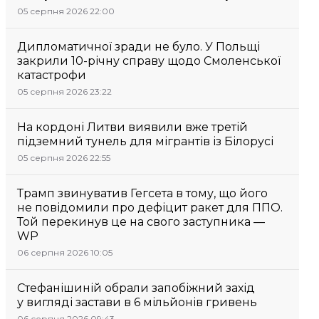
05 серпня 2026 22:00
Дипломатичної зради не було. У Польщі
закрили 10-річну справу щодо Смоленської
катастрофи
05 серпня 2026 23:22
На кордоні Литви виявили вже третій
підземний тунель для мігрантів із Білорусі
05 серпня 2026 22:55
Трамп звинуватив Гегсета в тому, що його
не повідомили про дефіцит ракет для ППО.
Той перекинув це на свого заступника —
WP
06 серпня 2026 10:05
Стефанішиній обрали запобіжний захід
у вигляді застави в 6 мільйонів гривень
06 серпня 2026 09:43