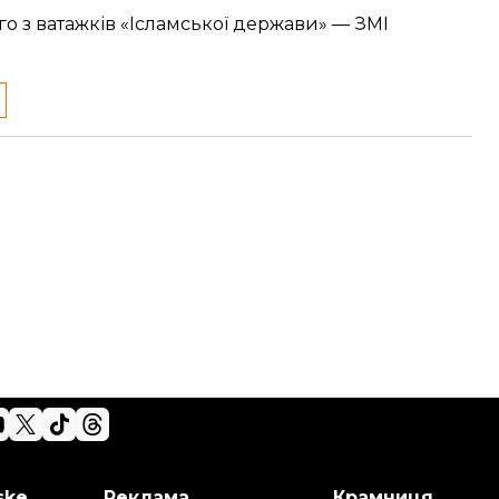
го з ватажків «Ісламської держави» — ЗМІ
ske
Реклама
Крамниця