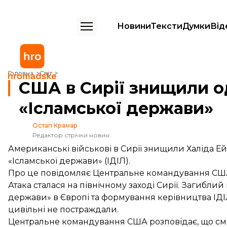
Новини
Тексти
Думки
Від
США в Сирії знищили одного з лідерів «Ісламської держави»
Головна
Світ
США в Сирії знищили од
«Ісламської держави»
Остап Крамар
Редактор стрічки новин
Американські військові в Сирії знищили Халіда Е
«Ісламської держави» (ІДІЛ).
Про це
повідомляє
Центральне командування СШ
Атака сталася на північному заході Сирії. Загиблий
держави» в Європі та формування керівництва ІДІЛ
цивільні не постраждали.
Центральне командування США розповідає, що сме