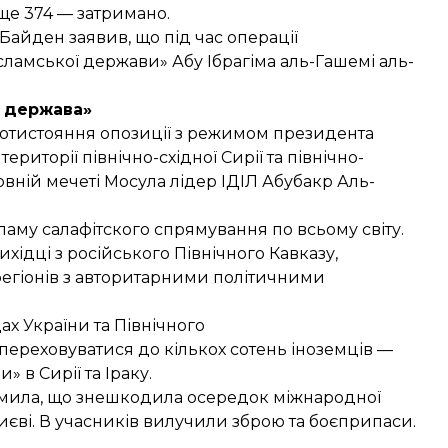
ще 374 — затримано.
о Байден
заявив
, що під час операції
сламської держави» Абу Ібрагіма аль-Гашемі аль-
а держава»
протистояння опозиції з режимом президента
риторії північно-східної Сирії та північно-
ловній мечеті Мосула лідер ІДІЛ Абубакр Аль-
ламу салафітского спрямування по всьому світу.
хідці з російського Північного Кавказу,
 регіонів з авторитарними політичними
х України та Північного
 переховуватися до кількох сотень іноземців —
 в Сирії та Іраку.
мила
, що знешкодила осередок міжнародної
Києві. В учасників вилучили зброю та боєприпаси.