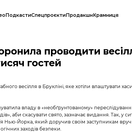
ео
Подкасти
Спецпроєкти
Продакшн
Крамниця
али прийти 10 тисяч гостей
оронила проводити весілл
тисяч гостей
го весілля в Брукліні, яке хотіли влаштувати хаси
нуватила владу в «необґрунтованому» переслідуванні
», аби скасувати свято, зазначає видання. Так, у с
’я Нью-Йорка, який доручив своїм заступникам вруч
огічних заходів безпеки.