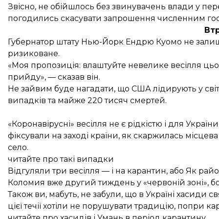
Звісно, не обійшлось без звинувачень влади у пе
погодились скасувати запрошення численним гост
Втр
Губернатор штату Нью-Йорк Ендрю Куомо не залиш
ризиковане.
«Моя пропозиція: влаштуйте невелике весілля цьог
прийду», — сказав він.
Не зайвим буде нагадати, що США лідирують у світі
випадків та майже 220 тисяч смертей.
«Коронавірусні» весілля не є рідкістю і для Україн
фіксували на заході країни, як скаржилась місцева
село.
читайте про такі випадки
Відгуляли три весілля — і на карантин, або Як рай
Коломия вже другий тиждень у «червоній зоні», бо
Також ви, мабуть, не забули, що в Україні хасиди 
цієї течії хотіли не порушувати традицію, попри кар
читайте про хасидів і Умань в період карантину