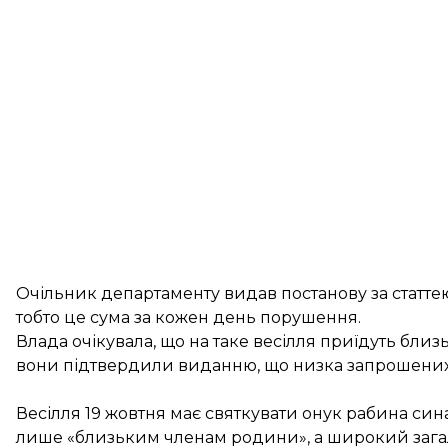
Очільник департаменту видав постанову за статте
тобто це сума за кожен день порушення.
Влада очікувала, що на таке весілля приїдуть бли
вони підтвердили виданню, що низка запрошених го
Весілля 19 жовтня має святкувати онук рабина син
лише «близьким членам родини», а широкий загал