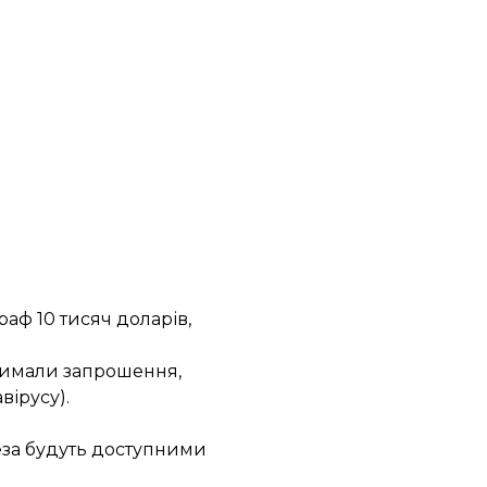
аф 10 тисяч доларів,
тримали запрошення,
вірусу).
пеза будуть доступними