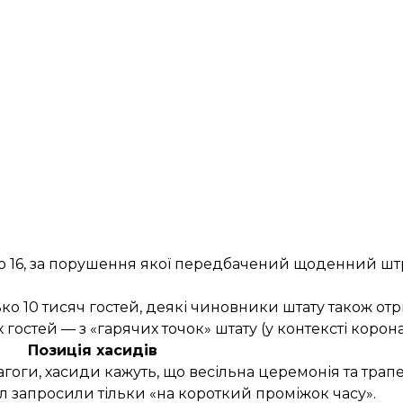
ю 16, за порушення якої передбачений щоденний штр
зько 10 тисяч гостей, деякі чиновники штату також о
стей — з «гарячих точок» штату (у контексті корона
Позиція хасидів
агоги, хасиди кажуть, що весільна церемонія та тра
 запросили тільки «на короткий проміжок часу».