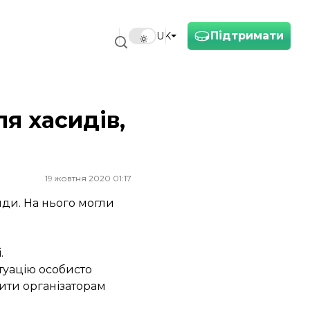
Підтримати
UK
я хасидів,
19 жовтня 2020 01:17
ди. На нього могли
.
итуацію особисто
ити організаторам