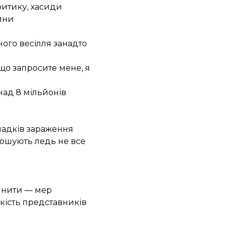
ритику, хасиди
ини
ого весілля занадто
що запросите мене, я
над 8 мільйонів
ипадків зараження
прошують ледь не все
пинити — мер
ькість представників