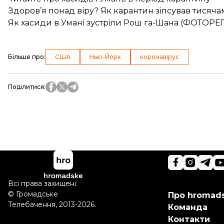
Здоров’я понад віру? Як карантин зіпсував тисяча
Як хасиди в Умані зустріли Рош га-Шана (ФОТОР
Більше про
:
США
Нью-Йорк
коронавірус
Поділитися
:
Всі права захищені:
©
Громадське
Про hromad
Телебачення
,
2013-2026.
Команда
Контакти