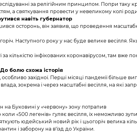
реслідуванні за релігійним принципом. Попри таку к
ям, а святкування провести у невеликому колі род
утився навіть губернатор
ився осторонь, він заявив, що проведення масштабн
оріч. Наступного року у нас буде велике весілля. Як
 за кількістю інфікованих коронавірусом, там вже по
До болю схожа історія
и, особливо західної. Перші місяці пандемії більше в
 влада, зокрема і через масштабні весілля, на які за
он на Буковині у «червону» зону потрапив
 коли «500 легенів» гуляє весілля, їх неможливо зу
святкують юдейський новий рік і цьогоріч велика кіл
антин і заборону на в'їзд до України.