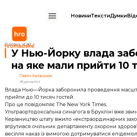
Новини
Тексти
Думки
Від
У Нью-Йорку влада заборонила проводити весілля хасидів, на яке м
Головна
Світ
У Нью-Йорку влада заб
на яке мали прийти 10 
Павло Калашник
Журналіст
Влада Нью—Йорка заборонила проведення масштабно
прийти до 10 тисяч гостей.
Про це
повідомляє
The New York Times.
Ультраортодоксальна синагога в Брукліні вже зви
Керівництво штату вжило «екстраординарних заходів
втрутився очільник департаменту охорони здоров
весілля наказ із вимогою дотримуватися епідеміол