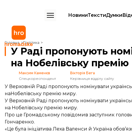
Новини
Тексти
Думки
Від
У Раді пропонують номінувати Сенцова на Нобелівську премію мир
Головна
Політика
У Раді пропонують ном
на Нобелівську премію
Максим Каменєв
Вікторія Бега
Спецкореспондент
Керівниця відділу сайту
У Верховній Раді пропонують номінували українсь
наНобелівську премію миру.
У Верховній Раді пропонують номінувати українсь
на Нобелівську премію миру.
Про це Громадському повідомив заступник голови
Гончаренко.
«Це була ініціатива Леха Валенси й Україна обов’я