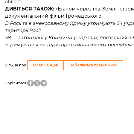
області.
ДИВІТЬСЯ ТАКОЖ:
«Етапом через пів-Землі:
істор
документальний фільм Громадського.
В Росії та в анексованому Криму утримують 64 укра
території Росії.
58 — затримані у Криму чи у справах, пов'язаних з
утримуються на території самоназваних республік.
Більше про
:
Олег Сенцов
Нобелівська премія миру
Поділитися
: