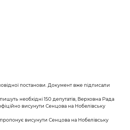
дповідної постанови. Документ вже підписали
дпишуть необхідні 150 депутатів, Верховна Рада
е офіційно висунути Сенцова на Нобелівську
пропонує висунути Сенцова
на Нобелівську