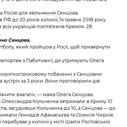
а Росію
для звільнення Сенцова.
 РФ до 20 років колонії, 14 травня 2018 року
я
всіх українців-політв'язнів Кремля. 28
.
вно Сенцова.
утболу
, який пройшов у Росії, щоб привернути
епортаж з Лабитнангі, де утримують Олега
а короткостроковому побаченні з Сенцовим
 зустріч за 3 роки
. Вони проговорили дві
ачити взагалі», —
мама Олега Сенцова
та Олександра Кольченка затримали в Криму 10
актів, засудивши Кольченка до 10, а Сенцова — до
тримали Геннадія Афанасьєва та Олексія Чирнія.
перебуває у колонії у місті Шахти Ростовської