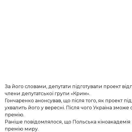
За його словами, депутати підготували проект ві
члени депутатської групи «Крим».
Гончаренко анонсував, що після того, як проект пі
ухвалить його у вересні. Після чого Україна змож
премію.
Раніше повідомлялося, що Польська кіноакадемія
премію миру.