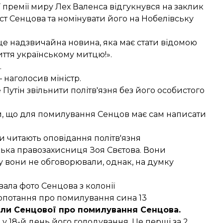
 премії миру Лех Валенса відгукнувся на заклик
ист Сенцова та номінувати його на Нобелівську
«це надзвичайна новина, яка має стати відомою
иття українському митцю!».
.
— наголосив міністр.
Путін звільнити політв'язня
без його особистого
ли, що для помилування Сенцов
має сам написати
ки читають оповідання політв'язня
йська правозахисниця
Зоя Свєтова. Вони
у вони не обговорювали, однак, на думку
вала фото Сенцова
з колонії
опотання про помилування
сина 13
ли Сенцової
про помилування Сенцова.
 у 18-й день його голодування. Це
перші за 2