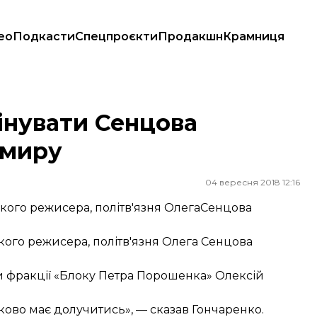
ео
Подкасти
Спецпроєкти
Продакшн
Крамниця
у
інувати Сенцова
 миру
04 вересня 2018 12:16
кого режисера, політв'язня ОлегаСенцова
кого режисера, політв'язня Олега Сенцова
 фракції «Блоку Петра Порошенка» Олексій
зково має долучитись», — сказав Гончаренко.