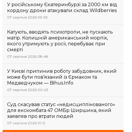
У російському Єкатеринбурзі за 2000 км від
кордону дрони атакували склад Wildberries
07 серпня 2026 09:05
Катують, вводять психотропи, не пускають
матір. Колишній американський морпіх,
якого утримують у росії, перебуває при
смерті
07 серпня 2026 08:48
У Києві припинив роботу забудовник, який
може бути пов’язаний із Єрмаком та
Медведчуком — Bihus.Info
07 серпня 2026 00:43
Суд скасував статус «недисциплінованого»
для екскомбата 47 ОМБр Ширшина, який
заявляв про втрати людей
07 серпня 2026 10:12