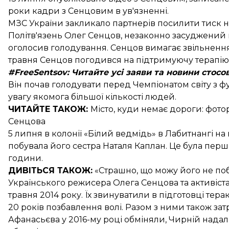
роки кадри з Сенцовим
в ув'язненні.
МЗС України закликало партнерів посилити тиск н
Політв'язень
Олег Сенцов
, незаконно засуджений в
оголосив голодування. Сенцов вимагає
звільненн
травня
Сенцов погодився
на підтримуючу терапію
#FreeSentsov
: Читайте усі заяви та новини стосо
Він
почав голодувати перед Чемпіонатом світу з ф
увагу якомога більшої кількості людей.
ЧИТАЙТЕ ТАКОЖ:
Місто, куди немає дороги:
фотор
Сенцова
5 липня в колонії «Білий ведмідь» в Лабитнангі н
побувала його сестра Наталя Каплан. Це була
перша
години.
ДИВІТЬСЯ ТАКОЖ:
«Страшно, що можу його не поб
Українського режисера Олега Сенцова та активіс
травня 2014 року. Їх звинуватили в підготовці тер
20 років позбавлення волі. Разом з ними також за
Афанасьєва у 2016-му році обміняли, Чирній надалі 