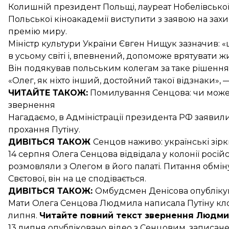
Колишній президент Польщі, лауреат Нобелівської
Польської кіноакадемії виступити з заявою на зах
премію миру.
Міністр культури України Євген Нищук
зазначив
: 
в усьому світі і, впевнений, допоможе врятувати ж
Він подякував польським колегам за таке рішення
«Олег, як ніхто інший, достойний такої відзнаки», 
ЧИТАЙТЕ ТАКОЖ:
Помилування Сенцова:
чи може 
звернення
Нагадаємо, в Адміністрації президента РФ заяви
прохання Путіну
.
ДИВІТЬСЯ ТАКОЖ
Сенцов наживо:
українські зір
14 серпня Олега Сенцова
відвідала у колонії росі
розмовляли з Олегом в його палаті. Питання обмін
Свєтової, він на це сподівається.
ДИВІТЬСЯ ТАКОЖ:
Омбудсмен Денісова
опубліку
Мати Олега Сенцова Людмила написала Путіну
кл
липня.
Читайте
повний текст звернення Людми
13 липня опубліковано відео з Сенцовим, записане