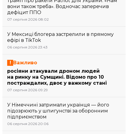
Трамп про ракети Patriot для України: «Нам
вони також треба». Водночас заперечив
дефіцит ППО
07 серпня 2026 08:02
У Мексиці блогера застрелили в прямому
ефірі в TikTok
06 серпня 2026 23:43
Важливо
росіяни атакували дроном людей
на ринку на Сумщині. Відомо про 10
постраждалих, двоє у важкому стані
07 серпня 2026 09:29
У Німеччині затримали українця — його
підозрюють у шпигунстві за оборонним
підприємством
06 серпня 2026 20:06