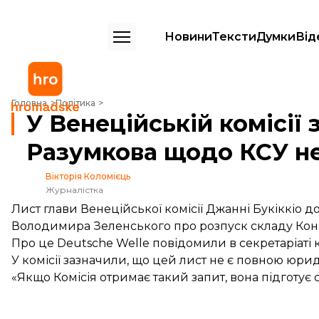
Новини
Тексти
Думки
Від
У Венеційській комісії заявили, що лист її очільника до Разумкова 
Головна
Політика
У Венеційській комісії 
Разумкова щодо КСУ не
Вікторія Коломієць
Журналістка
Лист глави Венеційської комісії Джанні Букіккіо
Володимира Зеленського про розпуск складу Конст
Про це Deutsche Welle
повідомили
в секретаріаті к
У комісії зазначили, що цей лист не є повною юр
«Якщо Комісія отримає такий запит, вона підготує 