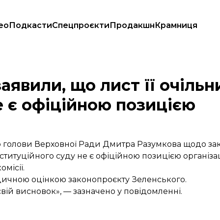
ео
Подкасти
Спецпроєкти
Продакшн
Крамниця
щодо КСУ не є офіційною позицією
заявили, що лист її очільн
 є офіційною позицією
 до голови Верховної Ради Дмитра Разумкова щодо з
итуційного суду не є офіційною позицією організаці
омісії.
идичною оцінкою законопроєкту Зеленського.
свій висновок», — зазначено у повідомленні.