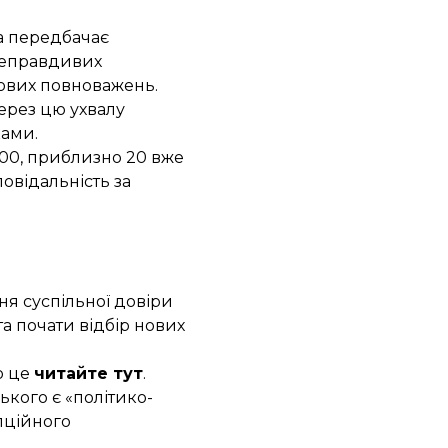
а передбачає
 неправдивих
ових повноважень.
ерез цю ухвалу
ками.
 100, приблизно 20 вже
повідальність за
я суспільної довіри
а почати відбір нових
о це
читайте тут
.
ького є «політико-
пційного