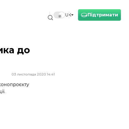
Підтримати
UK
ика до
03 листопада 2020 14:41
аконопроєкту
ї.