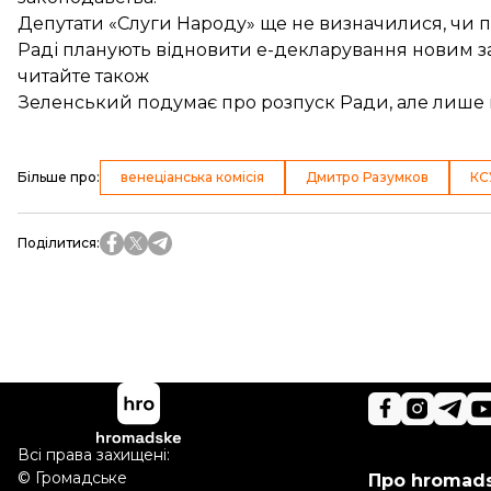
Депутати «Слуги Народу» ще
не визначилися
, чи
Раді
планують
відновити е-декларування новим за
читайте також
Зеленський подумає про розпуск Ради, але лише 
Більше про
:
венеціанська комісія
Дмитро Разумков
КС
Поділитися
:
Всі права захищені:
©
Громадське
Про hromad