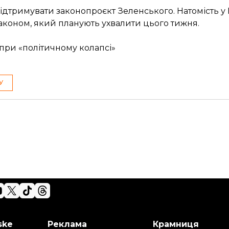
 підтримувати законопроєкт Зеленського. Натомість у
коном, який планують ухвалити цього тижня.
при «політичному колапсі»
У
ske
Реклама
Крамниця