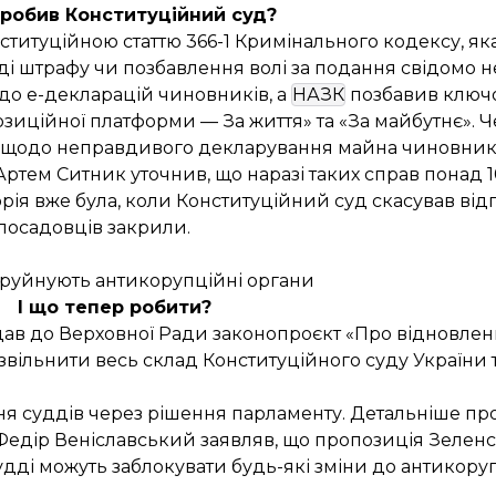
робив Конституційний суд?
титуційною статтю 366-1 Кримінального кодексу, як
ляді штрафу чи позбавлення волі за подання свідомо
 до е-декларацій чиновників, а
НАЗК
позбавив ключ
зиційної платформи — За життя» та «За майбутнє». Ч
ви щодо неправдивого декларування майна чиновни
 Артем Ситник
уточнив
, що наразі таких справ понад
торія вже була, коли Конституційний суд скасував від
посадовців закрили.
д руйнують антикорупційні органи
І що тепер робити?
в до Верховної Ради законопроєкт «Про відновленн
вільнити весь склад Конституційного суду України т
ння суддів через рішення парламенту. Детальніше пр
 Федір Веніславський
заявляв
, що пропозиція Зеленс
удді можуть заблокувати будь-які зміни до антикору