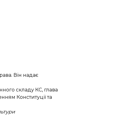
ава. Він надає
нного складу КС, глава
нням Конституції та
льтури