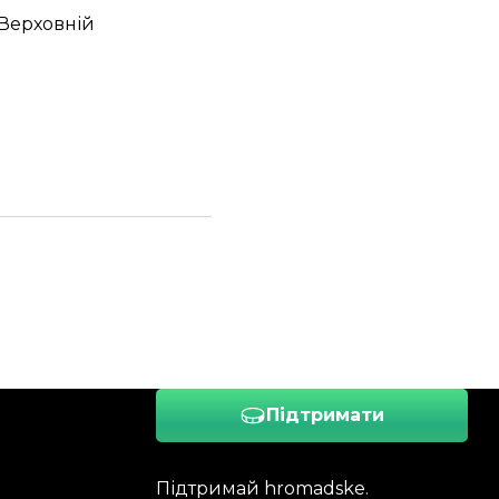
 Верховній
Підтримати
Підтримай hromadske.