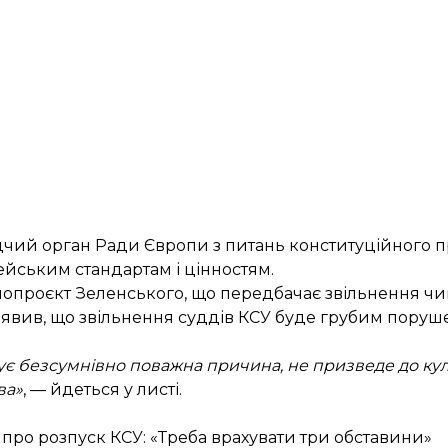
чий орган Ради Європи з питань конституційного пр
ейським стандартам і цінностям.
онопроєкт Зеленського, що передбачає звільнення чи
аявив, що звільнення суддів КСУ буде грубим поруше
нує безсумнівно поважна причина, не призведе до ку
ва»
, — йдеться у листі.
 про розпуск КСУ: «Треба врахувати три обставини»