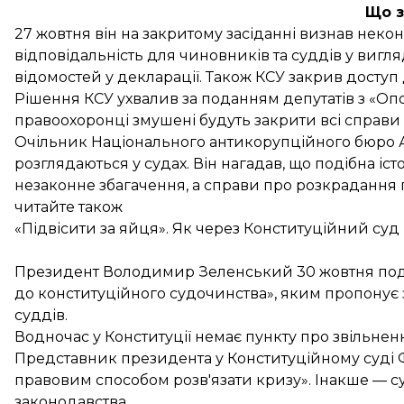
Що з
27 жовтня він на закритому засіданні
визнав
неконс
відповідальність для чиновників та суддів у виг
відомостей у декларації. Також КСУ закрив доступ
Рішення КСУ ухвалив за поданням депутатів з «Опо
правоохоронці змушені будуть закрити всі спра
Очільник Національного антикорупційного бюро
розглядаються у судах. Він нагадав, що подібна іс
незаконне збагачення, а справи про розкрадання 
читайте також
«Підвісити за яйця». Як через Конституційний су
Президент Володимир Зеленський 30 жовтня пода
до конституційного судочинства», яким пропонує з
суддів.
Водночас у Конституції немає пункту про звільне
Представник президента у Конституційному суді
правовим способом розв'язати кризу». Інакше — с
законодавства.