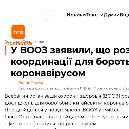
Новини
Тексти
Думки
Від
У ВООЗ заявили, що розробляють генплан координації для бороть
Головна
Суспільство
У ВООЗ заявили, що ро
координації для борот
коронавірусом
Борис Ткачук
Закінчив факультет журналістики ЛНУ ім. Франка, колишній 
Всесвітня організація охорони здоров'я (ВООЗ) р
досліджень для боротьби з китайським коронавір
Про це
йдеться
у повідомленні ВООЗ у Twitter.
Глава Організації Тедрос Аданом Гебреісус зазна
ефективно боротися з коронавірусом.