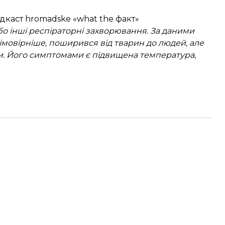
одкаст hromadske «what the факт»
бо інші респіраторні захворювання. За даними
айімовірніше, поширився від тварин до людей, але
и. Його симптомами є підвищена температура,