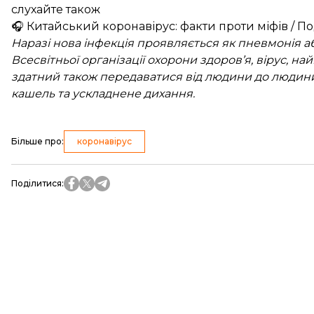
слухайте також
🎧 Китайський коронавірус: факти проти міфів / П
Наразі нова інфекція проявляється як пневмонія а
Всесвітньої організації охорони здоров’я, вірус, н
здатний також передаватися від людини до людин
кашель та ускладнене дихання.
Більше про
:
коронавірус
Поділитися
: