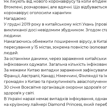
Як лікують від нового коронавірусу та коли епідемі
Втомлені, розчаровані, але вдячні. Що відбувається
коронавірус оголосили карантин
Нагадаємо:
У грудні 2019 року в китайському місті Ухань (пров
викликаної досі невідомим збудником. Згодом ста
людини.
Намагаючись обмежити поширення вірусу, в Китаї
пересування у 15 містах, зокрема
повністю ізолюва
людей.
За останніми даними, через зараження китайськ
інфікованих одужали
. Загальна кількість інфікован
За межами Китаю випадки зараження зафіксували у
Франції, Австралії, Канаді, Німеччині, Фінляндії та
громадян з Китаю та призупиняють авіасполученн
30 січня Всесвітня організація охорони здоров'я
о
здоров'я у світі.
В Україні наразі немає випадків інфікування, одна
на круїзному лайнері Diamond Princess, який переб