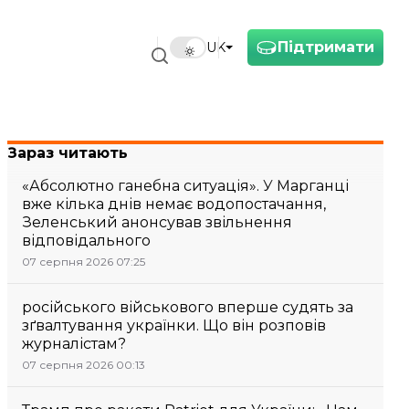
Підтримати
UK
Зараз читають
«Абсолютно ганебна ситуація». У Марганці
вже кілька днів немає водопостачання,
Зеленський анонсував звільнення
відповідального
07 серпня 2026 07:25
російського військового вперше судять за
зґвалтування українки. Що він розповів
журналістам?
07 серпня 2026 00:13