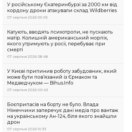
У російському Єкатеринбурзі за 2000 км від
кордону дрони атакували склад Wildberries
07 серпня 2026 09:05
Катують, вводять психотропи, не пускають
матір. Колишній американський морпіх,
якого утримують у росії, перебуває при
смерті
07 серпня 2026 08:48
У Києві припинив роботу забудовник, який
може бути пов’язаний із Єрмаком та
Медведчуком — Bihus.Info
07 серпня 2026 00:43
Боєприпасів на борту не було. Влада
Німеччини заперечує дані медіа про вантаж
на українському Ан-124, біля якого знайшли
дрон
07 серпня 2026 10:33