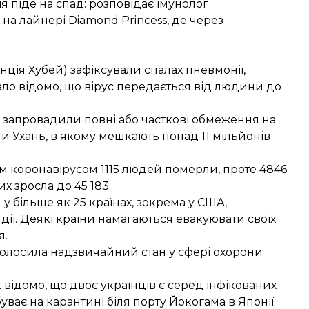
я піде на спад: розповідає імунолог
 на лайнері Diamond Princess, де через
інція Хубей) зафіксували спалах пневмонії,
ло відомо, що вірус передається від людини до
 запровадили повні або часткові обмеження на
ли Ухань
, в якому мешкають понад 11 мільйонів
им коронавірусом
1115 людей померли, проте 4846
их зросла до 45 183.
 більше як 25 країнах, зокрема у США,
 Індії. Деякі країни намагаються евакуювати своїх
я.
голосила надзвичайний стан
у сфері охорони
к відомо, що
двоє українців
є серед інфікованих
уває на карантині біля порту Йокогама в Японії.