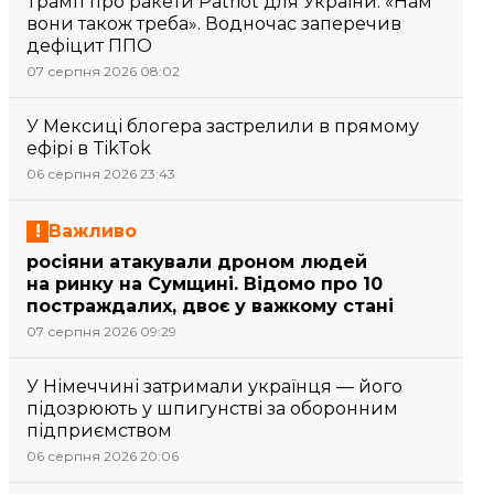
Трамп про ракети Patriot для України: «Нам
вони також треба». Водночас заперечив
дефіцит ППО
07 серпня 2026 08:02
У Мексиці блогера застрелили в прямому
ефірі в TikTok
06 серпня 2026 23:43
Важливо
росіяни атакували дроном людей
на ринку на Сумщині. Відомо про 10
постраждалих, двоє у важкому стані
07 серпня 2026 09:29
У Німеччині затримали українця — його
підозрюють у шпигунстві за оборонним
підприємством
06 серпня 2026 20:06