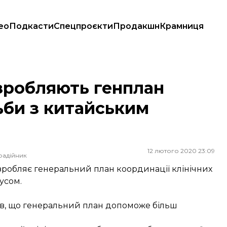
ео
Подкасти
Спецпроєкти
Продакшн
Крамниця
би з китайським коронавірусом
зробляють генплан
ьби з китайським
12 лютого 2020 23:09
радійник
озробляє генеральний план координації клінічних
усом.
чив, що генеральний план допоможе більш