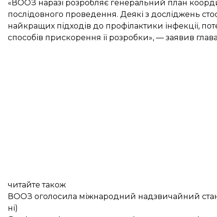
«ВООЗ наразі розробляє генеральний план координ
послідовного проведення. Деякі з досліджень стос
найкращих підходів до профілактики інфекції, пот
способів прискорення її розробки», — заявив глав
читайте також
ВООЗ оголосила міжнародний надзвичайний стан 
ні)