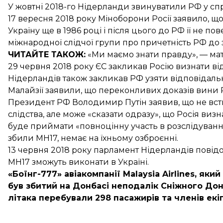
У жовтні 2018-го Нідерланди звинуватили РФ
у сп
17 вересня 2018 року Міноборони Росії заявило, щ
Україну
ще в 1986 році і після цього до РФ її не п
міжнародної слідчої групи про причетність РФ до з
ЧИТАЙТЕ ТАКОЖ:
«Ми маємо знати правду»,
— мат
29 червня 2018 року ЄС закликав Росію визнати
ві
Нідерландів також
закликав РФ
узяти відповідальн
Малайзії заявили
, що переконливих доказів вини Ро
Президент РФ Володимир
Путін заявив, що не вс
слідства, але може «сказати одразу», що Росія виз
буде приймати «повноцінну участь в розслідуванні
збили МН17, немає на їхньому озброєнні.
13 червня 2018 року парламент Нідерландів повід
MH17
зможуть виконати в Україні.
«Боїнг-777» авіакомпанії Malaysia Airlines, я
був збитий на Донбасі неподалік Сніжного Доне
літака перебували 298 пасажирів та членів екіп