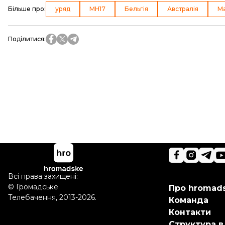
Більше про
:
уряд
МН17
Бельгія
Австралія
Ма
Поділитися
:
Всі права захищені:
©
Громадське
Про hromad
Телебачення
,
2013-2026.
Команда
Контакти
Структура в