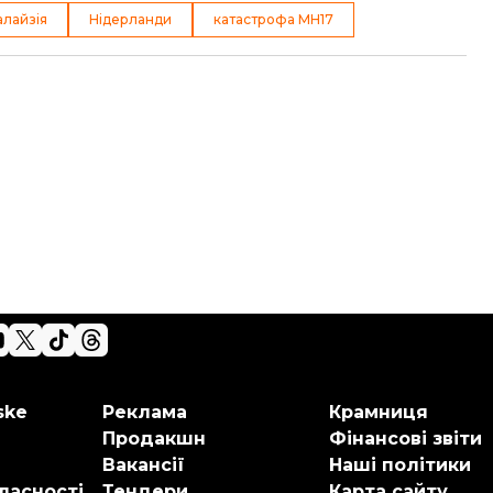
лайзія
Нідерланди
катастрофа МН17
ske
Реклама
Крамниця
Продакшн
Фінансові звіти
Вакансії
Наші політики
ласності
Тендери
Карта сайту