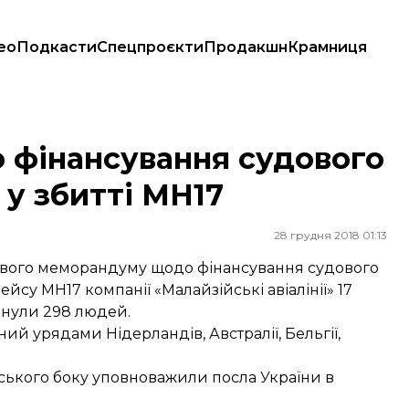
ео
Подкасти
Спецпроєкти
Продакшн
Крамниця
них у збитті МН17
о фінансування судового
 у збитті МН17
28 грудня 2018 01:13
ядового меморандуму щодо фінансування судового
ейсу МН17 компанії «Малайзійські авіалінії» 17
инули 298 людей.
й урядами Нідерландів, Австралії, Бельгії,
нського боку уповноважили посла України в