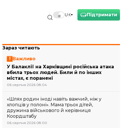
Підтримати
UK
Зараз читають
Важливо
У Балаклії на Харківщині російська атака
вбила трьох людей. Били й по інших
містах, є поранені
06 серпня 2026 08:04
«Шлях родин іноді навіть важчий, ніж у
хлопців у полоні». Мама трьох дітей,
дружина військового й керівниця
Коордштабу
06 серпня 2026 08:00