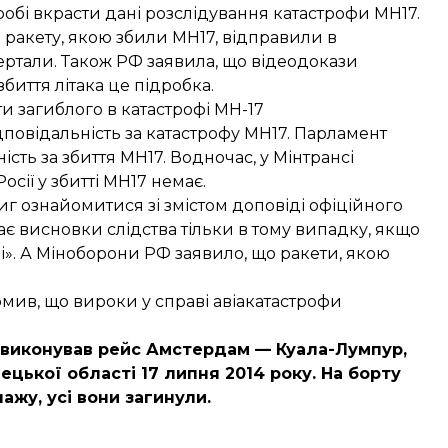
робі вкрасти дані розслідування
катастрофи MH17.
о
ракету, якою збили MH17, відправили в
овертали. Також РФ заявила, що відеодокази
биття літака це підробка.
и загиблого в катастрофі МН-17
дповідальність за катастрофу MH17
. Парламент
ість за збиття MH17. Водночас, у
Мінтрансі
сії у збитті MH17 немає.
тиг ознайомитися зі змістом доповіді
офіційного
нає висновки слідства тільки в тому випадку, якщо
». А
Міноборони РФ
заявило, що ракети, якою
омив, що
вироки у справі авіакатастрофи
кий виконував рейс Амстердам — Куала-Лумпур,
цької області 17 липня 2014 року. На борту
ажу, усі вони загинули.