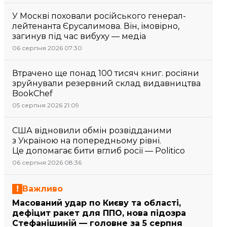
У Москві поховали російського генерал-
лейтенанта Єрусалимова. Він, імовірно,
загинув під час вибуху — медіа
06 серпня 2026 07:30
Втрачено ще понад 100 тисяч книг. росіяни
зруйнували резервний склад видавництва
BookChef
05 серпня 2026 21:09
США відновили обмін розвідданими
з Україною на попередньому рівні.
Це допомагає бити вглиб росії — Politico
06 серпня 2026 08:36
Важливо
Масований удар по Києву та області,
дефіцит ракет для ППО, нова підозра
Стефанішиній — головне за 5 серпня