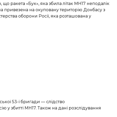
о
, що ракета «Бук», яка збила літак MH17 неподалік
ула привезена на окуповану територію Донбасу з
істерства оборони Росії, яка розташована у
ської 53-ї бригади — слідство
ю у збитті МН17. Також на дані розслідування