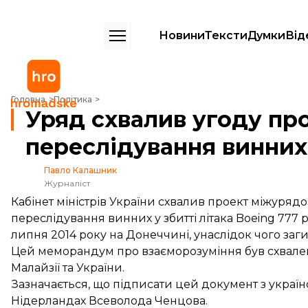
Новини
Тексти
Думки
Від
Уряд схвалив угоду про фінансування судового переслідування вин
Головна
Політика
Уряд схвалив угоду пр
переслідування винних
Павло Калашник
Журналіст
Кабінет міністрів України схвалив проект міжур
переслідування винних у збитті літака Boeing 777 р
липня 2014 року на Донеччині, унаслідок чого заг
Цей меморандум про взаєморозуміння був схвалени
Малайзії та України.
Зазначається, що підписати цей документ з украї
Нідерландах Всеволода Ченцова.