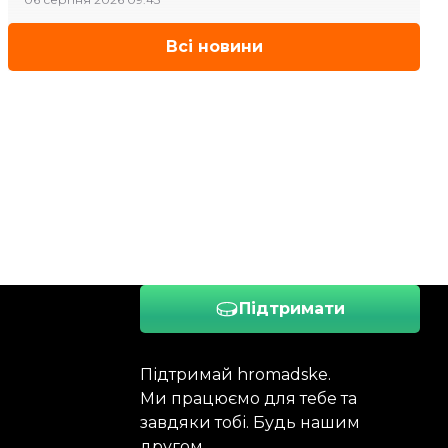
Всі новини
Підтримати
Підтримай hromadske.
Ми працюємо для тебе та
завдяки тобі. Будь нашим
другом