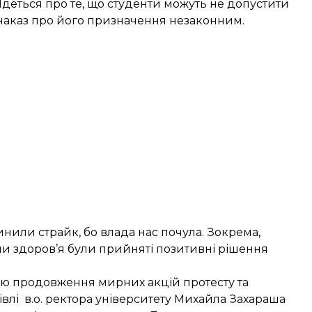
Йдеться про те, що студенти можуть не допустити
наказ про його призначення незаконним.
нили страйк, бо влада нас почула. Зокрема,
ни здоров’я були прийняті позитивні рішення
аю продовження мирних акцій протесту та
влі в.о. ректора університету Михайла Захараша