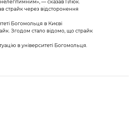
нелегітимним», — сказав Гілюк.
вав
страйк
через
відсторонення
теті
Богомольця в Києві
йк. Згодом стало відомо, що
страйк
туацію в університеті Богомольця.