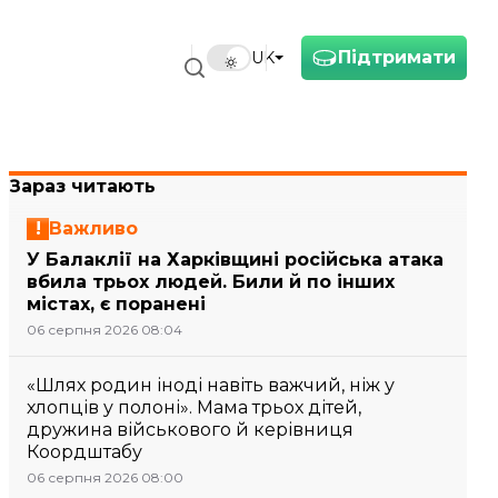
Підтримати
UK
Зараз читають
Важливо
У Балаклії на Харківщині російська атака
вбила трьох людей. Били й по інших
містах, є поранені
06 серпня 2026 08:04
«Шлях родин іноді навіть важчий, ніж у
хлопців у полоні». Мама трьох дітей,
дружина військового й керівниця
Коордштабу
06 серпня 2026 08:00