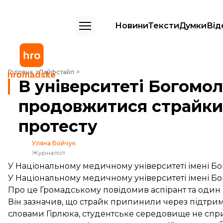
Новини
Тексти
Думки
Від
В університеті Богомольця можуть продовжитися страйки — коорд
Головна
Лайфстайл
В університеті Богомо
продовжитися страйки
протесту
Уляна Бойчук
Журналіст
У Національному медичному університеті імені Б
У Національному медичному університеті імені Б
Про це Громадському повідомив аспірант та один і
Він зазначив, що страйк припинили через підтримк
словами Гірлюка, студентське середовище не спри