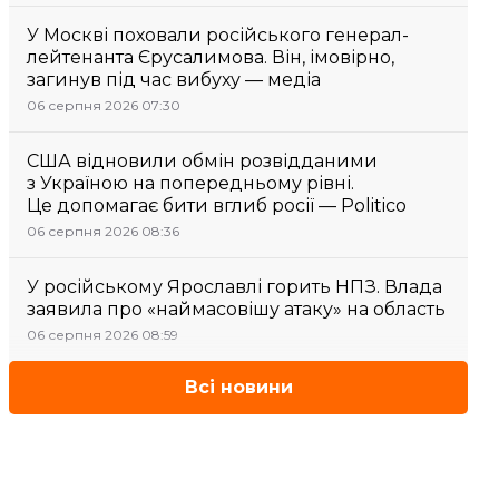
У Москві поховали російського генерал-
лейтенанта Єрусалимова. Він, імовірно,
загинув під час вибуху — медіа
06 серпня 2026 07:30
США відновили обмін розвідданими
з Україною на попередньому рівні.
Це допомагає бити вглиб росії — Politico
06 серпня 2026 08:36
У російському Ярославлі горить НПЗ. Влада
заявила про «наймасовішу атаку» на область
06 серпня 2026 08:59
Всі новини