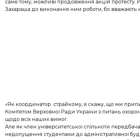
саме тому, можливі продовження акцій протесту. 
Захараша до виконання ним роботи, бо вважають 
«Як координатор страйкому, я скажу, що ми припи
Комітетом Верховної Ради України з питань охоро
щодо всіх наших вимог.
Але як член університетської спільноти передбач
недопущення студентами до адміністративної буді