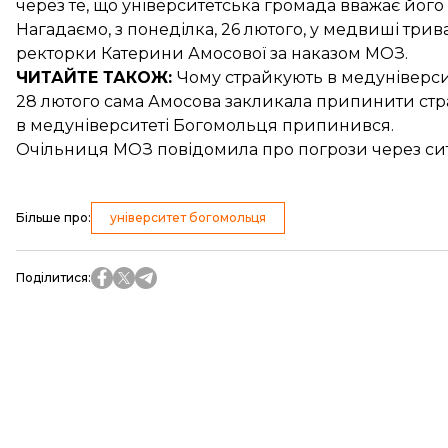
через те, що університетська громада вважає його 
Нагадаємо, з понеділка, 26 лютого, у медвиші три
ректорки
Катерини Амосової за наказом МОЗ.
ЧИТАЙТЕ ТАКОЖ:
Чому
страйкують в медуніверси
28 лютого сама Амосова закликала припинити стра
в медуніверситеті Богомольця припинився
.
Очільниця МОЗ
повідомила про погрози
через си
Більше про
:
університет богомольця
Поділитися
: