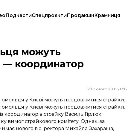
ео
Подкасти
Спецпроєкти
Продакшн
Крамниця
инатор протесту
льця можуть
 — координатор
28 лютого 2018 21:08
огомольця у Києві можуть продовжитися страйки.
огомольця у Києві можуть продовжитися страйки.
з координаторів страйку Василь Гірлюк.
у вимог страйкового комітету. Однак, за
ймає нового в.о. ректора Михайла Захараша,