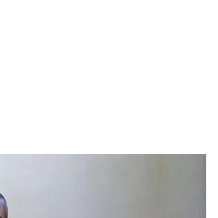
ас апеляційного засідання в Москві
а права людини»
дати скаргу у справі полоненого правозахисника
сима Буткевича.
є
ZMINA.