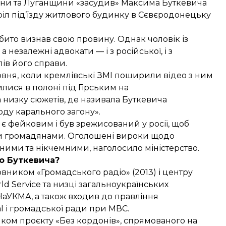
чини та Луганщини
«засудив»
Максима Буткевича
тріл під’їзду житлового будинку в Сєвєродонецьку
нібито визнав свою провину. Однак чоловік із
 незалежні адвокати — і з російської, і з
лів його справи.
вня, коли кремлівські ЗМІ
поширили
відео з ним
илися в полоні під Гірським на
а
низку сюжетів, де називала Буткевича
ду карального загону».
 є фейковим і був зрежисований у росії, щоб
ми громадянами. Оголошені вироки щодо
ними та нікчемними, наголосило міністерство.
о Буткевича?
овником «Громадського радіо» (2013) і центру
 Service та низці загальноукраїнських
 НаУКМА, а також входив до правління
l і громадської ради при МВС.
ком проєкту «Без кордонів», спрямованого на