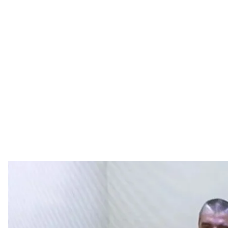
Правозахисник Максим Буткевич під ч
Скриншот руху «З
Верховний суд російської федерації почне розгля
й військовослужбовця Збройних сил України Мак
Про це розповів адвокат Леонід Соловйов,
переда