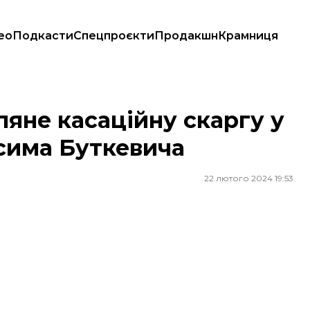
ео
Подкасти
Спецпроєкти
Продакшн
Крамниця
 Максима Буткевича
яне касаційну скаргу у
сима Буткевича
22 лютого 2024 19:53