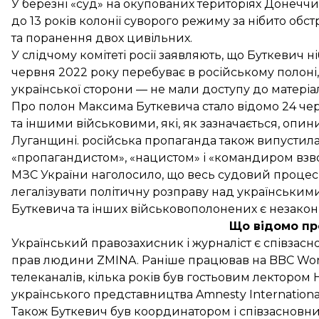
У березні «суд» на окупованих територіях Донеч
до 13 років колонії суворого режиму за нібито обс
та поранення двох цивільних.
У слідчому комітеті росії заявляють, що Буткевич 
червня 2022 року перебуває в російському полоні, а
української сторони — не мали доступу до матеріа
Про полон Максима Буткевича стало відомо 24 чер
та іншими військовими, які, як зазначається, опин
Луганщині. російська пропаганда також
випустил
«пропагандистом», «нацистом» і «командиром взво
МЗС України
наголосило
, що весь судовий процес
легалізувати політичну розправу над українськи
Буткевича та інших військовополонених є незакон
Що відомо пр
Український правозахисник і журналіст є співзасн
прав людини ZMINA. Раніше працював на BBC World
телеканалів, кілька років був гостьовим лектором
українського представництва Amnesty Internationa
Також Буткевич був координатором і співзасновни