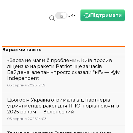
Підтримати
UK
Зараз читають
«Зараз не мали б проблеми». Київ просив
ліцензію на ракети Patriot іще за часів
Байдена, але там «просто сказали "ні"» — Kyiv
Independent
05 серпня 2026 12:59
Цьогоріч Україна отримала від партнерів
утричі менше ракет для ППО, порівнюючи із
2025 роком — Зеленський
05 серпня 2026 14:03