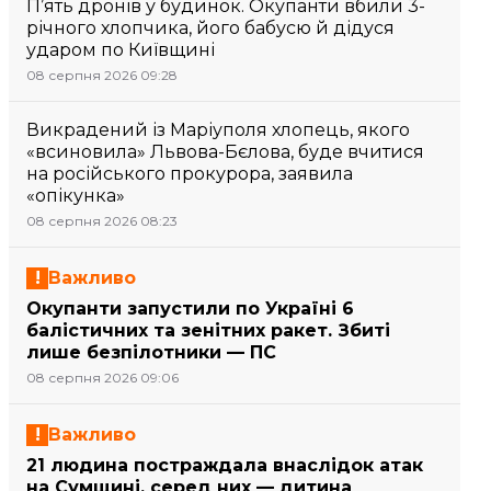
П’ять дронів у будинок. Окупанти вбили 3-
річного хлопчика, його бабусю й дідуся
ударом по Київщині
08 серпня 2026 09:28
Викрадений із Маріуполя хлопець, якого
«всиновила» Львова-Бєлова, буде вчитися
на російського прокурора, заявила
«опікунка»
08 серпня 2026 08:23
Важливо
Окупанти запустили по Україні 6
балістичних та зенітних ракет. Збиті
лише безпілотники — ПС
08 серпня 2026 09:06
Важливо
21 людина постраждала внаслідок атак
на Сумщині, серед них — дитина