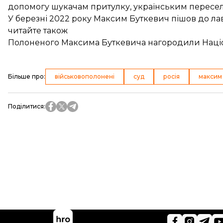
допомогу шукачам притулку, українським пересел
У березні 2022 року Максим Буткевич пішов до ла
читайте також
Полоненого Максима Буткевича нагородили Наці
Більше про
:
військовополонені
суд
росія
максим
Поділитися
: