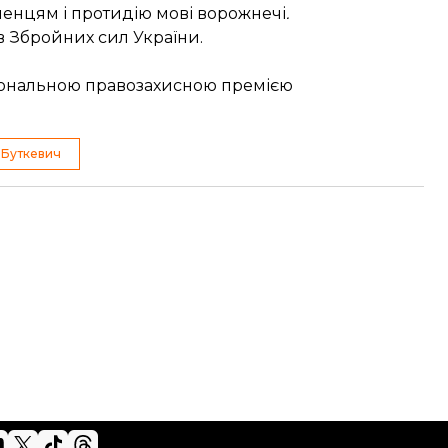
енцям і протидію мові ворожнечі
.
в Збройних сил України.
ональною правозахисною премією
 Буткевич