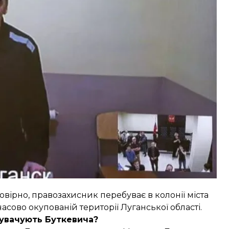
домим із часу етапування з Луганського СІЗО в
ляції щодо незаконного вироку окупаційного
ення
.
мовірно, правозахисник
перебуває в колонії міста
асово окупованій території Луганської області.
нувачують Буткевича?