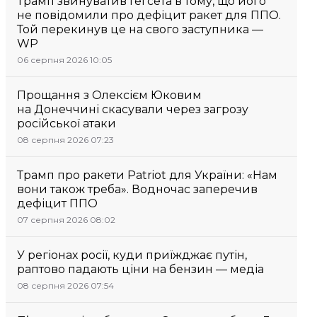
Трамп звинуватив Гегсета в тому, що його
не повідомили про дефіцит ракет для ППО.
Той перекинув це на свого заступника —
WP
06 серпня 2026 10:05
Прощання з Олексієм Юковим
на Донеччині скасували через загрозу
російської атаки
08 серпня 2026 07:23
Трамп про ракети Patriot для України: «Нам
вони також треба». Водночас заперечив
дефіцит ППО
07 серпня 2026 08:02
У регіонах росії, куди приїжджає путін,
раптово падають ціни на бензин — медіа
08 серпня 2026 07:54