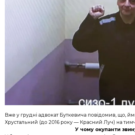
За його даними, розгляд почнуть 13 березня.
Нагадаємо, місцеперебування Буткевича було неві
серпні 2023 року. Це сталося після засідання апе
«суду», який
засудив Буткевича до 13 років ув’язн
Вже у грудні адвокат Буткевича повідомив, що, й
Хрустальний
(до 2016 року — Красний Луч) на тимч
У чому окупанти зви