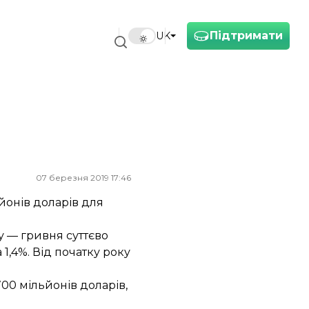
Підтримати
UK
07 березня 2019 17:46
йонів доларів для
у — гривня суттєво
1,4%. Від початку року
00 мільйонів доларів,