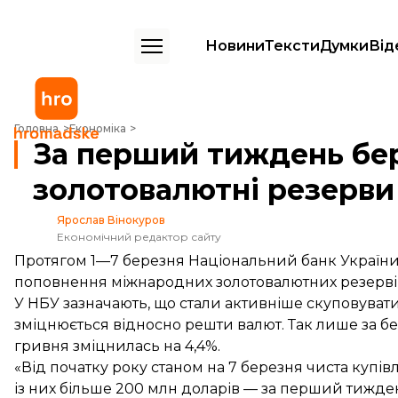
Новини
Тексти
Думки
Від
За перший тиждень березня Нацбанк збільшив золотовалютні рез
Головна
Економіка
За перший тиждень бе
золотовалютні резерви
Ярослав Вінокуров
Економічний редактор сайту
Протягом 1—7 березня Національний банк України
поповнення міжнародних золотовалютних резервів
У НБУ зазначають, що стали активніше скуповуват
зміцнюється відносно решти валют. Так лише за бе
гривня
зміцнилась на 4,4%
.
«Від початку року станом на 7 березня чиста купі
із них більше 200 млн доларів — за перший тижде