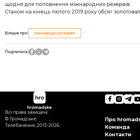
щодня
для поповнення міжнародних резервів.
Станом на кінець лютого 2019 року обсяг золотова
Більше про
:
міжнародні резерви
Поділитися
:
Всі права захищені:
©
Громадське
Про hromad
Телебачення
,
2013-2026.
Команда
Контакти