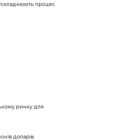
, ускладнюють процес
ькому ринку для
йонів доларів