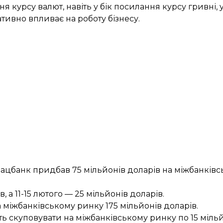
ня курсу валют, навіть у бік посилання курсу гривні
тивно впливає на роботу бізнесу.
у Нацбанк придбав
75 мільйонів доларів
на міжбанківс
ів
, а 11-15 лютого —
25 мільйонів доларів
.
на міжбанківському ринку
175 мільйонів доларів
.
ть скуповувати на міжбанківському ринку
по 15 міль