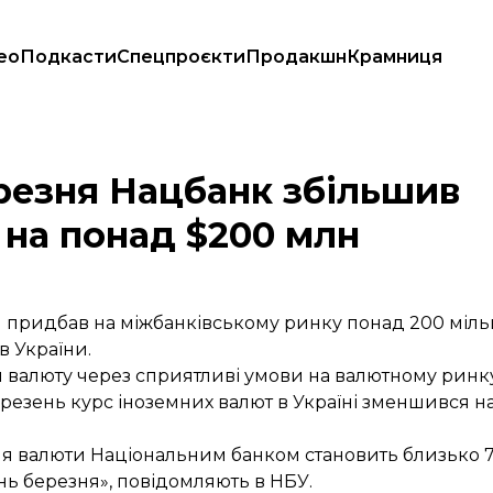
ео
Подкасти
Спецпроєкти
Продакшн
Крамниця
ерви на понад $200 млн
резня Нацбанк збільшив
 на понад $200 млн
 придбав на міжбанківському ринку понад 200 міль
 України.
и валюту через сприятливі умови на валютному ринк
резень курс іноземних валют в Україні зменшився на 
вля валюти Національним банком становить близько 7
нь березня», повідомляють в НБУ.