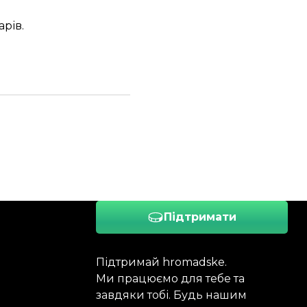
арів
.
Підтримати
Підтримай hromadske.
Ми працюємо для тебе та
завдяки тобі. Будь нашим