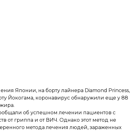
ния Японии, на борту лайнера Diamond Princess,
орту Йокогама, коронавирус обнаружили еще у 88
ажира.
ообщали об успешном лечении пациентов
с
 от гриппа и от ВИЧ. Однако этот метод не
веренного метода лечения людей, зараженных