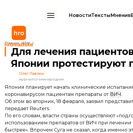
Новости
Тексты
Мнения
Для лечения пациентов с коронавирусом в Японии протестируют 
Главная
Мир
Для лечения пациентов
Японии протестируют 
Олег Павлюк
журналіст-міжнародник
Япония планирует начать клинические испытания,
коронавирусом пациентам препараты от
ВИЧ
.
Об этом во вторник, 18 февраля, заявил представ
передает
Reuters.
По его словам, власти страны осуществляют «подг
использованием препаратов от ВИЧ при лечении 
быстрее». Впрочем Суга не сказал, когда именно э