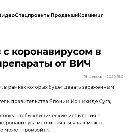
Видео
Спецпроекты
Продакшн
Крамниця
препараты от ВИЧ
 с коронавирусом в
препараты от ВИЧ
18 февраля 2020 15:04
 в рамках которых будет давать зараженным
итель правительства Японии Йошихиде Суга,
отовку, чтобы клинические испытания с
коронавируса могли начаться как можно
то может произойти.