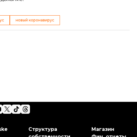
ус
новый коронавирус
ske
Структура
Магазин
собственности
Фин. отчеты