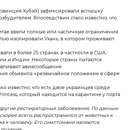
провинция Хубэй) зафиксировали вспышку
збудителем. Впоследствии стало известно, что
Китае ввели полные или частичные ограничения
тью изолировали Ухань
, в котором проживают
ли в более 25 странах, в частности в США,
ии и Индии. Некоторые страны пытаются
авливают авиасообщение.
ения
объявила
чрезвычайное положение в сфере
о известно, что есть
двое украинцев
среди
ncess, который находится на карантине у порта
другие респираторные заболевания. По данным
скорее всего, распространился от животных к
ка к человеку. Его симптомами являются
 дыхание.