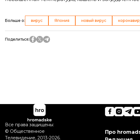
Больше о
:
вирус
Япония
новый вирус
коронавир
Поделиться
:
Все права защищены:
©
Общественное
Про hromad
Телевидение
,
2013-2026.
Редакция