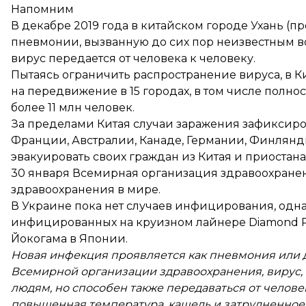
Напомним
В декабре 2019 года в китайском городе Ухань (
пневмонии, вызванную до сих пор неизвестным во
вирус передается от человека к человеку.
Пытаясь ограничить распространение вируса, в 
на передвижение в 15 городах, в том числе
полнос
более 11 млн человек.
За пределами Китая случаи заражения зафиксирова
Франции, Австралии, Канаде, Германии, Финлянд
эвакуировать своих граждан из Китая и приостан
30 января Всемирная организация здравоохран
здравоохранения в мире.
В Украине пока нет случаев инфицирования, однак
инфицированных на круизном лайнере Diamond Pri
Йокогама в Японии.
Новая инфекция проявляется как пневмония или 
Всемирной организации здравоохранения, вирус, 
людям, но способен также передаваться от челове
повышенная температура, кашель и затрудненное