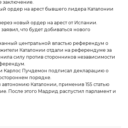
е заключение.
ый ордер
на арест бывшего лидера Каталонии
ерез новый ордер на арест от Испании.
 заявил, что
будет добиваться нового
изнанный центральной властью референдум о
 жители Каталонии отдали на референдуме за
нила силу против сторонников независимости
еферендум.
онии Карлос Пучдемон подписал декларацию о
остороннем порядке.
л автономию Каталонии, применив 155 статью
ие. После этого Мадрид распустил парламент и