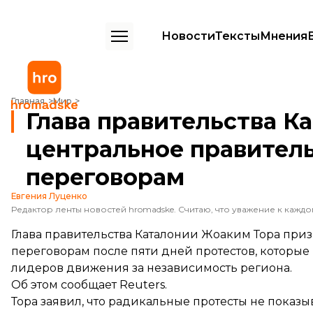
Новости
Тексты
Мнения
Глава правительства Каталонии призвал центральное правительст
Главная
Мир
Глава правительства К
центральное правитель
переговорам
Евгения Луценко
Глава правительства Каталонии Жоаким Тора при
переговорам после пяти дней протестов, которы
лидеров движения за независимость региона.
Об этом
сообщает
Reuters.
Тора заявил, что радикальные протесты не показ