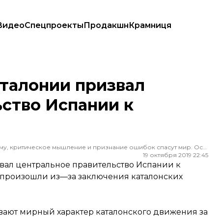
Видео
Спецпроекты
Продакшн
Крамниця
во Испании к переговорам
аталонии призвал
ство Испании к
Редактор ленты новостей hromadske. Считаю, что уважение к каждому, критическое мышление и признание ошибок спасут мир. Особенно люблю новости о науке и космос
19 октября 2019 22:45
звал центральное правительство Испании к
е произошли из—за заключения каталонских
ывают мирный характер каталонского движения за