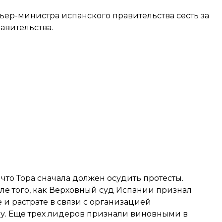
р-министра испанского правительства сесть за
равительства.
то Тора сначала должен осудить протесты.
сле того, как Верховный суд Испании
признал
 и растрате в связи с организацией
ду. Еще трех лидеров признали виновными в