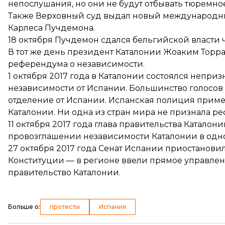
непослушания, но они не будут отбывать тюремно
Также Верховный суд выдал
новый международн
Карлеса Пучдемона.
18 октября Пучдемон
сдался бельгийской власти
ч
В тот же день президент Каталонии Жоаким Торра
референдума о независимости
.
1 октября 2017 года в Каталонии состоялся непр
независимости от Испании. Большинство голосов
отделение от Испании. Испанская полиция приме
Каталонии. Ни одна из стран мира не признала р
11 октября 2017 года глава правительства Катал
провозглашении независимости Каталонии в одн
27 октября 2017 года Сенат Испании приостанови
Конституции — в регионе ввели прямое управлен
правительство Каталонии.
Больше о
:
протесты
Испания