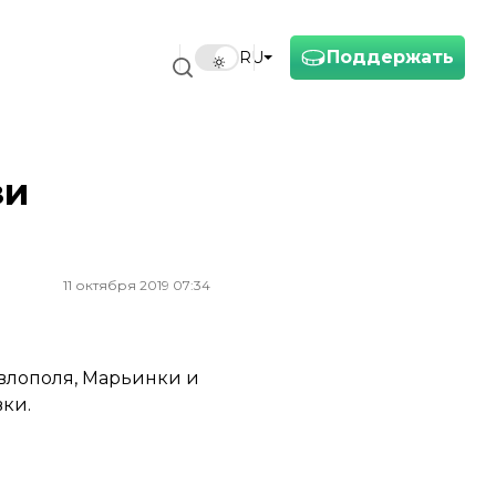
Поддержать
RU
зи
11 октября 2019 07:34
авлополя, Марьинки и
вки.