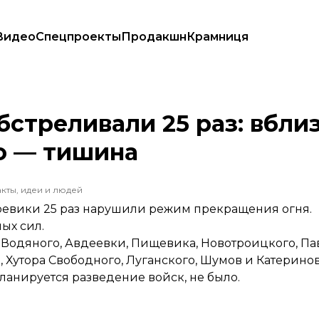
Видео
Спецпроекты
Продакшн
Крамниця
тровского — тишина
бстреливали 25 раз: вбли
о — тишина
кты, идеи и людей
боевики 25 раз нарушили режим прекращения огня.
ых сил.
 Водяного, Авдеевки, Пищевика, Новотроицкого, П
 Хутора Свободного, Луганского, Шумов и Катерино
планируется разведение войск, не было.