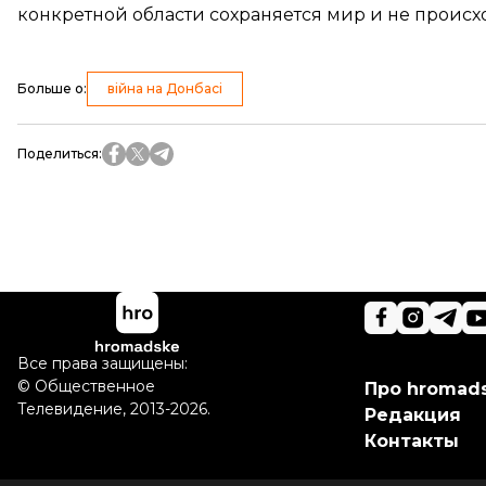
конкретной области сохраняется мир и не происх
Больше о
:
війна на Донбасі
Поделиться
:
Все права защищены:
©
Общественное
Про hromad
Телевидение
,
2013-2026.
Редакция
Контакты