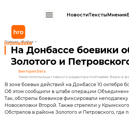
Новости
Тексты
Мнения
На Донбассе боевики обстреливали 25 раз: вблизи Золотого и Пе
Главная
Война
На Донбассе боевики о
Золотого и Петровског
Виктория Бега
Заместительница главного редактора hromadske. Верю в фа
В зоне боевых действий на Донбассе 10 октября 
Об этом
сообщили
в штабе операции Объединенн
Так, обстрелы боевиков фиксировали неподалеку
Новоселовки Второй. Также стреляли у Крымского,
Обстрелов в районе Золотого и Петровского, где 