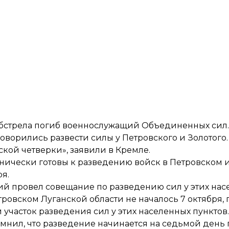
обстрела
погиб военнослужащий
Объединенных сил.
оворились развести силы
у Петровского и Золотого.
ской четверки»
, заявили в Кремле.
хнически готовы к разведению войск
в Петровском и
ря
.
ий провел совещание
по разведению сил у этих нас
ровском Луганской области не началось 7 октября,
участок разведения сил у этих населенных пунктов
мнил, что разведение
начинается на седьмой день 