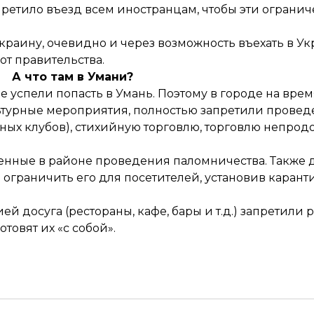
претило въезд всем иностранцам, чтобы эти ограни
Украину, очевидно и через возможность въехать в У
от правительства.
А что там в Умани?
ые успели попасть в Умань. Поэтому в городе на вре
турные мероприятия, полностью запретили проведе
чных клубов), стихийную торговлю, торговлю непро
женные в районе проведения паломничества. Также 
ограничить его для посетителей, установив карант
досуга (рестораны, кафе, бары и т.д.) запретили р
отовят их «с собой».