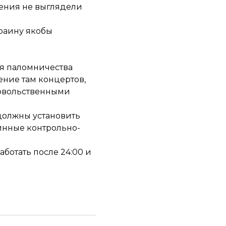
чения не выглядели
краину якобы
мя паломничества
ние там концертов,
довольственными
должны установить
инные контрольно-
аботать после 24:00 и