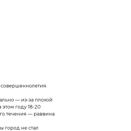
м совершеннолетия.
ально — из-за плохой
 этом году 18-20
ого течения — раввина
ы город не стал