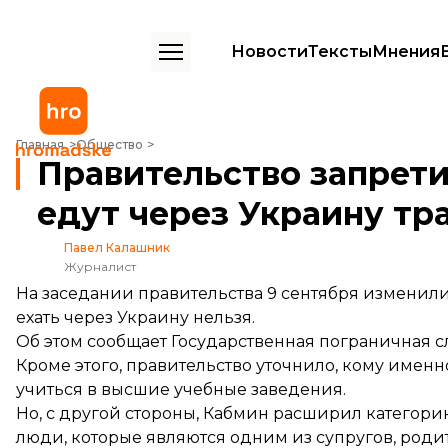
Новости
Тексты
Мнения
Правительство запретило въезд иностранцам, которые едут через
Главная
Общество
Правительство запрети
едут через Украину тр
Павел Калашник
Журналист
На заседании правительства 9 сентября изменили
ехать через Украину нельзя.
Об этом
сообщает
Государственная пограничная с
Кроме этого, правительство уточнило, кому именн
учиться в высшие учебные заведения.
Но, с другой стороны, Кабмин расширил категорию
люди, которые являются одним из супругов, род