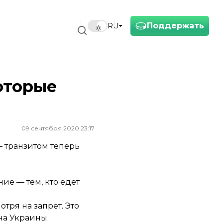
Поддержать
RU
оторые
09 сентября 2020 23:17
— транзитом теперь
ие — тем, кто едет
тря на запрет. Это
на Украины.