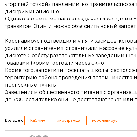
«горячей точкой» пандемии, но правительство за
дискриминационно.
Однако это не помешало въезду части хасидов в 
транзитом. Этим и можно объяснить новый запрет 
Коронавирус
подтвердили
у пяти хасидов, котор
усилили ограничения: ограничили массовые куль
дискотек, работу развлекательных заведений (но
товарами (кроме торговли через окно).
Кроме того, запретили посещать школы, располо
территорию района проведения паломничества и 
пропускные пункты.
Заведениям общественного питания с организацией 
до 7:00, если только они не доставляют заказ или г
Больше о
:
Кабмин
иностранцы
коронавирус