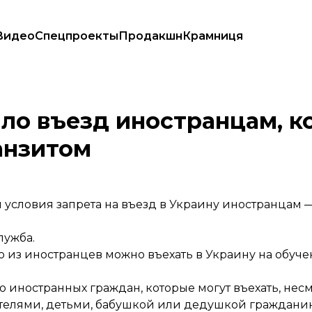
Видео
Спецпроекты
Продакшн
Крамниця
 Украину транзитом
ло въезд иностранцам, к
анзитом
 условия запрета на въезд в Украину иностранцам 
лужба.
о из иностранцев можно въехать в Украину на обучен
 иностранных граждан, которые могут въехать, несмо
ителями, детьми, бабушкой или дедушкой граждани